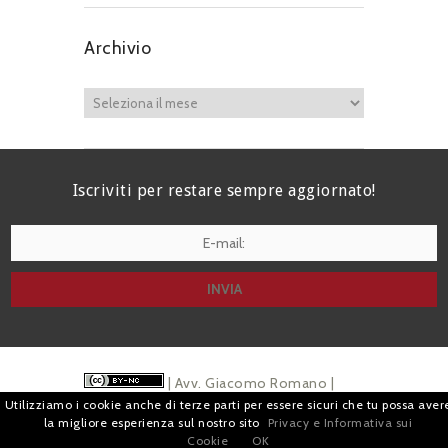
Archivio
Iscriviti per restare sempre aggiornato!
I agree terms and conditions.*
| Avv. Giacomo Romano |
Utilizziamo i cookie anche di terze parti per essere sicuri che tu possa aver
Piazza di Campitelli, 2 - 00186 Roma | P.I.
la migliore esperienza sul nostro sito
Privacy e Informativa sui
Cookie
OK
07880501213 |
Pubblicità
e
Privacy