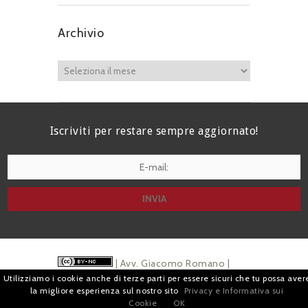
Archivio
Iscriviti per restare sempre aggiornato!
I agree terms and conditions.*
| Avv. Giacomo Romano |
Utilizziamo i cookie anche di terze parti per essere sicuri che tu possa aver
Piazza di Campitelli, 2 - 00186 Roma | P.I.
la migliore esperienza sul nostro sito
Privacy e Informativa sui
Cookie
OK
07880501213 |
Pubblicità
e
Privacy