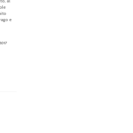
to, al
ole
nito
vago e
 2017