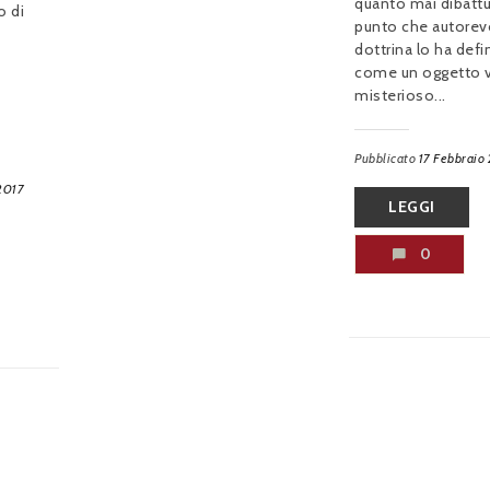
quanto mai dibattu
o di
punto che autorev
dottrina lo ha defi
come un oggetto 
misterioso...
Pubblicato
17 Febbraio
2017
LEGGI
0