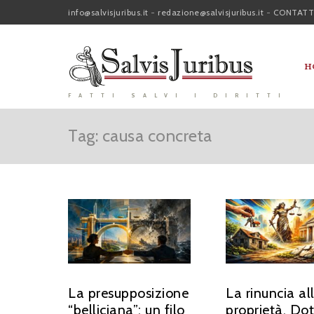
info@salvisjuribus.it
-
redazione@salvisjuribus.it
-
CONTATT
H
FATTI SALVI I DIRITTI
Tag: causa concreta
La presupposizione
La rinuncia al
“belliciana”: un filo
proprietà. Dot