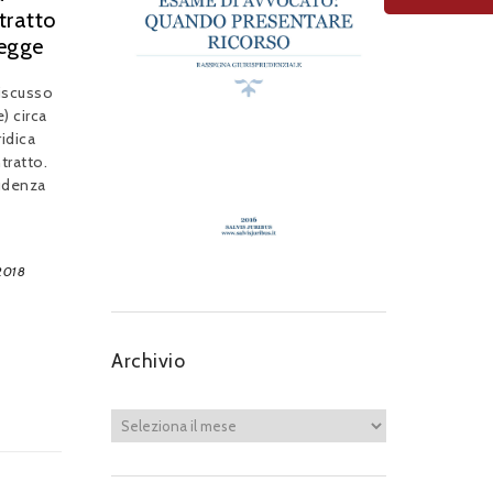
tratto
legge
iscusso
) circa
ridica
tratto.
rudenza
2018
Archivio