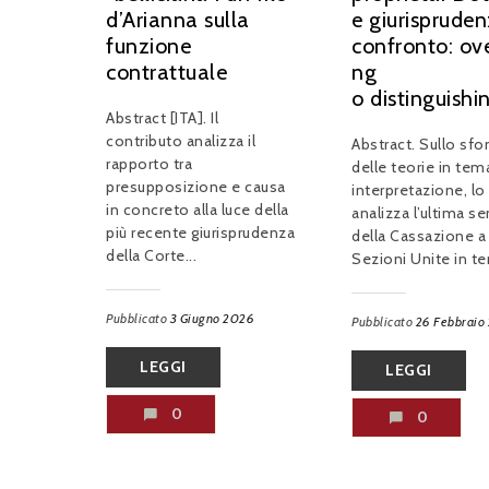
d’Arianna sulla
e giurisprude
funzione
confronto: ove
contrattuale
ng
o distinguishi
Abstract [ITA]. Il
contributo analizza il
Abstract. Sullo sf
rapporto tra
delle teorie in tem
presupposizione e causa
interpretazione, lo
in concreto alla luce della
analizza l’ultima s
più recente giurisprudenza
della Cassazione a
della Corte...
Sezioni Unite in te
Pubblicato
3 Giugno 2026
Pubblicato
26 Febbraio
LEGGI
LEGGI
0
0