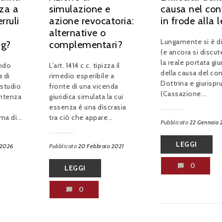
nza a
simulazione e
causa nel con
rruli
azione revocatoria:
in frode alla 
alternative o
Lungamente si è d
ng?
complementari?
(e ancora si discute
la reale portata giu
ondo
L’art. 1414 c.c. tipizza il
della causa del con
a di
rimedio esperibile a
Dottrina e giurisp
 studio
fronte di una vicenda
(Cassazione...
entenza
giuridica simulata la cui
essenza é una discrasia
ma di...
tra ciò che appare...
Pubblicato
22 Gennaio 
LEGGI
 2026
Pubblicato
20 Febbraio 2021
0
LEGGI
0