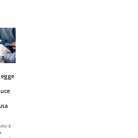
 legge
luce
usa
atto è
a