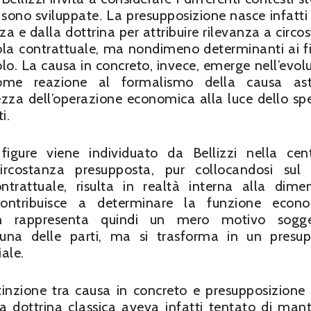
si sono sviluppate. La presupposizione nasce infatt
a e dalla dottrina per attribuire rilevanza a circo
ola contrattuale, ma nondimeno determinanti ai fi
o. La causa in concreto, invece, emerge nell’evol
come reazione al formalismo della causa astr
ezza dell’operazione economica alla luce dello spe
i.
igure viene individuato da Bellizzi nella cent
circostanza presupposta, pur collocandosi sul
trattuale, risulta in realtà interna alla dime
contribuisce a determinare la funzione econo
on rappresenta quindi un mero motivo sogget
 una delle parti, ma si trasforma in un presu
ale.
istinzione tra causa in concreto e presupposizione
La dottrina classica aveva infatti tentato di man