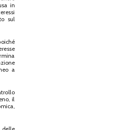
usa in
eressi
to sul
poiché
eresse
rmina
nzione
oneo a
trollo
no, il
omica,
 delle