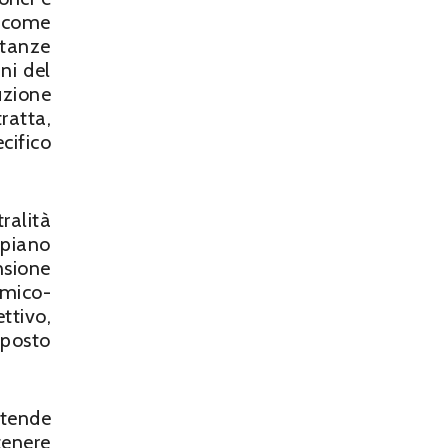
i come
stanze
ni del
uzione
atta,
cifico
ralità
 piano
nsione
mico-
tivo,
pposto
 tende
tenere