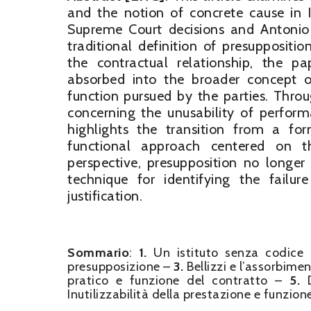
and the notion of concrete cause in I
Supreme Court decisions and Antonio B
traditional definition of presuppositi
the contractual relationship, the p
absorbed into the broader concept o
function pursued by the parties. Throu
concerning the unusability of perform
highlights the transition from a for
functional approach centered on th
perspective, presupposition no longe
technique for identifying the failu
justification.
Sommario
:
1.
Un istituto senza codic
presupposizione –
3.
Bellizzi e l’assorbime
pratico e funzione del contratto –
5.
D
Inutilizzabilità della prestazione e funzio