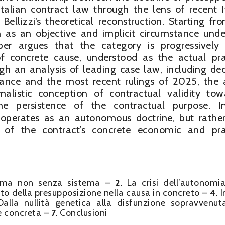
talian contract law through the lens of recent I
ellizzi’s theoretical reconstruction. Starting fr
on as an objective and implicit circumstance unde
aper argues that the category is progressively
f concrete cause, understood as the actual pra
gh an analysis of leading case law, including dec
ance and the most recent rulings of 2025, the a
malistic conception of contractual validity to
e persistence of the contractual purpose. In
r operates as an autonomous doctrine, but rathe
re of the contract’s concrete economic and pra
e ma non senza sistema –
2.
La crisi dell’autonomia
nto della presupposizione nella causa in concreto –
4.
I
alla nullità genetica alla disfunzione sopravvenu
ne concreta –
7.
Conclusioni