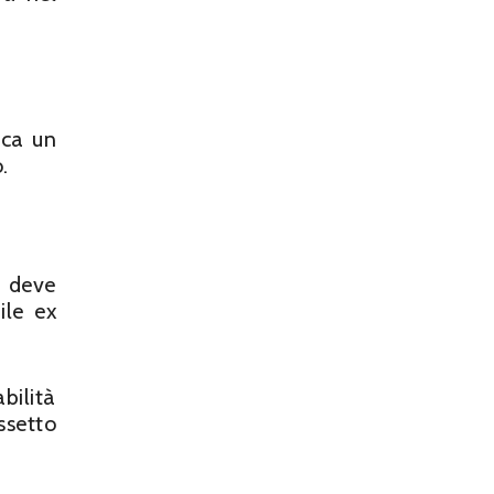
sca un
.
a deve
ile ex
bilità
ssetto