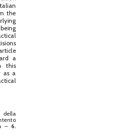
talian
om the
rlying
 being
ctical
isions
rticle
ward a
 this
r as a
ctical
 della
ntento
ta –
6.