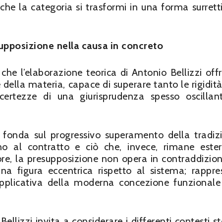
he la categoria si trasformi in una forma surretti
supposizione nella causa in concreto
che l’elaborazione teorica di Antonio Bellizzi off
e della materia, capace di superare tanto le rigidità
certezze di una giurisprudenza spesso oscillan
 si fonda sul progressivo superamento della tradiz
no al contratto e ciò che, invece, rimane este
re, la presupposizione non opera in contraddizio
una figura eccentrica rispetto al sistema; rappre
 applicativa della moderna concezione funzionale
izzi invita a considerare i differenti contesti sto