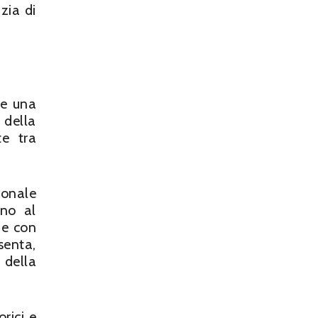
zia di
re una
 della
te tra
ionale
rno al
ne con
senta,
 della
rici e