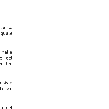
liano:
 quale
.
 nella
so del
i fini
nsiste
tuisce
va nel