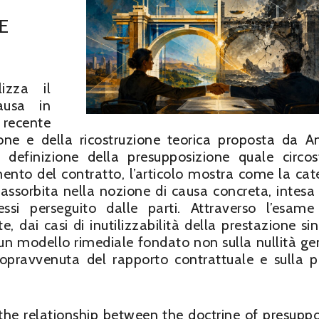
E
izza il
ausa in
recente
one e della ricostruzione teorica proposta da A
e definizione della presupposizione quale circo
ento del contratto, l’articolo mostra come la cat
assorbita nella nozione di causa concreta, intes
eressi perseguito dalle parti. Attraverso l’esame
 dai casi di inutilizzabilità della prestazione sin
 un modello rimediale fondato non sulla nullità ge
sopravvenuta del rapporto contrattuale e sulla p
 the relationship between the doctrine of presuppo