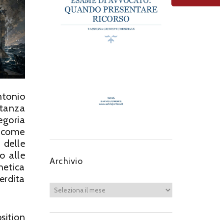
ntonio
stanza
egoria
a come
 delle
o alle
Archivio
netica
erdita
sition