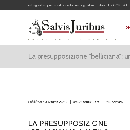
info@salvisjuribus.it
-
redazione@salvisjuribus.it
-
CONTATT
H
FATTI SALVI I DIRITTI
La presupposizione “belliciana”: u
Pubblicato
3 Giugno 2026
|
da
Giuseppe Corsi
|
in
Contratti
LA PRESUPPOSIZIONE