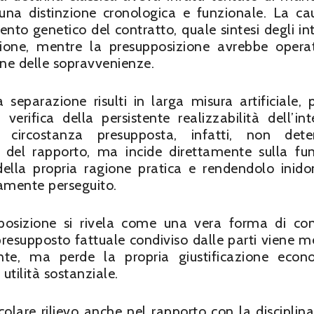
una distinzione cronologica e funzionale. La ca
o genetico del contratto, quale sintesi degli int
zione, mentre la presupposizione avrebbe opera
one delle sopravvenienze.
 separazione risulti in larga misura artificiale, 
erifica della persistente realizzabilità dell’int
 circostanza presupposta, infatti, non dete
 del rapporto, ma incide direttamente sulla fu
della propria ragione pratica e rendendolo inid
riamente perseguito.
posizione si rivela come una vera forma di con
presupposto fattuale condiviso dalle parti viene me
te, ma perde la propria giustificazione econ
utilità sostanziale.
colare rilievo anche nel rapporto con la disciplina