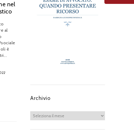
ne nel
stico
co
e al
o
/sociale
oli è
i...
2022
Archivio