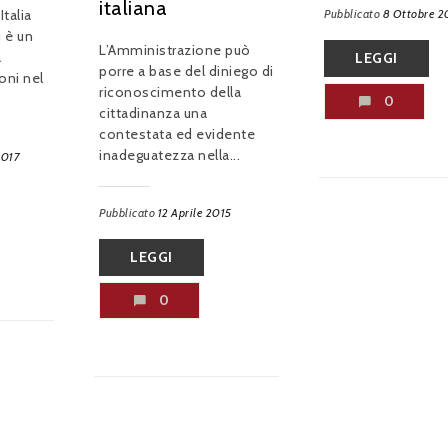
italiana
Pubblicato
8 Ottobre 2
Italia
i è un
L’Amministrazione può
a
LEGGI
porre a base del diniego di
oni nel
riconoscimento della
0
cittadinanza una
contestata ed evidente
inadeguatezza nella...
2017
Pubblicato
12 Aprile 2015
LEGGI
0