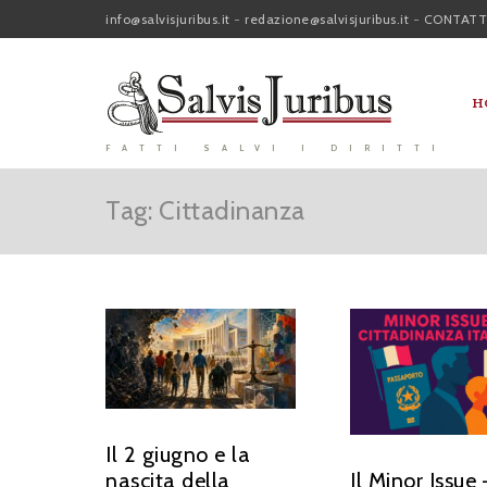
info@salvisjuribus.it
-
redazione@salvisjuribus.it
-
CONTATT
H
FATTI SALVI I DIRITTI
Tag: Cittadinanza
Il 2 giugno e la
nascita della
Il Minor Issue 