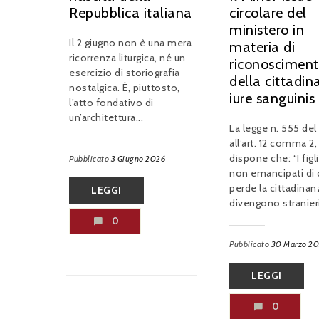
Repubblica italiana
circolare del
ministero in
Il 2 giugno non è una mera
materia di
ricorrenza liturgica, né un
riconoscimen
esercizio di storiografia
della cittadi
nostalgica. È, piuttosto,
iure sanguinis
l’atto fondativo di
un’architettura...
La legge n. 555 del 
all’art. 12 comma 2,
dispone che: “I figl
Pubblicato
3 Giugno 2026
non emancipati di 
perde la cittadinan
LEGGI
divengono stranieri
0
Pubblicato
30 Marzo 2
LEGGI
0