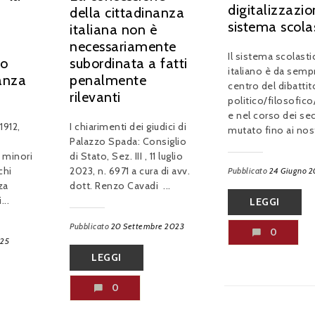
digitalizzazio
della cittadinanza
sistema scola
italiana non è
necessariamente
Il sistema scolasti
to
subordinata a fatti
italiano è da sempr
nanza
penalmente
centro del dibattit
rilevanti
politico/filosofico
e nel corso dei sec
1912,
I chiarimenti dei giudici di
mutato fino ai nostr
Palazzo Spada: Consiglio
i minori
di Stato, Sez. III , 11 luglio
chi
2023, n. 6971 a cura di avv.
Pubblicato
24 Giugno 
za
dott. Renzo Cavadi ...
...
LEGGI
Pubblicato
20 Settembre 2023
0
025
LEGGI
0