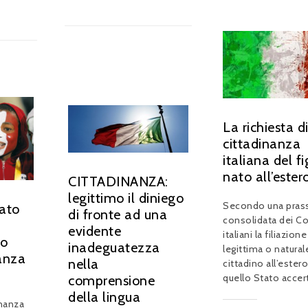
La richiesta d
cittadinanza
italiana del fi
nato all’ester
CITTADINANZA:
legittimo il diniego
Secondo una prass
nato
di fronte ad una
consolidata dei C
evidente
italiani la filiazione
to
inadeguatezza
legittima o natural
nanza
nella
cittadino all’ester
quello Stato accert
comprensione
della lingua
dinanza