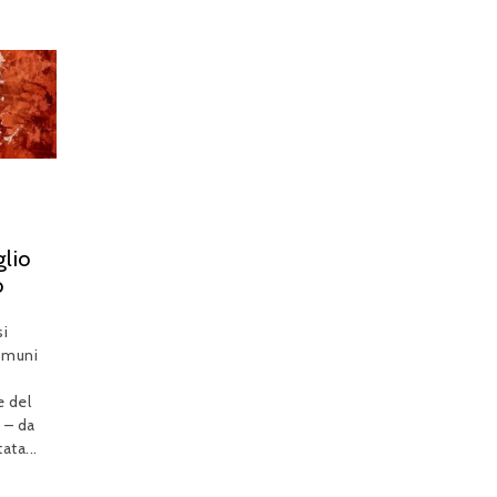
i
glio
o
i
omuni
e del
o – da
ata...