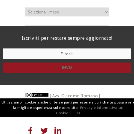
Iscriviti per restare sempre aggiornato!
I agree terms and conditions.*
| Avv. Giacomo Romano |
Utilizziamo i cookie anche di terze parti per essere sicuri che tu possa aver
Piazza di Campitelli, 2 - 00186 Roma | P.I.
la migliore esperienza sul nostro sito
Privacy e Informativa sui
Cookie
OK
07880501213 |
Pubblicità
e
Privacy