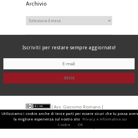
Archivio
Iscriviti per restare sempre aggiornato!
I agree terms and conditions.*
| Avv. Giacomo Romano |
Utilizziamo i cookie anche di terze parti per essere sicuri che tu possa aver
Piazza di Campitelli, 2 - 00186 Roma | P.I.
la migliore esperienza sul nostro sito
Privacy e Informativa sui
Cookie
OK
07880501213 |
Pubblicità
e
Privacy