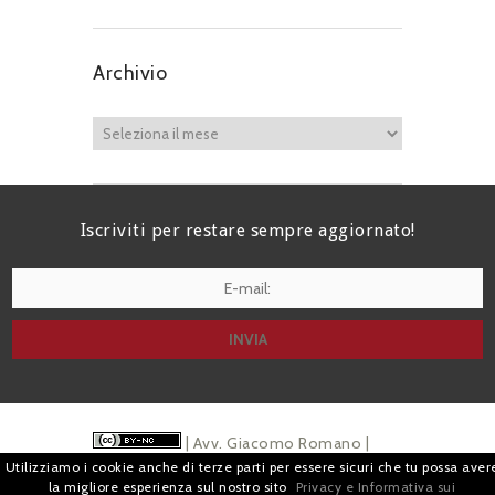
Archivio
Iscriviti per restare sempre aggiornato!
I agree terms and conditions.*
| Avv. Giacomo Romano |
Utilizziamo i cookie anche di terze parti per essere sicuri che tu possa aver
Piazza di Campitelli, 2 - 00186 Roma | P.I.
la migliore esperienza sul nostro sito
Privacy e Informativa sui