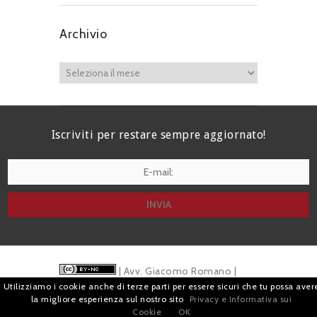
Archivio
Iscriviti per restare sempre aggiornato!
I agree terms and conditions.*
| Avv. Giacomo Romano |
Utilizziamo i cookie anche di terze parti per essere sicuri che tu possa aver
Piazza di Campitelli, 2 - 00186 Roma | P.I.
la migliore esperienza sul nostro sito
Privacy e Informativa sui
Cookie
OK
07880501213 |
Pubblicità
e
Privacy