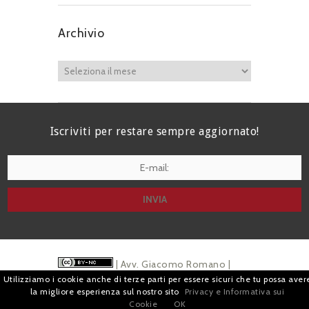
Archivio
Iscriviti per restare sempre aggiornato!
I agree terms and conditions.*
| Avv. Giacomo Romano |
Utilizziamo i cookie anche di terze parti per essere sicuri che tu possa aver
Piazza di Campitelli, 2 - 00186 Roma | P.I.
la migliore esperienza sul nostro sito
Privacy e Informativa sui
Cookie
OK
07880501213 |
Pubblicità
e
Privacy