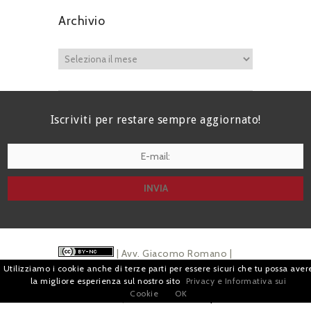
Archivio
Iscriviti per restare sempre aggiornato!
I agree terms and conditions.*
| Avv. Giacomo Romano |
Utilizziamo i cookie anche di terze parti per essere sicuri che tu possa aver
Piazza di Campitelli, 2 - 00186 Roma | P.I.
la migliore esperienza sul nostro sito
Privacy e Informativa sui
Cookie
OK
07880501213 |
Pubblicità
e
Privacy