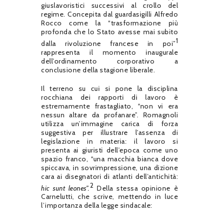
giuslavoristici successivi al crollo del
regime. Concepita dal guardasigilli Alfredo
Rocco come la “trasformazione più
profonda che lo Stato avesse mai subito
1
dalla rivoluzione francese in poi”
rappresenta il momento inaugurale
dell’ordinamento corporativo a
conclusione della stagione liberale.
Il terreno su cui si pone la disciplina
rocchiana dei rapporti di lavoro è
estremamente frastagliato, “non vi era
nessun altare da profanare”. Romagnoli
utilizza un’immagine carica di forza
suggestiva per illustrare l’assenza di
legislazione in materia: il lavoro si
presenta ai giuristi dell’epoca come uno
spazio franco, “una macchia bianca dove
spiccava, in sovrimpressione, una dizione
cara ai disegnatori di atlanti dell’antichità:
2
hic sunt leones”.
Della stessa opinione è
Carnelutti, che scrive, mettendo in luce
l’importanza della legge sindacale: