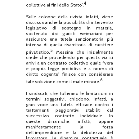
4
collettive ai fini dello Stato”.
Sulle colonne della rivista, infatti, viene
discussa anche la possibilità di intervento
legislativo di sostegno in materia,
sostenuto dai giuristi weimariani per
assicurare una tutela sanzionatoria più
intensa di quella risarcitoria di carattere
5
privatistico.
Messina che inizialmente
crede che procedendo per questa via si
arrivi a un contratto collettivo quale “vera
e propria legge proibitiva e a norma di
diritto cogente” finisce con considerare
6
tale soluzione come il male minore.
I sindacati, che tollerano le limitazioni in
termini soggettivi, chiedono, infatti, a
gran voce una tutela efficace contro i
trattamenti peggiorativi stabiliti dal
successivo contratto individuale. In
queste dinamiche, infatti, appare
manifestamente la forza
dell’imprenditore e la debolezza del
lavoratore. La dinamica contrattuale è