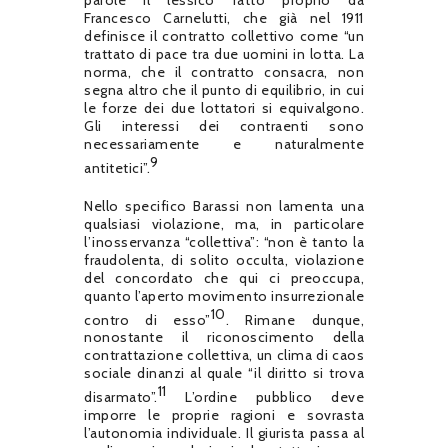
parole il lessico fatto proprio da
Francesco Carnelutti, che già nel 1911
definisce il contratto collettivo come “un
trattato di pace tra due uomini in lotta. La
norma, che il contratto consacra, non
segna altro che il punto di equilibrio, in cui
le forze dei due lottatori si equivalgono.
Gli interessi dei contraenti sono
necessariamente e naturalmente
9
antitetici”.
Nello specifico Barassi non lamenta una
qualsiasi violazione, ma, in particolare
l’inosservanza “collettiva”: “non è tanto la
fraudolenta, di solito occulta, violazione
del concordato che qui ci preoccupa,
quanto l’aperto movimento insurrezionale
10
contro di esso”
. Rimane dunque,
nonostante il riconoscimento della
contrattazione collettiva, un clima di caos
sociale dinanzi al quale “il diritto si trova
11
disarmato”.
L’ordine pubblico deve
imporre le proprie ragioni e sovrasta
l’autonomia individuale. Il giurista passa al