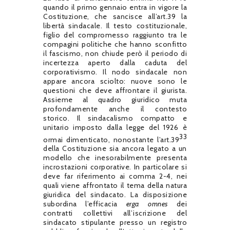
quando il primo gennaio entra in vigore la
Costituzione, che sancisce all’art.39 la
libertà sindacale. Il testo costituzionale,
figlio del compromesso raggiunto tra le
compagini politiche che hanno sconfitto
il fascismo, non chiude però il periodo di
incertezza aperto dalla caduta del
corporativismo. Il nodo sindacale non
appare ancora sciolto: nuove sono le
questioni che deve affrontare il giurista.
Assieme al quadro giuridico muta
profondamente anche il contesto
storico. Il sindacalismo compatto e
unitario imposto dalla legge del 1926 è
33
ormai dimenticato, nonostante l’art.39
della Costituzione sia ancora legato a un
modello che inesorabilmente presenta
incrostazioni corporative. In particolare si
deve far riferimento ai comma 2-4, nei
quali viene affrontato il tema della natura
giuridica del sindacato. La disposizione
subordina l’efficacia
erga omnes
dei
contratti collettivi all’iscrizione del
sindacato stipulante presso un registro