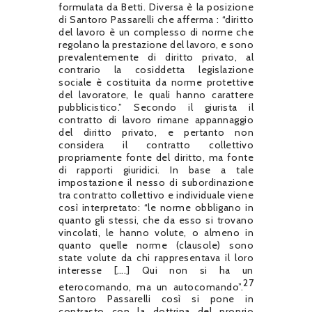
formulata da Betti. Diversa è la posizione
di Santoro Passarelli che afferma : “diritto
del lavoro è un complesso di norme che
regolano la prestazione del lavoro, e sono
prevalentemente di diritto privato, al
contrario la cosiddetta legislazione
sociale è costituita da norme protettive
del lavoratore, le quali hanno carattere
pubblicistico.” Secondo il giurista il
contratto di lavoro rimane appannaggio
del diritto privato, e pertanto non
considera il contratto collettivo
propriamente fonte del diritto, ma fonte
di rapporti giuridici. In base a tale
impostazione il nesso di subordinazione
tra contratto collettivo e individuale viene
così interpretato: “le norme obbligano in
quanto gli stessi, che da esso si trovano
vincolati, le hanno volute, o almeno in
quanto quelle norme (clausole) sono
state volute da chi rappresentava il loro
interesse [….] Qui non si ha un
27
eterocomando, ma un autocomando”.
Santoro Passarelli così si pone in
contrasto con la dottrina del proprio