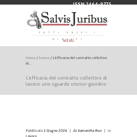
ISSN 2464-9775
FATTI SALVI I
DIRITTI
MENU
Home
/
Lavoro
/
L’efficacia del contratto collettivo
di...
L’efficacia del contratto collettivo di
lavoro: uno sguardo storico-giuridico
Pubblicato
2 Giugno 2026
|
da
Samantha Rosi
|
in
Lavoro