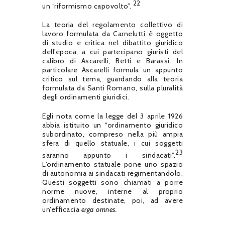
22
un “riformismo capovolto”.
La teoria del regolamento collettivo di
lavoro formulata da Carnelutti è oggetto
di studio e critica nel dibattito giuridico
dell’epoca, a cui partecipano giuristi del
calibro di Ascarelli, Betti e Barassi. In
particolare Ascarelli formula un appunto
critico sul tema, guardando alla teoria
formulata da Santi Romano, sulla pluralità
degli ordinamenti giuridici.
Egli nota come la legge del 3 aprile 1926
abbia istituito un “ordinamento giuridico
subordinato, compreso nella più ampia
sfera di quello statuale, i cui soggetti
23
saranno appunto i sindacati”.
L’ordinamento statuale pone uno spazio
di autonomia ai sindacati regimentandolo.
Questi soggetti sono chiamati a porre
norme nuove, interne al proprio
ordinamento destinate, poi, ad avere
un’efficacia
erga omnes.