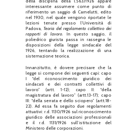
della disciplina della l.563/1926 appare
interessante assumere come punto di
riferimento un saggio di Carnelutti, edito
nel 1930, nel quale vengono riportate le
lezioni tenute presso l’Università di
Padova,
Teoria del regolamento collettivo dei
rapporti di lavoro
. In questo saggio, il
poliedrico giurista passa in rassegna le
disposizioni della legge sindacale del
1926, tentando la realizzazione di una
sistemazione teorica.
Innanzitutto, è dovere precisare che la
legge si compone dei seguenti capi: capo
I “del riconoscimento giuridico dei
sindacati e dei contratti collettivi di
lavoro” (artt. 1-12); capo II: “della
magistratura del lavoro” (artt.13-17); capo
III: “della serrata e dello sciopero” (artt.18-
22). Ad essa fa seguito due regolamenti
attuativi: r.d. 1130/1926 sul riconoscimento
giuridico delle associazioni professionali
e il r.d. 1131/1926 sull’istituzione del
Ministero delle corporazioni.