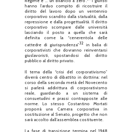
Regime è … un bilancio a zero”.
I giuristi
hanno l’arduo compito di ricostruire il
diritto del lavoro dopo un ventennio
corporativo scandito dalla statualità, dalla
repressione e dalla progettualità. Il diritto
corporativo scompare dalle università
lasciando il posto a quella che sarà
definita come la “cenerentola delle
32
cattedre di giurisprudenza”
in balia di
corporativisti che dovranno reinventarsi
giuslavoristi, spostandosi dal diritto
pubblico al diritto privato.
Il tema della “crisi del corporativismo”
diverrà centro di dibattito in dottrina: nel
corso della seconda metà del Novecento
si parlerà addirittura di corporativismo
reale, guardando a un sistema di
consuetudini e prassi contrapposte alle
norme. Lo stesso Costantino Mortati
proporrà una Camera corporativa in
sostituzione al Senato, progetto che non
sarà accolto dall’assemblea costituente.
La fase di transizione termina nel 1948