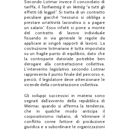
Secondo Lotmar invece il concordato di
tariffa, il
Tarifverträg
è un
Verträg
“a tutti gli
effetti (di legge)”. Si tratta di un contratto
peculiare giacché “nessuno si obbliga a
prestare un’attività lavorativa o a pagare
un salario”. Esso infatti si pone a monte
del contratto di lavoro individuale
fissando in via generale le regole da
applicare ai singoli rapporti di lavoro. La
costruzione lotmariana è tutta impostata
su un fragile punto di equilibrio, dato che
la controparte datoriale potrebbe ben
derogare alla contrattazione collettiva.
L’intervento legislativo secondo Lotmar
rappresenta il punto finale del percorso e,
perciò, il legislatore deve attenzionare le
vicende della contrattazione collettiva.
Gli sviluppi successivi in materia sono
segnati dall’avvento della repubblica di
Weimar, quando si afferma la tendenza,
che in qualche modo anticipa il
corporativismo italiano, di “eliminare il
conflitto come fattore di produzione
giuridica e a subordinare le organizzazioni