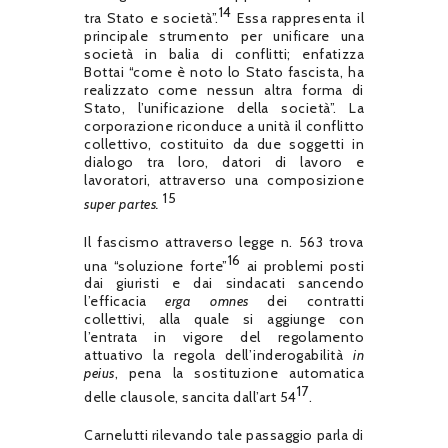
14
tra Stato e società”.
Essa rappresenta il
principale strumento per unificare una
società in balia di conflitti; enfatizza
Bottai “come è noto lo Stato fascista, ha
realizzato come nessun altra forma di
Stato, l’unificazione della società”. La
corporazione riconduce a unità il conflitto
collettivo, costituito da due soggetti in
dialogo tra loro, datori di lavoro e
lavoratori, attraverso una composizione
15
super partes.
Il fascismo attraverso legge n. 563 trova
16
una “soluzione forte”
ai problemi posti
dai giuristi e dai sindacati sancendo
l’efficacia
erga omnes
dei contratti
collettivi, alla quale si aggiunge con
l’entrata in vigore del regolamento
attuativo la regola dell’inderogabilità
in
peius
, pena la sostituzione automatica
17
delle clausole, sancita dall’art 54
.
Carnelutti rilevando tale passaggio parla di