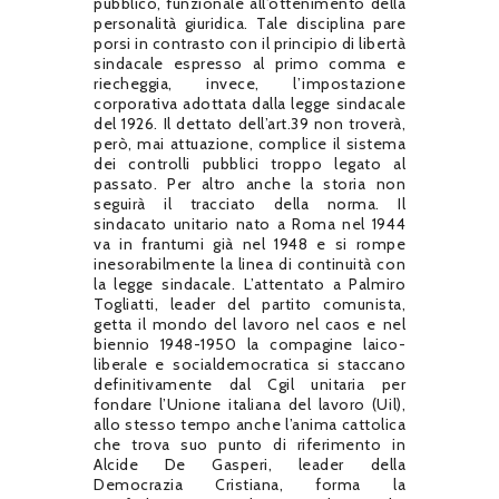
pubblico, funzionale all’ottenimento della
personalità giuridica. Tale disciplina pare
porsi in contrasto con il principio di libertà
sindacale espresso al primo comma e
riecheggia, invece, l’impostazione
corporativa adottata dalla legge sindacale
del 1926. Il dettato dell’art.39 non troverà,
però, mai attuazione, complice il sistema
dei controlli pubblici troppo legato al
passato. Per altro anche la storia non
seguirà il tracciato della norma. Il
sindacato unitario nato a Roma nel 1944
va in frantumi già nel 1948 e si rompe
inesorabilmente la linea di continuità con
la legge sindacale. L’attentato a Palmiro
Togliatti, leader del partito comunista,
getta il mondo del lavoro nel caos e nel
biennio 1948-1950 la compagine laico-
liberale e socialdemocratica si staccano
definitivamente dal Cgil unitaria per
fondare l’Unione italiana del lavoro (Uil),
allo stesso tempo anche l’anima cattolica
che trova suo punto di riferimento in
Alcide De Gasperi, leader della
Democrazia Cristiana, forma la