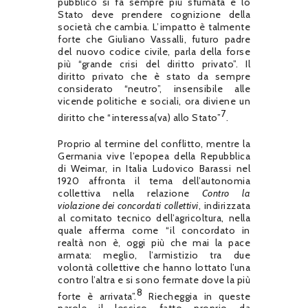
pubblico si fa sempre più sfumata e lo
Stato deve prendere cognizione della
società che cambia. L’impatto è talmente
forte che Giuliano Vassalli, futuro padre
del nuovo codice civile, parla della forse
più “grande crisi del diritto privato”. Il
diritto privato che è stato da sempre
considerato “neutro”, insensibile alle
vicende politiche e sociali, ora diviene un
7
diritto che “interessa(va) allo Stato”
.
Proprio al termine del conflitto, mentre la
Germania vive l’epopea della Repubblica
di Weimar, in Italia Ludovico Barassi nel
1920 affronta il tema dell’autonomia
collettiva nella relazione
Contro la
violazione dei concordati collettivi
, indirizzata
al comitato tecnico dell’agricoltura, nella
quale afferma come “il concordato in
realtà non è, oggi più che mai la pace
armata: meglio, l’armistizio tra due
volontà collettive che hanno lottato l’una
contro l’altra e si sono fermate dove la più
8
forte è arrivata”.
Riecheggia in queste