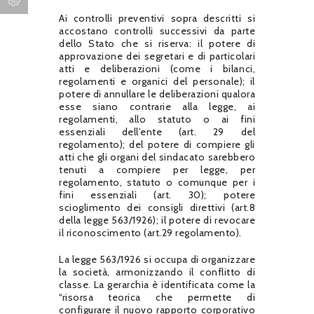
Ai controlli preventivi sopra descritti si
accostano controlli successivi da parte
dello Stato che si riserva: il potere di
approvazione dei segretari e di particolari
atti e deliberazioni (come i bilanci,
regolamenti e organici del personale); il
potere di annullare le deliberazioni qualora
esse siano contrarie alla legge, ai
regolamenti, allo statuto o ai fini
essenziali dell’ente (art. 29 del
regolamento); del potere di compiere gli
atti che gli organi del sindacato sarebbero
tenuti a compiere per legge, per
regolamento, statuto o comunque per i
fini essenziali (art. 30); potere
scioglimento dei consigli direttivi (art.8
della legge 563/1926); il potere di revocare
il riconoscimento (art.29 regolamento).
La legge 563/1926 si occupa di organizzare
la società, armonizzando il conflitto di
classe. La gerarchia è identificata come la
“risorsa teorica che permette di
configurare il nuovo rapporto corporativo