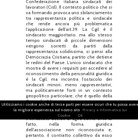
Confederazione italiana sindacati dei
lavoratori (Cisl). Il contesto politico che si
va formando provoca uno sbilanciamento
tra rappresentanza politica e sindacale
che rende ancora più problematica
l’applicazione dell’art.39. La Cgil è il
sindacato maggioritario, ma allo stesso
tempo sindacati di piccole dimensioni
vengono sorretti da partiti dalla
rappresentanza solidissima, si pensi alla
Democrazia Cristiana, partito che detiene
le redini del Paese. L’unico sindacato che
mostra di avere i requisiti per accedere al
riconoscimento della personalità giuridica
è la Cgil, ma incontra l’ostacolo dei
sindacati minori, meno rappresentativi,
ma politicamente forti in un contesto
geopolitico particolare, che è quello della
Guerra fredda.
Utilizziamo i cookie anche di terze parti per essere sicuri che tu possa aver
la migliore esperienza sul nostro sito
Privacy e Informativa sui
Il contratto collettivo ha una sorte incerta.
Cookie
OK
Il sindacato decide di agire come ente di
fatto, nella forma giuridica
dell’associazione non riconosciuta e,
pertanto, il contratto collettivo da esso