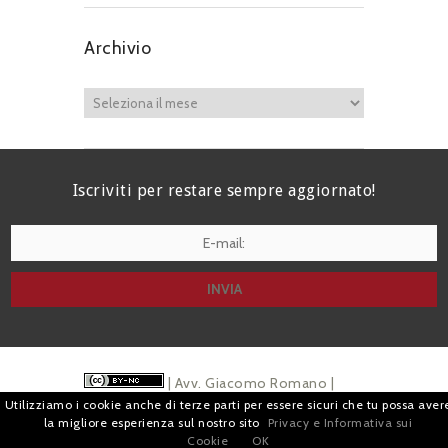
Archivio
Iscriviti per restare sempre aggiornato!
I agree terms and conditions.*
| Avv. Giacomo Romano |
Utilizziamo i cookie anche di terze parti per essere sicuri che tu possa aver
Piazza di Campitelli, 2 - 00186 Roma | P.I.
la migliore esperienza sul nostro sito
Privacy e Informativa sui
Cookie
OK
07880501213 |
Pubblicità
e
Privacy