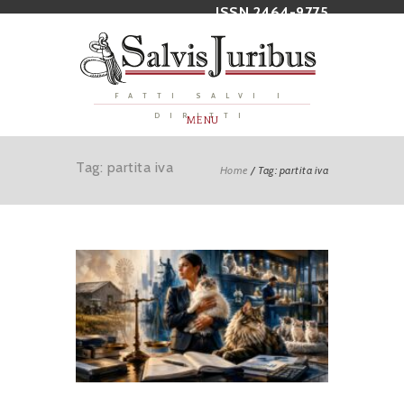
ISSN 2464-9775
FATTI SALVI I
DIRITTI
MENU
Tag: partita iva
Home
/
Tag: partita iva