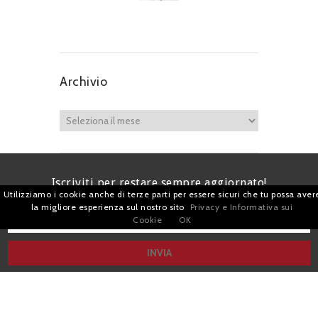
Archivio
Iscriviti per restare sempre aggiornato!
Utilizziamo i cookie anche di terze parti per essere sicuri che tu possa aver
la migliore esperienza sul nostro sito
Privacy e Informativa sui
Cookie
OK
I agree terms and conditions.*