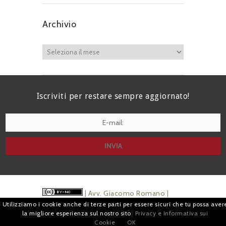
Archivio
Iscriviti per restare sempre aggiornato!
I agree terms and conditions.*
| Avv. Giacomo Romano |
Utilizziamo i cookie anche di terze parti per essere sicuri che tu possa aver
Piazza di Campitelli, 2 - 00186 Roma | P.I.
la migliore esperienza sul nostro sito
Privacy e Informativa sui
Cookie
OK
07880501213 |
Pubblicità
e
Privacy