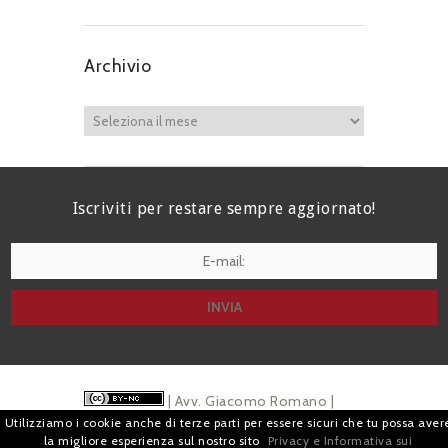
Archivio
Iscriviti per restare sempre aggiornato!
I agree terms and conditions.*
| Avv. Giacomo Romano |
Utilizziamo i cookie anche di terze parti per essere sicuri che tu possa aver
Piazza di Campitelli, 2 - 00186 Roma | P.I.
la migliore esperienza sul nostro sito
Privacy e Informativa sui