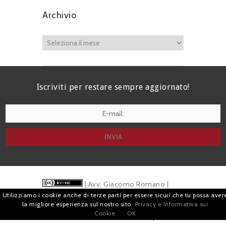
Archivio
Iscriviti per restare sempre aggiornato!
I agree terms and conditions.*
| Avv. Giacomo Romano |
Utilizziamo i cookie anche di terze parti per essere sicuri che tu possa aver
Piazza di Campitelli, 2 - 00186 Roma | P.I.
la migliore esperienza sul nostro sito
Privacy e Informativa sui
Cookie
OK
07880501213 |
Pubblicità
e
Privacy