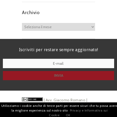
Archivio
Iscriviti per restare sempre aggiornato!
I agree terms and conditions.*
| Avv. Giacomo Romano |
Utilizziamo i cookie anche di terze parti per essere sicuri che tu possa aver
Piazza di Campitelli, 2 - 00186 Roma | P.I.
la migliore esperienza sul nostro sito
Privacy e Informativa sui
Cookie
OK
07880501213 |
Pubblicità
e
Privacy