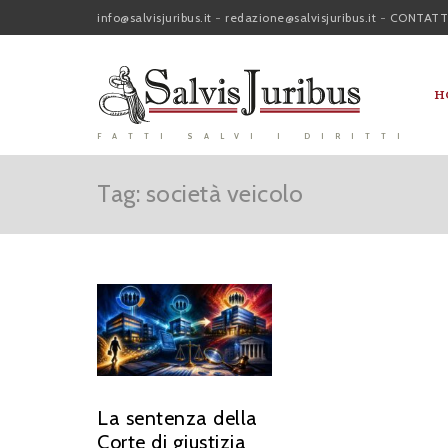
info@salvisjuribus.it
-
redazione@salvisjuribus.it
-
CONTATT
H
FATTI SALVI I DIRITTI
Tag: società veicolo
La sentenza della
Corte di giustizia