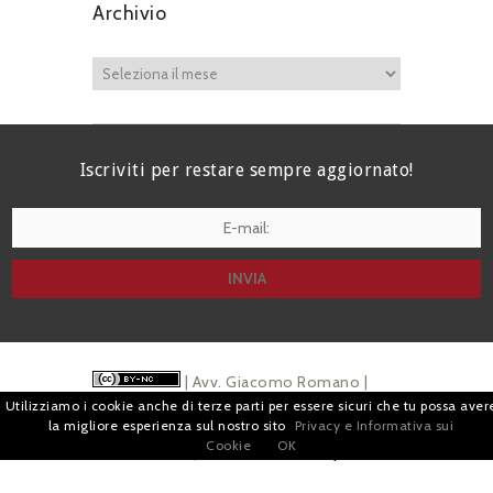
Archivio
Iscriviti per restare sempre aggiornato!
I agree terms and conditions.*
| Avv. Giacomo Romano |
Utilizziamo i cookie anche di terze parti per essere sicuri che tu possa aver
Piazza di Campitelli, 2 - 00186 Roma | P.I.
la migliore esperienza sul nostro sito
Privacy e Informativa sui
Cookie
OK
07880501213 |
Pubblicità
e
Privacy