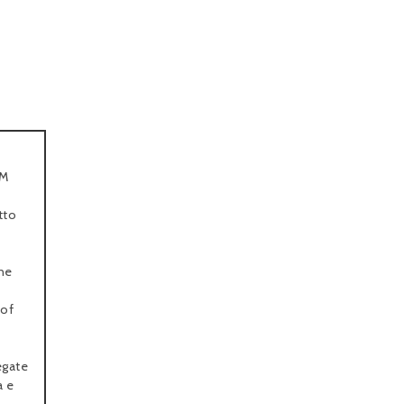
UM
a
tto
one
 of
egate
a e