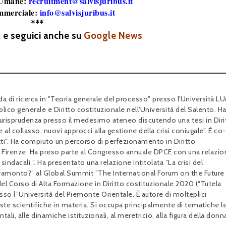
 Umane:
recruitment@salvisjuribus.it
mmerciale:
info@salvisjuribus.it
***
a e seguici anche su
Google News
 di ricerca in "Teoria generale del processo" presso l'Università L
blico generale e Diritto costituzionale nell'Università del Salento. H
iurisprudenza presso il medesimo ateneo discutendo una tesi in Diri
e al collasso: nuovi approcci alla gestione della crisi coniugale”. È co-
tutti". Ha compiuto un percorso di perfezionamento in Diritto
i Firenze. Ha preso parte al Congresso annuale DPCE con una relazi
 sindacali ”. Ha presentato una relazione intitolata ”La crisi del
 tramonto?” al Global Summit ”The International Forum on the Future
del Corso di Alta Formazione in Diritto costituzionale 2020 (“Tutela
resso l´Università del Piemonte Orientale. È autore di molteplici
viste scientifiche in materia. Si occupa principalmente di tematiche l
ntali, alle dinamiche istituzionali, al meretricio, alla figura della donn