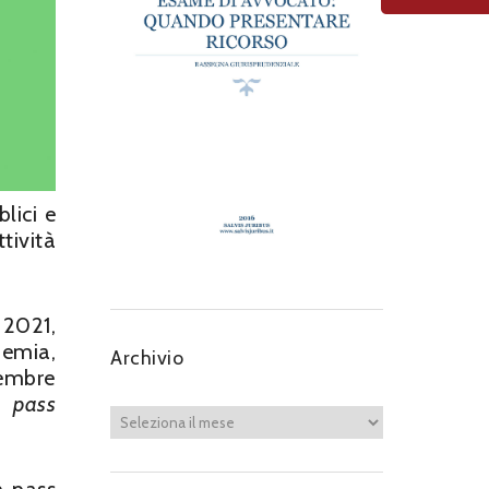
lici e
ttività
 2021,
emia,
Archivio
cembre
n pass