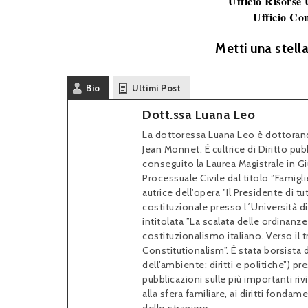
Ufficio Risorse
Ufficio Co
Metti una stell
Bio
Ultimi Post
Dott.ssa Luana Leo
La dottoressa Luana Leo è dottoranda
Jean Monnet. È cultrice di Diritto pub
conseguito la Laurea Magistrale in G
Processuale Civile dal titolo ”Famigli
autrice dell'opera "Il Presidente di 
costituzionale presso l´Università d
intitolata ”La scalata delle ordinanze
costituzionalismo italiano. Verso il
Constitutionalism”. È stata borsista 
dell’ambiente: diritti e politiche”) p
pubblicazioni sulle più importanti ri
alla sfera familiare, ai diritti fondame