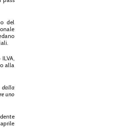
n pass
io del
ionale
vedano
ali.
 ILVA,
to alla
i dalla
are uno
idente
aprile