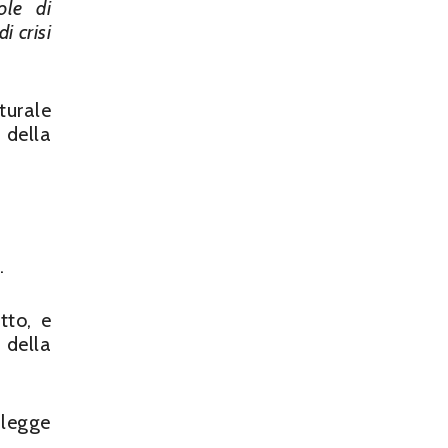
ole di
i crisi
turale
 della
.
tto, e
 della
 legge