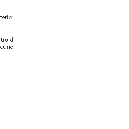
eriori
tro di
ccino;