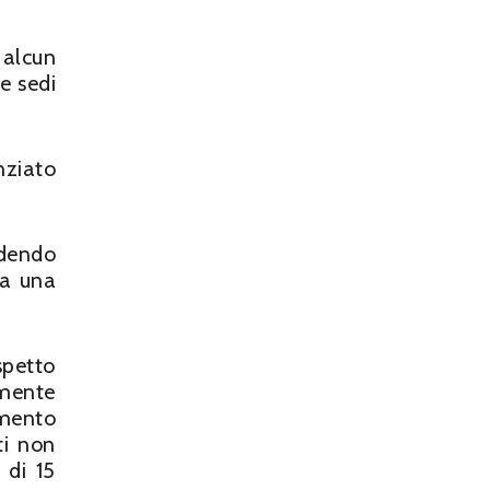
 alcun
e sedi
nziato
edendo
ta una
ispetto
amente
amento
ti non
 di 15