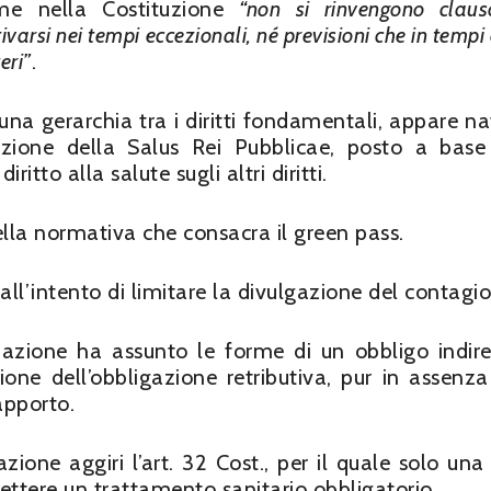
me nella Costituzione
“non si rinvengono claus
varsi nei tempi eccezionali, né previsioni che in tempi d
eri”
.
 una gerarchia tra i diritti fondamentali, appare na
uzione della Salus Rei Pubblicae, posto a base
itto alla salute sugli altri diritti.
della normativa che consacra il green pass.
l’intento di limitare la divulgazione del contagio
inazione ha assunto le forme di un obbligo indire
ione dell’obbligazione retributiva, pur in assenza
apporto.
zione aggiri l’art. 32 Cost., per il quale solo una
tere un trattamento sanitario obbligatorio.