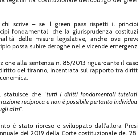
a legittimità costituzionale dell’obbligo del gree
hi scrive – se il green pass rispetti il princip
incipi fondamentali che la giurisprudenza costituz
lità delle misure legislative, anche ove pre
ncipio possa subire deroghe nelle vicende emergenzi
nzione alla sentenza n. 85/2013 riguardante il caso
diritto del tiranno, incentrata sul rapporto tra dirit
 economica.
 statuisce che “
tutti i diritti fondamentali tutelat
egrazione reciproca e non è possibile pertanto individu
gli altri
”.
nto è stato ripreso e sviluppato dall’allora Pres
nnuale del 2019 della Corte costituzionale del 28 