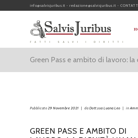
info@salvisjuribus.it
-
redazione@salvisjuribus.it
-
CONTATT
H
FATTI SALVI I DIRITTI
Green Pass e ambito di lavoro: la 
Pubblicato
29 Novembre 2021
|
da
Dott.ssa Luana Leo
|
in
Ammi
GREEN PASS E AMBITO DI