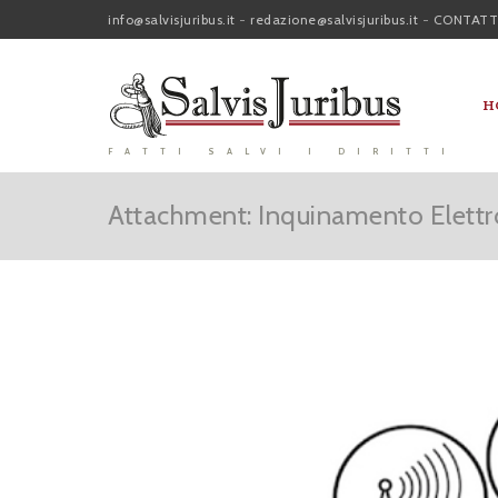
info@salvisjuribus.it
-
redazione@salvisjuribus.it
-
CONTATT
H
FATTI SALVI I DIRITTI
Attachment: Inquinamento Elett