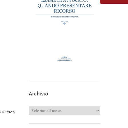
Next item
trazioni-alla-sbarra-
805x452
Archivio
 Lo Cascio