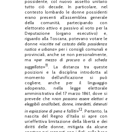
possidente, col nuovo assetto unitario
tutto ciò decade. In particolare, nel
contesto lombardo le donne possidenti
erano presenti all’assemblea generale
della comunità, partecipando con
elettorato attivo e passivo al voto per la
Deputazione (organo esecutivo) e,
riguardo alla Toscana, potevano votare le
donne «
iscritte nel catasto della possidenza
rustica e urbana
» per i consigli comunali e
provinciali, anche se non personalmente,
ma «
per mezzo di procura o di scheda
11
suggellata
»
. La distanza tra queste
posizioni e la disciplina introdotta al
momento dell’unificazione si può
cogliere, anche per il linguaggio
adoperato, nella legge elettorale
amministrativa del 17 marzo 1861, dove si
prevede che «
non possono essere elettori e
eleggibili analfabeti, donne, interdetti, detenuti
12
in espiazione di pena e falliti
»
. Pertanto, la
nascita del Regno d’Italia si apre con
un’effettiva limitazione della libertà e dei
diritti delle donne, mitigata da alcune