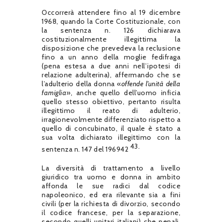
Occorrerà attendere fino al 19 dicembre
1968, quando la Corte Costituzionale, con
la sentenza n. 126 dichiarava
costituzionalmente illegittima la
disposizione che prevedeva la reclusione
fino a un anno della moglie fedifraga
(pena estesa a due anni nell’ipotesi di
relazione adulterina), affermando che se
l’adulterio della donna «
offende l’unità della
famiglia
», anche quello dell’uomo inficia
quello stesso obiettivo, pertanto risulta
illegittimo il reato di adulterio,
irragionevolmente differenziato rispetto a
quello di concubinato, il quale è stato a
sua volta dichiarato illegittimo con la
43.
sentenza n. 147 del 196942
La diversità di trattamento a livello
giuridico tra uomo e donna in ambito
affonda le sue radici dal codice
napoleonico, ed era rilevante sia a fini
civili (per la richiesta di divorzio, secondo
il codice francese, per la separazione,
secondo quelli unitari italiani) che penali.