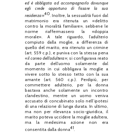
ed è obbligata ad accompagnarlo dovunque
egli crede opportuno di fissare la sua
40
residenza
»
. Inoltre, la sessualità fuori dal
matrimonio era ritenuta un «delitto
contro la moralità familiare», sebbene le
norme riaffermassero la «doppia
morale». A tale riguardo, l’adulterio
compiuto dalla moglie, a differenza di
quello del marito, era ritenuto un crimine
(art. 559 c.p.), e puniva con la stessa pena
«
il correo dell
’
adultera
»; si configurava reato
da parte dell’uomo solamente dal
momento in cui obbligava la moglie a
vivere sotto lo stesso tetto con la sua
amante (art. 560 c.p.). Perdipiù, per
commettere adulterio, per la donna
bastava anche solamente un incontro
clandestino, mentre un uomo veniva
accusato di concubinato solo nell’ipotesi
di una relazione di lunga durata. In ultimo,
ma non per rilevanza socio-giuridica, il
marito poteva uccidere la moglie adultera,
ma la medesima azione non era
41
consentita dalla donna
.