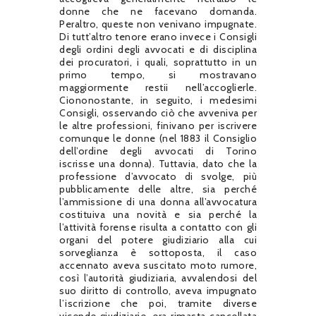
donne che ne facevano domanda.
Peraltro, queste non venivano impugnate.
Di tutt’altro tenore erano invece i Consigli
degli ordini degli avvocati e di disciplina
dei procuratori, i quali, soprattutto in un
primo tempo, si mostravano
maggiormente restii nell’accoglierle.
Ciononostante, in seguito, i medesimi
Consigli, osservando ciò che avveniva per
le altre professioni, finivano per iscrivere
comunque le donne (nel 1883 il Consiglio
dell’ordine degli avvocati di Torino
iscrisse una donna). Tuttavia, dato che la
professione d’avvocato di svolge, più
pubblicamente delle altre, sia perché
l’ammissione di una donna all’avvocatura
costituiva una novità e sia perché la
l’attività forense risulta a contatto con gli
organi del potere giudiziario alla cui
sorveglianza è sottoposta, il caso
accennato aveva suscitato moto rumore,
così l’autorità giudiziaria, avvalendosi del
suo diritto di controllo, aveva impugnato
l’iscrizione che poi, tramite diverse
vicende giudiziarie, era rimasta cancellata