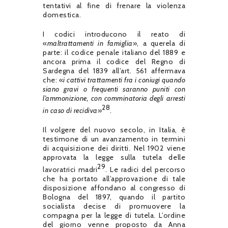
tentativi al fine di frenare la violenza
domestica.
I codici introducono il reato di
«
maltrattamenti in famiglia
», a querela di
parte: il codice penale italiano del 1889 e
ancora prima il codice del Regno di
Sardegna del 1839 all’art. 561 affermava
che: «
i cattivi trattamenti fra i coniugi quando
siano gravi o frequenti saranno puniti con
l’ammonizione, con comminatoria degli arresti
28
in caso di recidiva
»
.
Il volgere del nuovo secolo, in Italia, è
testimone di un avanzamento in termini
di acquisizione dei diritti. Nel 1902 viene
approvata la legge sulla tutela delle
29
lavoratrici madri
. Le radici del percorso
che ha portato all’approvazione di tale
disposizione affondano al congresso di
Bologna del 1897, quando il partito
socialista decise di promuovere la
compagna per la legge di tutela. L’ordine
del giorno venne proposto da Anna