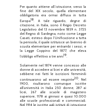
Per quanto attiene all’istruzione, verso la
fine del XIX secolo, quella elementare
obbligatoria era ormai diffusa in tutta
18
Europa
. A tale riguardo, degne di
citazione, in Italia, sono il Regio Decreto
Legislativo del 13 novembre 1859 n. 3725
del Regno di Sardegna, noto come Legge
Casati, esteso dopo l’Unificazione a tutta
la penisola, il quale istituisce un biennio di
scuola elementare per entrambi i sessi, e
la Legge Coppino del 1877, che eleva
19
l’obbligo effettivo a tre anni
.
Solamente nel 1874 venne concesso alle
donne di accedere ai licei e alle università,
sebbene nei fatti le iscrizioni femminili
20
continuarono ad essere respinte
. Nel
1900, risultarono comunque iscritte
all’università in Italia 250 donne, 287 ai
licei, 267 alle scuole di magistero
superiore, 1178 ai ginnasi e quasi 10.000
alle scuole professionali e commerciali.
Nel 1914 le iscritte agli istituti di istruzione