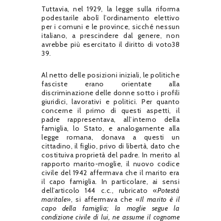
Tuttavia, nel 1929, la legge sulla riforma
podestarile abolì l’ordinamento elettivo
per i comuni e le province, sicché nessun
italiano, a prescindere dal genere, non
avrebbe più esercitato il diritto di voto38
39.
Al netto delle posizioni iniziali, le politiche
fasciste erano orientate alla
discriminazione delle donne sotto i profili
giuridici, lavorativi e politici. Per quanto
concerne il primo di questi aspetti, il
padre rappresentava, all’interno della
famiglia, lo Stato, e analogamente alla
legge romana, donava a questi un
cittadino, il figlio, privo di libertà, dato che
costituiva proprietà del padre. In merito al
rapporto marito-moglie, il nuovo codice
civile del 1942 affermava che il marito era
il capo famiglia. In particolare, ai sensi
dell’articolo 144 c.c., rubricato «
Potestà
maritale
», si affermava che «
Il marito è il
capo della famiglia; la moglie segue la
condizione civile di lui, ne assume il cognome