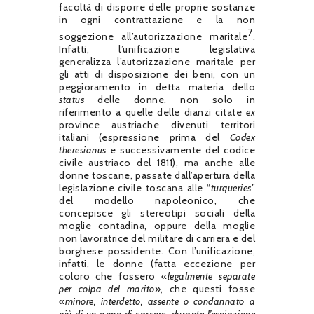
facoltà di disporre delle proprie sostanze
in ogni contrattazione e la non
7
soggezione all’autorizzazione maritale
.
Infatti, l’unificazione legislativa
generalizza l’autorizzazione maritale per
gli atti di disposizione dei beni, con un
peggioramento in detta materia dello
status
delle donne, non solo in
riferimento a quelle delle dianzi citate
ex
province austriache divenuti territori
italiani (espressione prima del
Codex
theresianus
e successivamente del codice
civile austriaco del 1811), ma anche alle
donne toscane, passate dall’apertura della
legislazione civile toscana alle “
turqueries
”
del modello napoleonico, che
concepisce gli stereotipi sociali della
moglie contadina, oppure della moglie
non lavoratrice del militare di carriera e del
borghese possidente. Con l’unificazione,
infatti, le donne (fatta eccezione per
coloro che fossero «
legalmente separate
per colpa del marito
», che questi fosse
«
minore, interdetto, assente o condannato a
più di un anno di carcere, durante l’espiazione