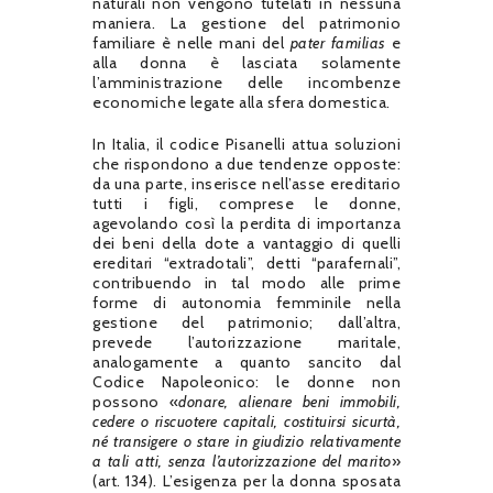
naturali non vengono tutelati in nessuna
maniera. La gestione del patrimonio
familiare è nelle mani del
pater familias
e
alla donna è lasciata solamente
l’amministrazione delle incombenze
economiche legate alla sfera domestica.
In Italia, il codice Pisanelli attua soluzioni
che rispondono a due tendenze opposte:
da una parte, inserisce nell’asse ereditario
tutti i figli, comprese le donne,
agevolando così la perdita di importanza
dei beni della dote a vantaggio di quelli
ereditari “extradotali”, detti “parafernali”,
contribuendo in tal modo alle prime
forme di autonomia femminile nella
gestione del patrimonio; dall’altra,
prevede l’autorizzazione maritale,
analogamente a quanto sancito dal
Codice Napoleonico: le donne non
possono «
donare, alienare beni immobili,
cedere o riscuotere capitali, costituirsi sicurtà,
né transigere o stare in giudizio relativamente
a tali atti, senza l’autorizzazione del marito
»
(art. 134). L’esigenza per la donna sposata