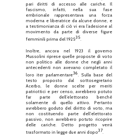
pari diritti di accesso alle cariche. Il
fascismo, infatti, nella sua fase
embrionale rappresentava una forza
moderna e liberatrice da alcune donne, e
a testimonianza di ciò vi era l’adesione al
movimento da parte di diverse figure
35
femminili prima del 1925
.
Inoltre, ancora nel 1923 il governo
Mussolini riprese quelle proposte di voto
non politico alle donne che negli anni
antecedenti non avevano completato il
36
loro iter parlamentare
. Sulla base del
testo proposto dal sottosegretario
Acerbo, le donne scelte per meriti
patriottici e per censo, avrebbero potuto
far parte dell’elettorato benché
solamente di quello attivo. Pertanto
avrebbero goduto del diritto di voto, ma
non costituendo parte dell’elettorato
passivo, non avrebbero potuto ricoprire
delle cariche. Detto progetto verrà
37
trasformato in legge due anni dopo
.