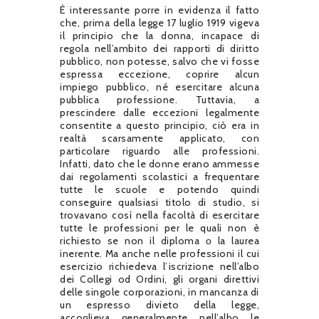
È interessante porre in evidenza il fatto
che, prima della legge 17 luglio 1919 vigeva
il principio che la donna, incapace di
regola nell’ambito dei rapporti di diritto
pubblico, non potesse, salvo che vi fosse
espressa eccezione, coprire alcun
impiego pubblico, né esercitare alcuna
pubblica professione. Tuttavia, a
prescindere dalle eccezioni legalmente
consentite a questo principio, ciò era in
realtà scarsamente applicato, con
particolare riguardo alle professioni.
Infatti, dato che le donne erano ammesse
dai regolamenti scolastici a frequentare
tutte le scuole e potendo quindi
conseguire qualsiasi titolo di studio, si
trovavano così nella facoltà di esercitare
tutte le professioni per le quali non è
richiesto se non il diploma о la laurea
inerente. Ma anche nelle professioni il cui
esercizio richiedeva l’iscrizione nell’albo
dei Collegi od Ordini, gli organi direttivi
delle singole corporazioni, in mancanza di
un espresso divieto della legge,
accoglieva generalmente nell’albo le