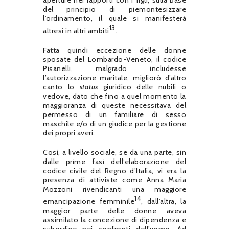
aperture nei rapporti con i figli, sulla base
del principio di piemontesizzare
l’ordinamento, il quale si manifesterà
13
altresì in altri ambiti
.
Fatta quindi eccezione delle donne
sposate del Lombardo-Veneto, il codice
Pisanelli, malgrado includesse
l’autorizzazione maritale, migliorò d’altro
canto lo
status
giuridico delle nubili o
vedove, dato che fino a quel momento la
maggioranza di queste necessitava del
permesso di un familiare di sesso
maschile e/o di un giudice per la gestione
dei propri averi.
Così, a livello sociale, se da una parte, sin
dalle prime fasi dell’elaborazione del
codice civile del Regno d’Italia, vi era la
presenza di attiviste come Anna Maria
Mozzoni rivendicanti una maggiore
14
emancipazione femminile
, dall’altra, la
maggior parte delle donne aveva
assimilato la concezione di dipendenza e
subordine nei confronti dell’uomo. Ad