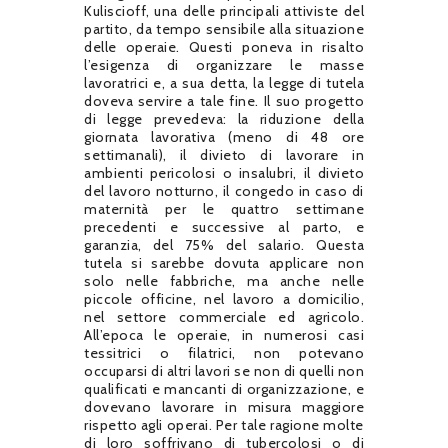
Kuliscioff, una delle principali attiviste del
partito, da tempo sensibile alla situazione
delle operaie. Questi poneva in risalto
l’esigenza di organizzare le masse
lavoratrici e, a sua detta, la legge di tutela
doveva servire a tale fine. Il suo progetto
di legge prevedeva: la riduzione della
giornata lavorativa (meno di 48 ore
settimanali), il divieto di lavorare in
ambienti pericolosi o insalubri, il divieto
del lavoro notturno, il congedo in caso di
maternità per le quattro settimane
precedenti e successive al parto, e
garanzia, del 75% del salario. Questa
tutela si sarebbe dovuta applicare non
solo nelle fabbriche, ma anche nelle
piccole officine, nel lavoro a domicilio,
nel settore commerciale ed agricolo.
All’epoca le operaie, in numerosi casi
tessitrici o filatrici, non potevano
occuparsi di altri lavori se non di quelli non
qualificati e mancanti di organizzazione, e
dovevano lavorare in misura maggiore
rispetto agli operai. Per tale ragione molte
di loro soffrivano di tubercolosi o di