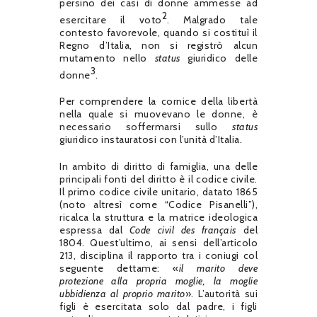
persino dei casi di donne ammesse ad
2
esercitare il voto
. Malgrado tale
contesto favorevole, quando si costituì il
Regno d’Italia, non si registrò alcun
mutamento nello
status
giuridico delle
3
donne
.
Per comprendere la cornice della libertà
nella quale si muovevano le donne, è
necessario soffermarsi sullo
status
giuridico instauratosi con l’unità d’Italia.
In ambito di diritto di famiglia, una delle
principali fonti del diritto è il codice civile.
Il primo codice civile unitario, datato 1865
(noto altresì come “Codice Pisanelli”),
ricalca la struttura e la matrice ideologica
espressa dal
Code civil des français
del
1804. Quest’ultimo, ai sensi dell’articolo
213, disciplina il rapporto tra i coniugi col
seguente dettame: «
il marito deve
protezione alla propria moglie, la moglie
ubbidienza al proprio marito
». L’autorità sui
figli è esercitata solo dal padre, i figli