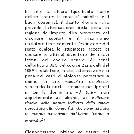
In Italia, lo stupro (qualificato come
delitto contro la moralità pubblica e il
buon costume), il delitto d’onore (che
prevede l’attenuazione della pena in
ragione dell’impeto d’ira provocato dal
disonore subito) e il matrimonio
riparatore (che consente l’estinzione del
reato qualora lo stupratore accetti di
sposare la vittima) diventano dei nuovi
istituti del codice penale. Ai sensi
dell’articolo 350 del codice Zanardelli del
1889 si stabilisce, infatti, l’attenuazione di
pena nel caso di violenze perpetrate a
danno di una «
pubblica meretrice
»,
sancendo la tutela attenuata nell’ipotesi
in cui la donna sia «
di tutti
», non
appartenente ad alcuno, ad «
ulteriore
riprova della natura indiretta della tutela
apprestata alla donna […J, che viene tutelata
in quanto dipendente dall’uomo (padre o
27
marito)
»
.
Ciononostante, iniziano ad esserci dei