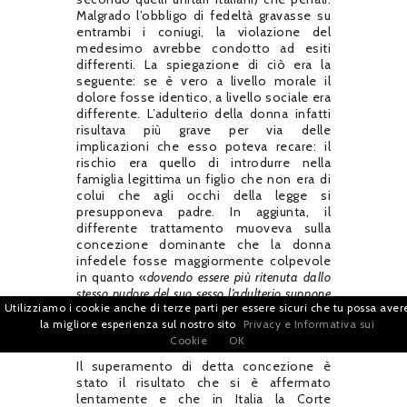
Malgrado l’obbligo di fedeltà gravasse su
entrambi i coniugi, la violazione del
medesimo avrebbe condotto ad esiti
differenti. La spiegazione di ciò era la
seguente: se è vero a livello morale il
dolore fosse identico, a livello sociale era
differente. L’adulterio della donna infatti
risultava più grave per via delle
implicazioni che esso poteva recare: il
rischio era quello di introdurre nella
famiglia legittima un figlio che non era di
colui che agli occhi della legge si
presupponeva padre. In aggiunta, il
differente trattamento muoveva sulla
concezione dominante che la donna
infedele fosse maggiormente colpevole
in quanto «
dovendo essere più ritenuta dallo
stesso pudore del suo sesso l’adulterio suppone
Utilizziamo i cookie anche di terze parti per essere sicuri che tu possa aver
in lei maggiore depravazione
», recando
la migliore esperienza sul nostro sito
Privacy e Informativa sui
44
offesa all’onore del marito
.
Cookie
OK
Il superamento di detta concezione è
stato il risultato che si è affermato
lentamente e che in Italia la Corte