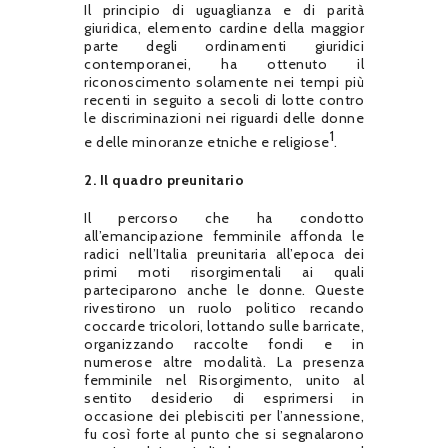
Il principio di uguaglianza e di parità
giuridica, elemento cardine della maggior
parte degli ordinamenti giuridici
contemporanei, ha ottenuto il
riconoscimento solamente nei tempi più
recenti in seguito a secoli di lotte contro
le discriminazioni nei riguardi delle donne
1
e delle minoranze etniche e religiose
.
2. Il quadro preunitario
Il percorso che ha condotto
all’emancipazione femminile affonda le
radici nell’Italia preunitaria all’epoca dei
primi moti risorgimentali ai quali
parteciparono anche le donne. Queste
rivestirono un ruolo politico recando
coccarde tricolori, lottando sulle barricate,
organizzando raccolte fondi e in
numerose altre modalità. La presenza
femminile nel Risorgimento, unito al
sentito desiderio di esprimersi in
occasione dei plebisciti per l’annessione,
fu così forte al punto che si segnalarono