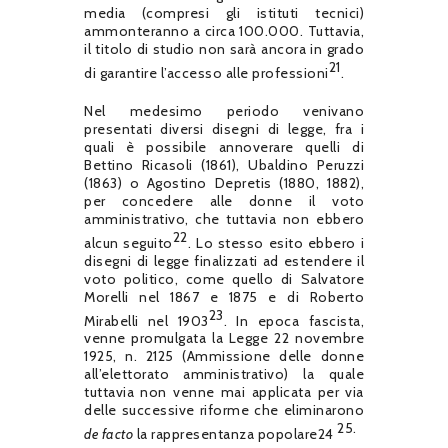
media (compresi gli istituti tecnici)
ammonteranno a circa 100.000. Tuttavia,
il titolo di studio non sarà ancora in grado
21
di garantire l’accesso alle professioni
.
Nel medesimo periodo venivano
presentati diversi disegni di legge, fra i
quali è possibile annoverare quelli di
Bettino Ricasoli (1861), Ubaldino Peruzzi
(1863) o Agostino Depretis (1880, 1882),
per concedere alle donne il voto
amministrativo, che tuttavia non ebbero
22
alcun seguito
. Lo stesso esito ebbero i
disegni di legge finalizzati ad estendere il
voto politico, come quello di Salvatore
Morelli nel 1867 e 1875 e di Roberto
23
Mirabelli nel 1903
. In epoca fascista,
venne promulgata la Legge 22 novembre
1925, n. 2125 (Ammissione delle donne
all’elettorato amministrativo) la quale
tuttavia non venne mai applicata per via
delle successive riforme che eliminarono
25.
de facto
la rappresentanza popolare24