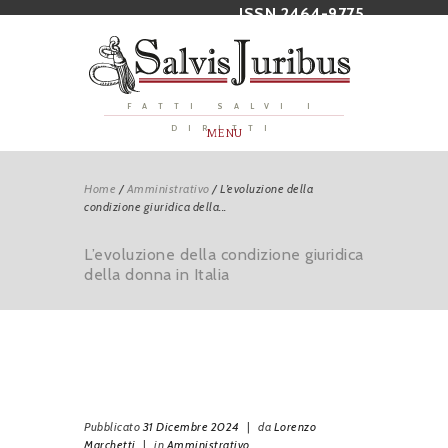
ISSN 2464-9775
FATTI SALVI I
DIRITTI
MENU
Home
/
Amministrativo
/
L’evoluzione della
condizione giuridica della...
L’evoluzione della condizione giuridica
della donna in Italia
Pubblicato
31 Dicembre 2024
|
da
Lorenzo
Marchetti
|
in
Amministrativo