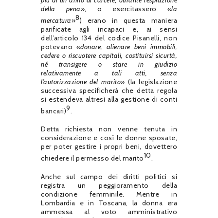
della pena
», o esercitassero «
la
8
mercatura
»
) erano in questa maniera
parificate agli incapaci e, ai sensi
dell’articolo 134 del codice Pisanelli, non
potevano «
donare, alienare beni immobili,
cedere o riscuotere capitali, costituirsi sicurtà,
né transigere o stare in giudizio
relativamente
a tali atti, senza
l
’
autorizzazione del marito
» (la legislazione
successiva specificherà che detta regola
si estendeva altresì alla gestione di conti
9
bancari)
.
Detta richiesta non venne tenuta in
considerazione e così le donne sposate,
per poter gestire i propri beni, dovettero
10
chiedere il permesso del marito
.
Anche sul campo dei diritti politici si
registra un peggioramento della
condizione femminile. Mentre in
Lombardia e in Toscana, la donna era
ammessa al voto amministrativo