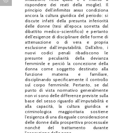
rispondere dei reati della moglie). Il
principio dell’
infirmitas sexus
condiziona
ancora la cultura giuridica del periodo: si
discute infatti della presunta inferiorità
delle donne (tesi all’epoca sorretta dal
dibattito medico-scientifico) e pertanto
dell’esigenze di disciplinare delle forme di
attenuazione o di vera e propria
esclusione dall’imputabilità. Dall’altro, i
nuovi codici penali ribadiscono le
presunte peculiarità della devianza
femminile e perciò la concezione della
donna come soggetto destinato alla
funzione materna e familiare,
disciplinando specificamente il controllo
sul corpo femminile. Pertanto, se dal
punto di vista normativo generalmente
non vi sono delle differenze previste sulla
base del sesso riguardo all’imputabilità e
alla capacità, la cultura giuridica e
criminologica maggioritaria sostiene
l’esigenza di una diseguale considerazione
delle donne dalla prospettiva processuale
nonché del trattamento durante
l’esecuzione delle pene.