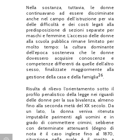
Nella sostanza, tuttavia, le donne
continuavano ad essere discriminate
anche nel campo dell’istruzione per via
delle difficoltà e dei costi legati alla
predisposizione di sezioni separate per
maschi e femmine. L’accesso delle donne
alla scuola pubblica rimane limitato per
molto tempo: la cultura dominante
dell’epoca sosteneva che le donne
dovessero acquisire conoscenze e
competenze differenti da quelle dell’altro
sesso, finalizzate maggiormente alla
26
gestione della casa e della famiglia
.
Risulta di rilievo l’orientamento sotto il
profilo penalistico della legge nei riguardi
delle donne per la sua bivalenza, almeno
fino alla seconda metà del XX secolo. Da
un lato, la donna veniva ritenuta
imputabile parimenti agli uomini e in
grado di commettere crimini, sebbene
con determinate attenuanti (degno di
nota è il caso inglese fino al 1870,
situazione nella quale è il marito a