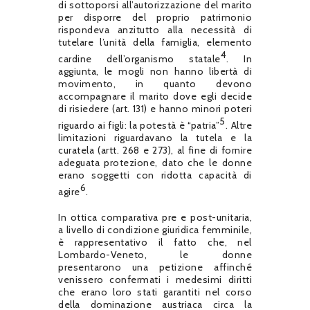
di sottoporsi all’autorizzazione del marito
per disporre del proprio patrimonio
rispondeva anzitutto alla necessità di
tutelare l’unità della famiglia, elemento
4
cardine dell’organismo statale
. In
aggiunta, le mogli non hanno libertà di
movimento, in quanto devono
accompagnare il marito dove egli decide
di risiedere (art. 131) e hanno minori poteri
5
riguardo ai figli: la potestà è “patria”
. Altre
limitazioni riguardavano la tutela e la
curatela (artt. 268 e 273), al fine di fornire
adeguata protezione, dato che le donne
erano soggetti con ridotta capacità di
6
agire
.
In ottica comparativa pre e post-unitaria,
a livello di condizione giuridica femminile,
è rappresentativo il fatto che, nel
Lombardo-Veneto, le donne
presentarono una petizione affinché
venissero confermati i medesimi diritti
che erano loro stati garantiti nel corso
della dominazione austriaca circa la