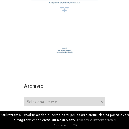
Archivio
Utilizziamo i cookie anche di terze parti per essere sicuri che tu possa aver
la migliore esperienza sul nostro sito
Privacy e Informativa sui
Cookie
OK
Iscriviti per restare sempre aggiornato!