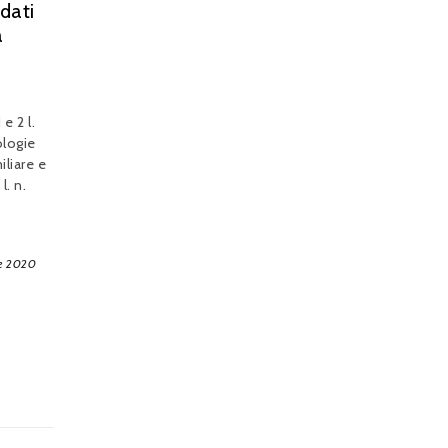
idati
à
 e 2 l.
ologie
liare e
l. n.
e 2020