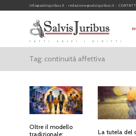
info@salvisjuribus.it
-
redazione@salvisjuribus.it
-
CONTATT
H
FATTI SALVI I DIRITTI
Tag: continuità affettiva
Oltre il modello
La tutela del d
tradizionale: