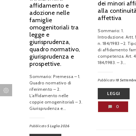
dei minori aff
affidamento e
alla continuit
adozione nelle
affettiva
famiglie
omogenitoriali tra
Sommario: 1.
legge e
Introduzione. Artt. 1
giurisprudenza,
n. 184/1983 –2. Tip
quadro normativo,
di affidamento fami
giurisprudenza e
competenza. Art. 4 
184/1983. – 3...
prospettive.
Sommario: Premessa – 1.
Pubblicato
18 Settembr
Quadro normativo di
riferimento – 2.
LEGGI
L’affidamento nelle
coppie omogenitoriali – 3.
0
Giurisprudenza e...
Pubblicato
5 Luglio 2026