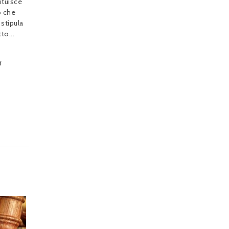
ituisce
o che
 stipula
to...
1