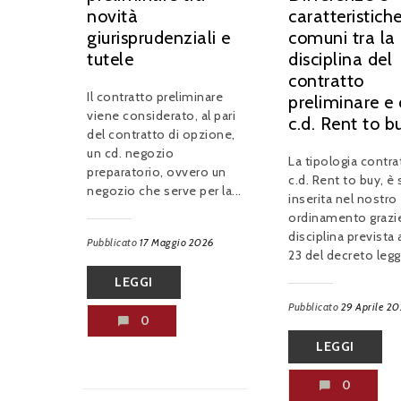
novità
caratteristich
giurisprudenziali e
comuni tra la
tutele
disciplina del
contratto
Il contratto preliminare
preliminare e 
viene considerato, al pari
c.d. Rent to b
del contratto di opzione,
un cd. negozio
La tipologia contra
preparatorio, ovvero un
c.d. Rent to buy, è 
negozio che serve per la...
inserita nel nostro
ordinamento grazie
disciplina prevista al
Pubblicato
17 Maggio 2026
23 del decreto legge
LEGGI
Pubblicato
29 Aprile 2
0
LEGGI
0