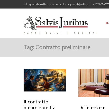
info@salvisjuribus.it
-
redazione@salvisjuribus.it
-
CONTATT
H
FATTI SALVI I DIRITTI
Tag: Contratto preliminare
Il contratto
preliminare tra
Differenze e