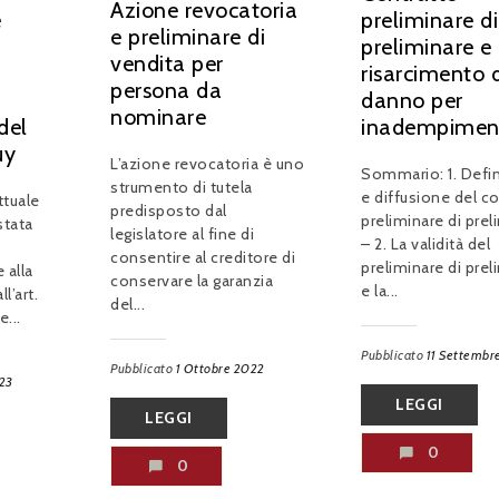
Azione revocatoria
e
preliminare di
e preliminare di
preliminare e
vendita per
risarcimento 
persona da
danno per
nominare
del
inadempimen
uy
L’azione revocatoria è uno
Sommario: 1. Defi
strumento di tutela
e diffusione del c
ttuale
predisposto dal
preliminare di prel
stata
legislatore al fine di
– 2. La validità del
consentire al creditore di
preliminare di prel
 alla
conservare la garanzia
e la...
l’art.
del...
...
Pubblicato
11 Settembr
Pubblicato
1 Ottobre 2022
023
LEGGI
LEGGI
0
0