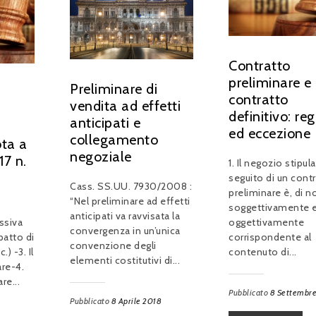
Contratto
preliminare e
Preliminare di
contratto
vendita ad effetti
definitivo: re
anticipati e
ed eccezione
collegamento
ota a
negoziale
17 n.
1. Il negozio stipul
seguito di un cont
Cass. SS.UU. 7930/2008 :
preliminare è, di n
“Nel preliminare ad effetti
soggettivamente 
anticipati va ravvisata la
ssiva
oggettivamente
convergenza in un’unica
patto di
corrispondente al
convenzione degli
.) -3. Il
contenuto di...
elementi costitutivi di...
are-4.
re...
Pubblicato
8 Settembr
Pubblicato
8 Aprile 2018