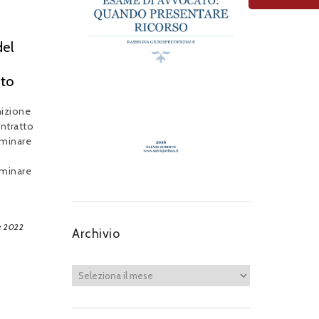
del
to
nizione
ontratto
iminare
iminare
e 2022
Archivio