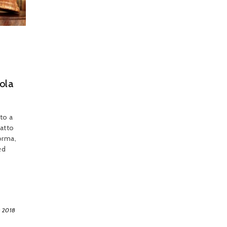
gola
ato a
ratto
orma,
ed
e 2018