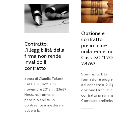
Opzione e
contratto
Contratto:
preliminare
l’illeggibilità della
unilaterale: n
firma non rende
Cass. 30.11.20
invalido il
28762
contratto
Sommario: 1. La
a cura di Claudia Tufano
formazione progre
Cass. Civ., sez. II, 19
del consenso-2. Il 
novembre 2015, n. 23669
opzione (art. 1331 c.c
Nessuna norma o
contratto prelimin
principio abilita un
Contratto prelimina
contraente a mettere in
dubbio la...