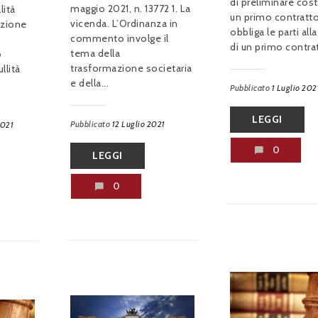
di preliminare cost
maggio 2021, n. 13772 1. La
lità
un primo contratt
vicenda. L’Ordinanza in
uzione
obbliga le parti alla
commento involge il
di un primo contrat
tema della
o
trasformazione societaria
llità
e della...
Pubblicato
1 Luglio 202
LEGGI
Pubblicato
12 Luglio 2021
2021
0
LEGGI
0