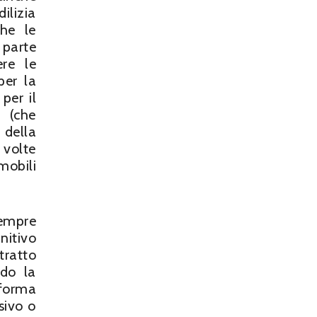
ilizia
he le
 parte
re le
per la
per il
e (che
 della
 volte
mobili
sempre
nitivo
tratto
ndo la
 forma
sivo o