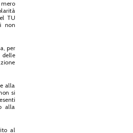
n mero
larità
el TU
li non
a, per
 delle
azione
e alla
non si
esenti
o alla
ito al