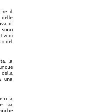
che il
 delle
iva di
à sono
tivi di
so del
ta, la
unque
 della
a una
ero la
ne sia
 anche