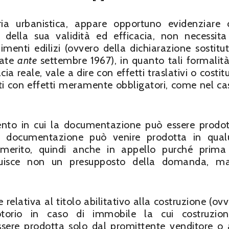
ria urbanistica, appare opportuno evidenziare 
 della sua validità ed efficacia, non necessita
menti edilizi (ovvero della dichiarazione sostitut
iate
ante
settembre 1967), in quanto tali formalit
cia reale, vale a dire con effetti traslativi o costitu
 atti con effetti meramente obbligatori, come nel ca
ento in cui la documentazione può essere prodot
e documentazione può venire prodotta in qual
merito, quindi anche in appello purché prima
tituisce non un presupposto della domanda, m
elativa al titolo abilitativo alla costruzione (ovv
notorio in caso di immobile la cui costruzio
sere prodotta solo dal promittente venditore o