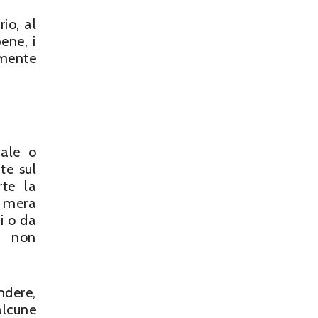
rio, al
ene, i
amente
male o
te sul
rte la
a mera
i o da
a non
ndere,
alcune