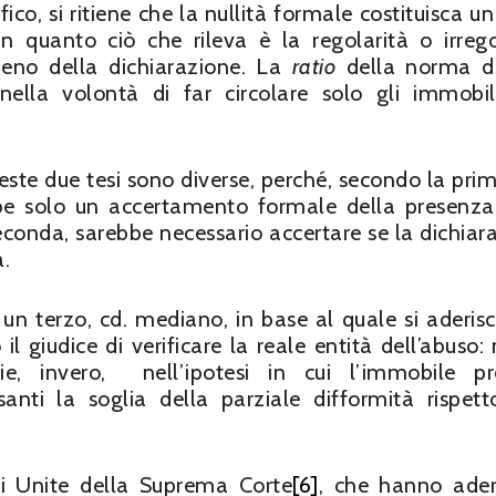
co, si ritiene che la nullità formale costituisca u
n quanto ciò che rileva è la regolarità o irrego
eno della dichiarazione. La
ratio
della norma d
 nella volontà di far circolare solo gli immobi
este due tesi sono diverse, perché, secondo la prim
ebbe solo un accertamento formale della presenza
seconda, sarebbe necessario accertare se la dichiar
a.
un terzo, cd. mediano, in base al quale si aderisc
il giudice di verificare la reale entità dell’abuso: 
e, invero, nell’ipotesi in cui l’immobile pr
santi la soglia della parziale difformità rispett
ni Unite della Suprema Corte
[6]
, che hanno ader