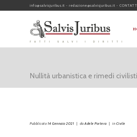
info@salvisjuribus.it
-
redazione@salvisjuribus.it
-
CONTATT
H
FATTI SALVI I DIRITTI
Nullità urbanistica e rimedi civilis
Pubblicato
14 Gennaio 2021
|
da
Adele Portera
|
in
Civile