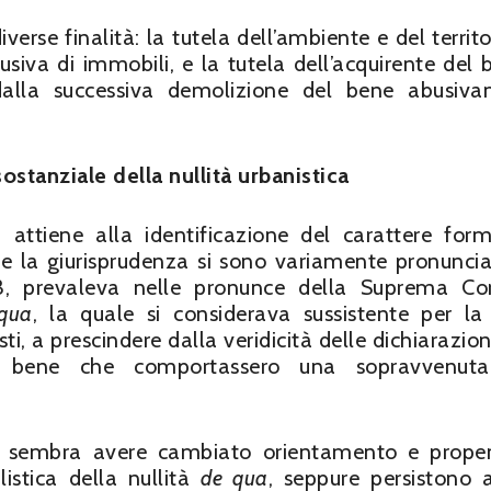
verse finalità: la tutela dell’ambiente e del territo
usiva di immobili, e la tutela dell’acquirente del b
i dalla successiva demolizione del bene abusiv
sostanziale della nullità urbanistica
 attiene alla identificazione del carattere for
a e la giurisprudenza si sono variamente pronuncia
13, prevaleva nelle pronunce della Suprema Co
qua
, la quale si considerava sussistente per l
ti, a prescindere dalla veridicità delle dichiarazion
el bene che comportassero una sopravvenut
e sembra avere cambiato orientamento e prope
listica della nullità
de qua
, seppure persistono 