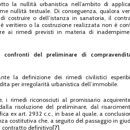
o la nullità urbanistica nell’ambito di applic
a come nullità testuale. Di conseguenza, qualora v
i costruire o dell’istanza in sanatoria, il contr
n è veritiero o la costruzione realizzata non è co
rrere ai rimedi previsti in materia di inadempim
nei confronti del preliminare di compravendi
te la definizione dei rimedi civilistici esperibi
ita per irregolarità urbanistica dell’immobile.
e, i rimedi riconosciuti al promissario acquirent
dalla risoluzione del preliminare, dal risarcimen
ca ex art. 2932 c.c., in base al quale, a conclusio
nza costitutiva che, a seguito del passaggio in giud
 contratto definitivo
[7]
.