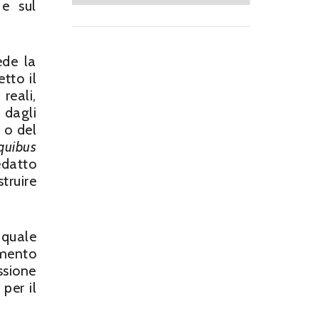
 e sul
ede la
etto il
reali,
 dagli
 o del
quibus
edatto
truire
 quale
imento
ssione
 per il