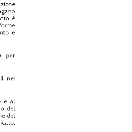
azione
engano
atto è
nforme
ento e
ta per
li nei
e e al
to del
ne del
icato,