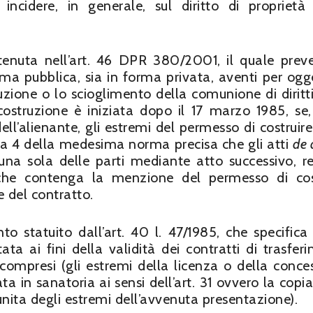
ncidere, in generale, sul diritto di proprietà
ontenuta nell’art. 46 DPR 380/2001, il quale prev
 forma pubblica, sia in forma privata, aventi per ogg
uzione o lo scioglimento della comunione di diritti 
i costruzione è iniziata dopo il 17 marzo 1985, se,
dell’alienante, gli estremi del permesso di costruire
ma 4 della medesima norma precisa che gli atti
de 
na sola delle parti mediante atto successivo, r
che contenga la menzione del permesso di cos
 del contratto.
to statuito dall’art. 40 l. 47/1985, che specifica
a ai fini della validità dei contratti di trasfer
ricompresi (gli estremi della licenza o della conce
ta in sanatoria ai sensi dell’art. 31 ovvero la copia
nita degli estremi dell’avvenuta presentazione).