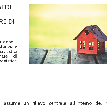
MEDI
RE DI
duzione –
stanziale
vilistici
inare di
anistica
a assume un rilievo centrale all’interno del 