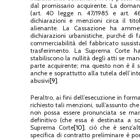
dal promissario acquirente. La domand
(art. 40 legge n. 47/1985 e art. 
dichiarazioni e menzioni circa il tit
alienante. La Cassazione ha ammes
dichiarazioni urbanistiche, purché di f
commerciabilità del fabbricato sussis
trasferimento. La Suprema Corte ha
stabiliscono la nullità degli atti se ma
parte acquirente; ma questo non è il s
anche e soprattutto alla tutela dell’in
abusivi
[9]
.
Peraltro, ai fini dell’esecuzione in for
richiesto tali menzioni, sull’assunto ch
non possa essere pronunciata se manc
definitivo (che essa è destinata a so
Suprema Corte
[10]
, ciò che è senz’a
specifica di contratto preliminare è p