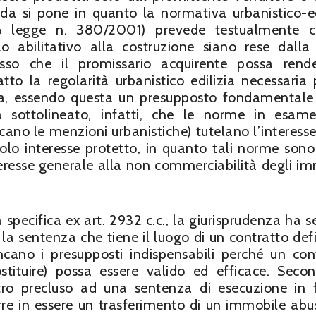
a si pone in quanto la normativa urbanistico-ed
46 legge n. 380/2001) prevede testualmente c
olo abilitativo alla costruzione siano rese dalla
so che il promissario acquirente possa rende
atto la regolarità urbanistico edilizia necessaria 
ta, essendo questa un presupposto fondamentale 
 sottolineato, infatti, che le norme in esam
ncano le menzioni urbanistiche) tutelano l’interesse
olo interesse protetto, in quanto tali norme sono
teresse generale alla non commerciabilità degli im
ma specifica ex art. 2932 c.c., la giurisprudenza ha 
e la sentenza che tiene il luogo di un contratto defi
ano i presupposti indispensabili perché un con
stituire) possa essere valido ed efficace. Seco
ltro precluso ad una sentenza di esecuzione in
orre in essere un trasferimento di un immobile abu