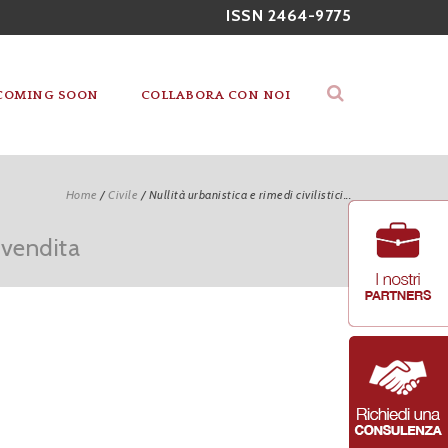
ISSN 2464-9775
COMING SOON
COLLABORA CON NOI
Home
/
Civile
/
Nullità urbanistica e rimedi civilistici...
i vendita