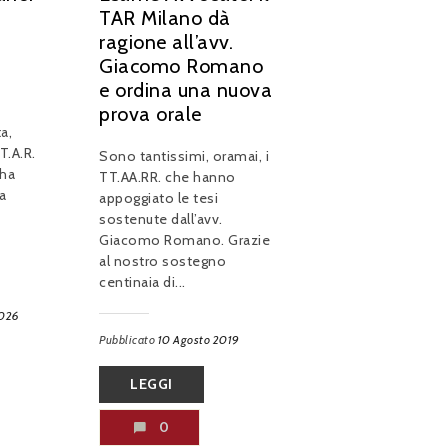
o
TAR Milano dà
ragione all’avv.
Giacomo Romano
e ordina una nuova
prova orale
a,
 T.A.R.
Sono tantissimi, oramai, i
 ha
TT.AA.RR. che hanno
a
appoggiato le tesi
sostenute dall’avv.
Giacomo Romano. Grazie
al nostro sostegno
centinaia di...
2026
Pubblicato
10 Agosto 2019
LEGGI
0