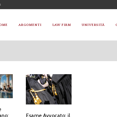
I
OME
ARGOMENTI
LAW FIRM
UNIVERSITÀ
e
ano:
Esame Avvocato: il