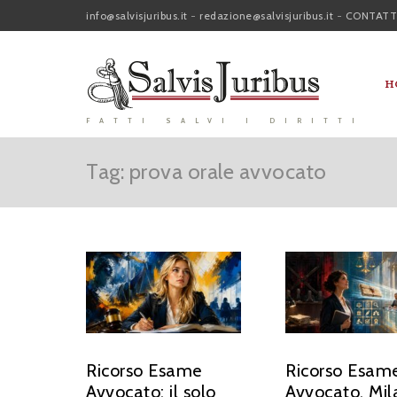
info@salvisjuribus.it
-
redazione@salvisjuribus.it
-
CONTATT
H
FATTI SALVI I DIRITTI
Tag: prova orale avvocato
Ricorso Esame
Ricorso Esam
Avvocato: il solo
Avvocato, Mil