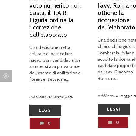
voto numerico non
l’avv. Roman
basta, il T.A.R.
ottiene la
Liguria ordina la
ricorrezione
ricorrezione
dell’elaborato
dell’elaborato
Una decisione nett
chiara, chirurgica. Il
Una decisione netta,
Lombardia, Milano
chiara e di particolare
accolto la domand
rilievo per i candidati non
cautelare proposta
ammessi alla prova orale
dall’avv. Giacomo
dell’esame di abilitazione
Romano...
forense, sessione...
Pubblicato
28 Maggio 
Pubblicato
20 Giugno 2026
LEGGI
LEGGI
0
0