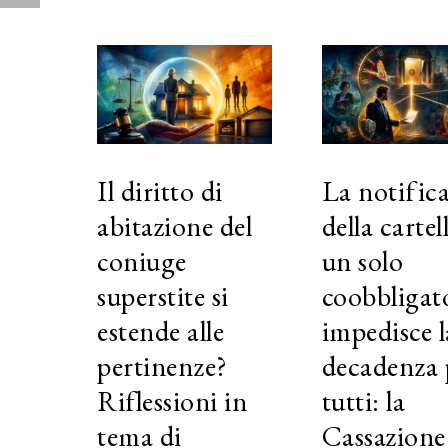
Il diritto di
La notific
abitazione del
della cartel
coniuge
un solo
superstite si
coobbligat
estende alle
impedisce l
pertinenze?
decadenza 
Riflessioni in
tutti: la
tema di
Cassazione