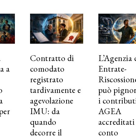
a
Contratto di
L’Agenzia d
la a
comodato
Entrate-
registrato
Riscossion
o
tardivamente e
può pigno
a
agevolazione
i contribut
per
IMU: da
AGEA
quando
accreditati
decorre il
conto