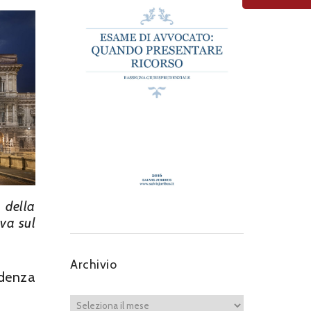
à della
va sul
Archivio
udenza