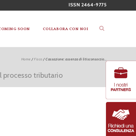
ISSN 2464-9775
COMING SOON
COLLABORA CON NOI
Home
/
Fisco
/
Cassazione: assenza di litisconsorzio...
l processo tributario