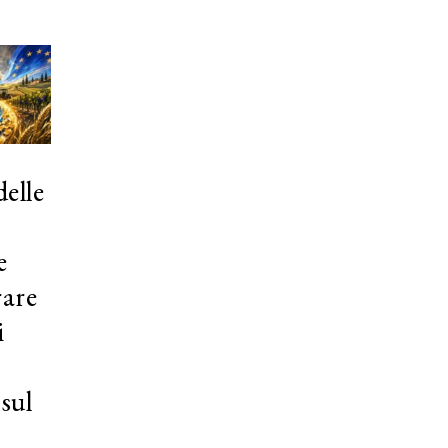
elle
e
rare
i
 sul