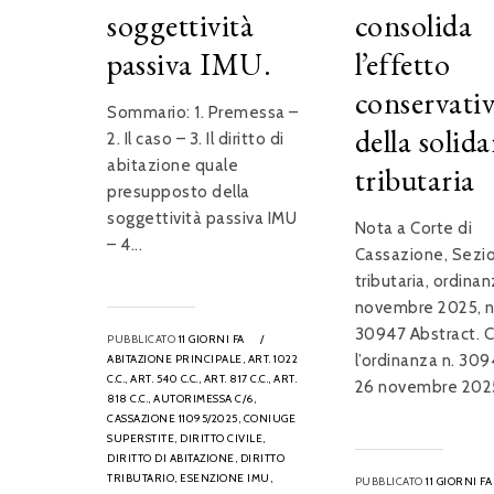
soggettività
consolida
passiva IMU.
l’effetto
conservati
Sommario: 1. Premessa –
della solida
2. Il caso – 3. Il diritto di
abitazione quale
tributaria
presupposto della
soggettività passiva IMU
Nota a Corte di
– 4...
Cassazione, Sezi
tributaria, ordina
novembre 2025, n
30947 Abstract. 
PUBBLICATO
11 GIORNI FA
/
l’ordinanza n. 309
ABITAZIONE PRINCIPALE,
ART. 1022
C.C.,
ART. 540 C.C.,
ART. 817 C.C.,
ART.
26 novembre 2025,
818 C.C.,
AUTORIMESSA C/6,
CASSAZIONE 11095/2025,
CONIUGE
SUPERSTITE,
DIRITTO CIVILE,
DIRITTO DI ABITAZIONE,
DIRITTO
TRIBUTARIO,
ESENZIONE IMU,
PUBBLICATO
11 GIORNI FA