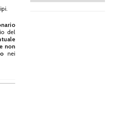
pi.
onario
io del
ntuale
e non
io
nei