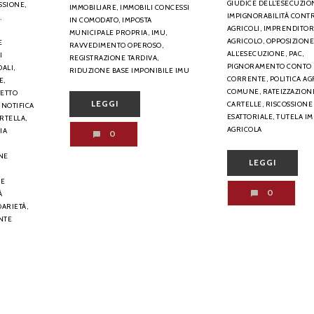
GIUDICE DELL’ESECUZIO
SSIONE,
IMMOBILIARE,
IMMOBILI CONCESSI
IMPIGNORABILITÀ CONT
.
IN COMODATO,
IMPOSTA
AGRICOLI,
IMPRENDITO
MUNICIPALE PROPRIA,
IMU,
AGRICOLO,
OPPOSIZION
E
RAVVEDIMENTO OPEROSO,
ALL’ESECUZIONE,
PAC,
I
REGISTRAZIONE TARDIVA,
PIGNORAMENTO CONTO
DALI,
RIDUZIONE BASE IMPONIBILE IMU
CORRENTE,
POLITICA AG
E,
COMUNE,
RATEIZZAZION
FETTO
LEGGI
CARTELLE,
RISCOSSIONE
NOTIFICA
ESATTORIALE,
TUTELA I
RTELLA,
AGRICOLA
IA
0
NE
LEGGI
NE
0
À
ARIETÀ,
NTE