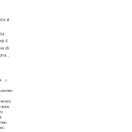
nto è
sta
é il
ia di
una...
A
/
MUNITARI
E
RRENTE
 AGEA,
TO
NE
TARI,
TI,