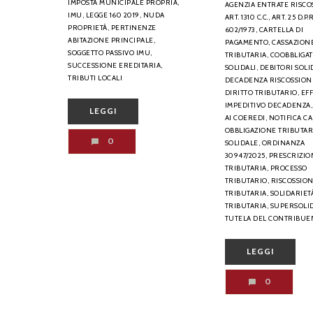
IMPOSTA MUNICIPALE PROPRIA,
AGENZIA ENTRATE RISCO
IMU,
LEGGE 160 2019,
NUDA
ART. 1310 C.C.,
ART. 25 D.P.R
PROPRIETÀ,
PERTINENZE
602/1973,
CARTELLA DI
ABITAZIONE PRINCIPALE,
PAGAMENTO,
CASSAZION
SOGGETTO PASSIVO IMU,
TRIBUTARIA,
COOBBLIGAT
SUCCESSIONE EREDITARIA,
SOLIDALI,
DEBITORI SOLI
TRIBUTI LOCALI
DECADENZA RISCOSSION
DIRITTO TRIBUTARIO,
EF
IMPEDITIVO DECADENZA,
LEGGI
AI COEREDI,
NOTIFICA CA
OBBLIGAZIONE TRIBUTAR
0
SOLIDALE,
ORDINANZA
30947/2025,
PRESCRIZIO
TRIBUTARIA,
PROCESSO
TRIBUTARIO,
RISCOSSIO
TRIBUTARIA,
SOLIDARIET
TRIBUTARIA,
SUPERSOLID
TUTELA DEL CONTRIBUE
LEGGI
0