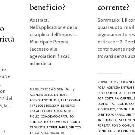
beneficio?
corrente?
Abstract.
Sommario: 1. Il co
vo
Nell’applicazione della
quasi vuoto, ma il
disciplina dell’Imposta
pignoramento re
rietà
Municipale Propria,
efficace – 2. Perch
l’accesso alle
contribuente risch
agevolazioni fiscali
trovarsi senza alc
richiede la...
one
nza 26
PUBBLICATO
25 GIORNI F
.
AGEA,
AGENZIA ENTRATE
PUBBLICATO
24 GIORNI FA
/
Con
RISCOSSIONE,
AIUTI CO
AGENZIA DELLE ENTRATE,
47 del
AGRICOLTURA,
CARTELL
AGEVOLAZIONI IMU,
ART. 1 COMMA
ESATTORIALI,
CONTO CO
 la...
747 LEGGE 160/2019,
BENEFICI
PIGNORATO,
CONTRIBUTI
FISCALI,
COMODATO GENITORE
DIRITTO AGRARIO,
DIRIT
FIGLIO,
COMODATO GRATUITO,
TRIBUTARIO,
ESECUZIO
CONTRATTO DI COMODATO,
CORTE
FORZATA,
FONDI COMUNI
DI GIUSTIZIA TRIBUTARIA,
DIRITTO
FONDI PUBBLICI VINCOLA
/
TRIBUTARIO,
FISCALITÀ