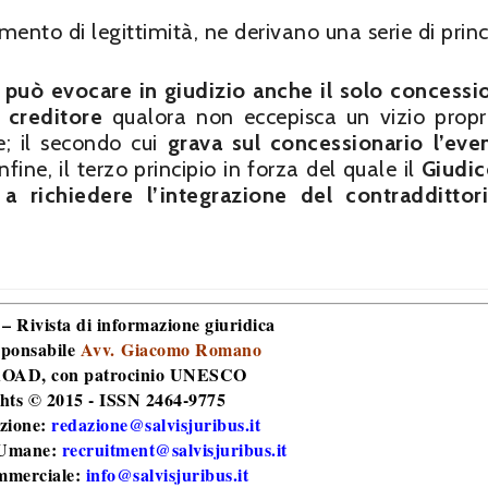
ento di legittimità, ne derivano una serie di princi
 può evocare in giudizio anche il solo concessi
 creditore
qualora non eccepisca un vizio propr
e; il secondo cui
grava sul concessionario l’eve
infine, il terzo principio in forza del quale il
Giudic
 a richiedere l’integrazione del contraddittor
 – Rivista di informazione giuridica
sponsabile
Avv. Giacomo Romano
 ROAD
, con patrocinio UNESCO
hts © 2015 - ISSN 2464-9775
zione:
redazione@salvisjuribus.it
 Umane:
recruitment@salvisjuribus.it
mmerciale:
info@salvisjuribus.it