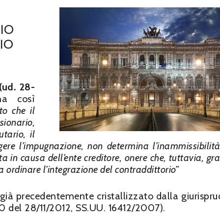
IO
IO
O
(ud. 28-
ha così
to che il
sionario,
tario, il
rigere l’impugnazione, non determina l’inammissibilit
n causa dell’ente creditore, onere che, tuttavia, gra
 ordinare l’integrazione del contraddittorio”
o già precedentemente cristallizzato dalla giurispr
220 del 28/11/2012, SS.UU. 16412/2007).