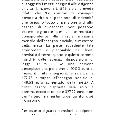
al soggetto i mezzi adeguati alle esigenze
di vita. Il nuovo art. 545 c.p.c. prevede
infatti che “Le somme da chiunque
dovute a titolo di pensione, di indennità
che tengono luogo di pensione o di altri
assegni di quiescenza, non possono
essere pignorate per un ammontare
corrispondente alla misura massima
mensile dell’assegno sociale, aumentato
della metà. La parte eccedente tale
ammontare è pignorabile nei limiti
previsti dal terzo, quarto e quinto comma
nonché dalle speciali disposizioni di
legge”. ESEMPIO: Se una persona
percepisce una pensione di 1000 euro al
mese, il limite impignorabile sarà pari a
672,78 euro(pari all’assegno sociale di
448,52 euro aumentato della metà). A
poter essere pignorata sarà solo la
somma eccedente, cioè 327,22 euro, non
per l’intero, ma nei limiti del quinto, cioè
65,44 euro.
Per quanto riguarda pensioni e stipendi