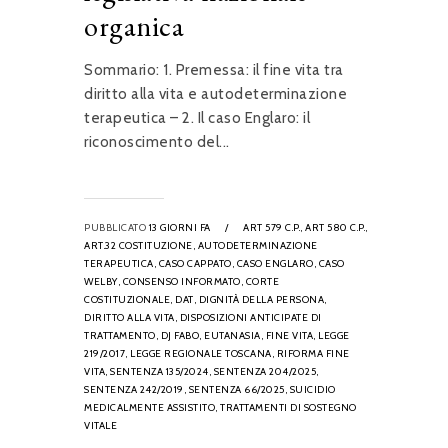
organica
Sommario: 1. Premessa: il fine vita tra
diritto alla vita e autodeterminazione
terapeutica – 2. Il caso Englaro: il
riconoscimento del...
PUBBLICATO
13 GIORNI FA
/
ART 579 C.P.,
ART 580 C.P.,
ART.32 COSTITUZIONE,
AUTODETERMINAZIONE
TERAPEUTICA,
CASO CAPPATO,
CASO ENGLARO,
CASO
WELBY,
CONSENSO INFORMATO,
CORTE
COSTITUZIONALE,
DAT,
DIGNITÀ DELLA PERSONA,
DIRITTO ALLA VITA,
DISPOSIZIONI ANTICIPATE DI
TRATTAMENTO,
DJ FABO,
EUTANASIA,
FINE VITA,
LEGGE
219/2017,
LEGGE REGIONALE TOSCANA,
RIFORMA FINE
VITA,
SENTENZA 135/2024,
SENTENZA 204/2025,
SENTENZA 242/2019,
SENTENZA 66/2025,
SUICIDIO
MEDICALMENTE ASSISTITO,
TRATTAMENTI DI SOSTEGNO
VITALE