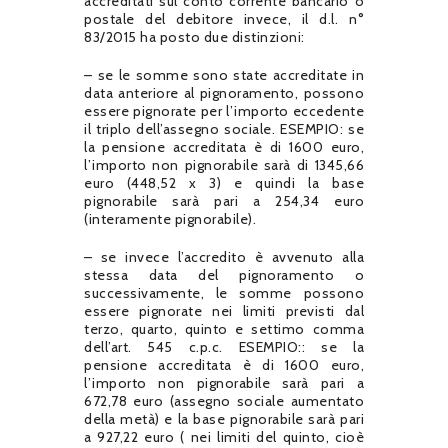
accreditati sul conto corrente bancario o
postale del debitore invece, il d.l. n°
83/2015 ha posto due distinzioni:
– se le somme sono state accreditate in
data anteriore al pignoramento, possono
essere pignorate per l’importo eccedente
il triplo dell’assegno sociale. ESEMPIO: se
la pensione accreditata è di 1600 euro,
l’importo non pignorabile sarà di 1345,66
euro (448,52 x 3) e quindi la base
pignorabile sarà pari a 254,34 euro
(interamente pignorabile).
– se invece l’accredito è avvenuto alla
stessa data del pignoramento o
successivamente, le somme possono
essere pignorate nei limiti previsti dal
terzo, quarto, quinto e settimo comma
dell’art. 545 c.p.c. ESEMPIO:: se la
pensione accreditata è di 1600 euro,
l’importo non pignorabile sarà pari a
672,78 euro (assegno sociale aumentato
della metà) e la base pignorabile sarà pari
a 927,22 euro ( nei limiti del quinto, cioè