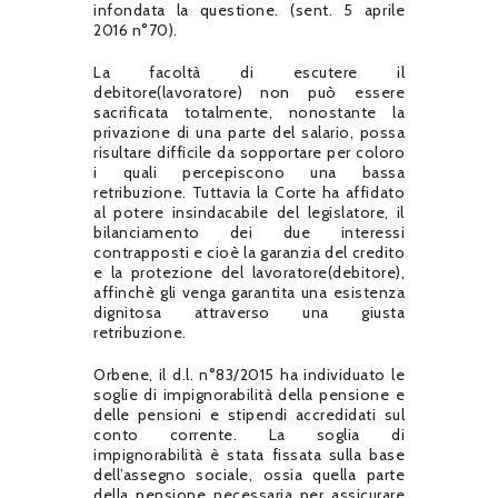
infondata la questione. (sent. 5 aprile
2016 n°70).
La facoltà di escutere il
debitore(lavoratore) non può essere
sacrificata totalmente, nonostante la
privazione di una parte del salario, possa
risultare difficile da sopportare per coloro
i quali percepiscono una bassa
retribuzione. Tuttavia la Corte ha affidato
al potere insindacabile del legislatore, il
bilanciamento dei due interessi
contrapposti e cioè la garanzia del credito
e la protezione del lavoratore(debitore),
affinchè gli venga garantita una esistenza
dignitosa attraverso una giusta
retribuzione.
Orbene, il d.l. n°83/2015 ha individuato le
soglie di impignorabilità della pensione e
delle pensioni e stipendi accredidati sul
conto corrente. La soglia di
impignorabilità è stata fissata sulla base
dell’assegno sociale, ossia quella parte
della pensione necessaria per assicurare