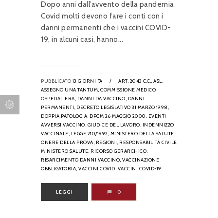
Dopo anni dall’avvento della pandemia
Covid molti devono fare i conti con i
danni permanenti che i vaccini COVID-
19, in alcuni casi, hanno...
PUBBLICATO
13 GIORNI FA
/
ART. 2043 C.C.,
ASL,
ASSEGNO UNA TANTUM,
COMMISSIONE MEDICO
OSPEDALIERA,
DANNI DA VACCINO,
DANNI
PERMANENTI,
DECRETO LEGISLATIVO 31 MARZO 1998,
DOPPIA PATOLOGIA,
DPCM 26 MAGGIO 2000,
EVENTI
AVVERSI VACCINO,
GIUDICE DEL LAVORO,
INDENNIZZO
VACCINALE,
LEGGE 210/1992,
MINISTERO DELLA SALUTE,
ONERE DELLA PROVA,
REGIONI,
RESPONSABILITÀ CIVILE
MINISTERO SALUTE,
RICORSO GERARCHICO,
RISARCIMENTO DANNI VACCINO,
VACCINAZIONE
OBBLIGATORIA,
VACCINI COVID,
VACCINI COVID-19
LEGGI
0