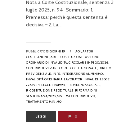
Nota a Corte Costituzionale, sentenza 3
luglio 2025, n. 94 Sommario: 1.
Premessa: perché questa sentenza è
decisiva – 2. La...
PUBBLICATO
13 GIORNI FA
/
AOI,
ART 38
COSTITUZIONE,
ART. 3 COSTITUZIONE,
ASSEGNO
ORDINARIO DI INVALIDITÀ,
CIRCOLARE INPS 20/2026,
CONTRIBUTIVI PURI,
CORTE COSTITUZIONALE,
DIRITTO
PREVIDENZIALE,
INPS,
INTEGRAZIONE AL MINIMO,
INVALIDITÀ ORDINARIA,
LAVORATORI INVALIDI,
LEGGE
222/1984,
LEGGE 335/1995,
PREVIDENZA SOCIALE,
RICOSTITUZIONE REDDITUALE,
RIFORMA DINI,
SENTENZA 94/2025,
SISTEMA CONTRIBUTIVO,
TRATTAMENTO MINIMO
LEGGI
0