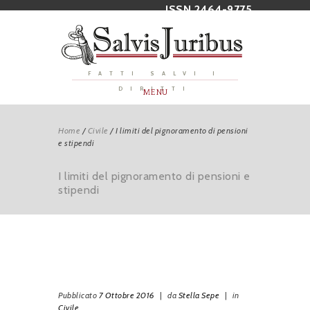
ISSN 2464-9775
FATTI SALVI I
DIRITTI
MENU
Home
/
Civile
/
I limiti del pignoramento di pensioni
e stipendi
I limiti del pignoramento di pensioni e
stipendi
Pubblicato
7 Ottobre 2016
|
da
Stella Sepe
|
in
Civile