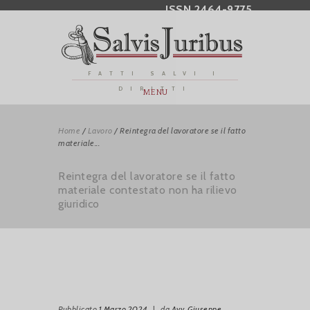
ISSN 2464-9775
FATTI SALVI I
DIRITTI
MENU
Home
/
Lavoro
/
Reintegra del lavoratore se il fatto
materiale...
Reintegra del lavoratore se il fatto
materiale contestato non ha rilievo
giuridico
Pubblicato
1 Marzo 2024
|
da
Avv. Giuseppe