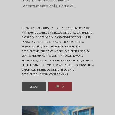
[ITA]: Il contributo analizza
l’orientamento della Corte di...
PUBBLICATO
11 GIORNI FA
/
ART 24 D LGS 165 2001,
ART. 2087 C.C.,
ART. 384 C.P.C.,
AZIONE DI ADEMPIMENTO,
CASSAZIONE 20796/2024,
CASSAZIONE SEZIONI UNITE
12310/2015,
CCNL DIRIGENZA MEDICA,
DANNO DA
SUPERLAVORO,
DEBITO ORARIO,
DIFFERENZE
RETRIBUTIVE,
DIRIGENTI MEDICI,
DIRIGENZA MEDICA,
ESATTO ADEMPIMENTO CONTRATTUALE,
LAVORO
ECCEDENTE,
LAVORO STRAORDINARIO MEDICI,
MUTATIO
LIBELLI,
PUBBLICO IMPIEGO SANITARIO,
RESPONSABILITÀ
DATORIALE,
RETRIBUZIONE DI RISULTATO,
RETRIBUZIONE OMNICOMPRENSIVA
LEGGI
0