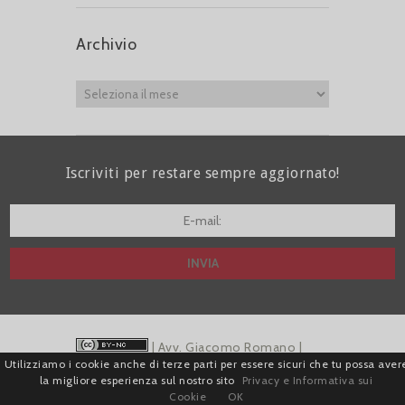
Archivio
Iscriviti per restare sempre aggiornato!
I agree terms and conditions.*
| Avv. Giacomo Romano |
Utilizziamo i cookie anche di terze parti per essere sicuri che tu possa aver
Piazza di Campitelli, 2 - 00186 Roma | P.I.
la migliore esperienza sul nostro sito
Privacy e Informativa sui
Cookie
OK