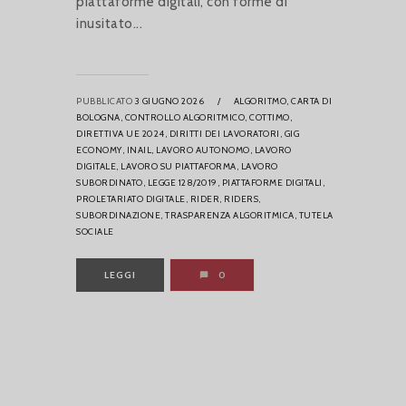
piattaforme digitali, con forme di
inusitato...
PUBBLICATO
3 GIUGNO 2026
/
ALGORITMO,
CARTA DI
BOLOGNA,
CONTROLLO ALGORITMICO,
COTTIMO,
DIRETTIVA UE 2024,
DIRITTI DEI LAVORATORI,
GIG
ECONOMY,
INAIL,
LAVORO AUTONOMO,
LAVORO
DIGITALE,
LAVORO SU PIATTAFORMA,
LAVORO
SUBORDINATO,
LEGGE 128/2019,
PIATTAFORME DIGITALI,
PROLETARIATO DIGITALE,
RIDER,
RIDERS,
SUBORDINAZIONE,
TRASPARENZA ALGORITMICA,
TUTELA
SOCIALE
LEGGI
0