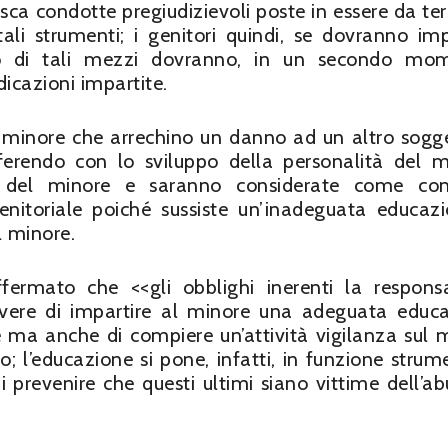
isca condotte pregiudizievoli poste in essere da ter
tali strumenti; i genitori quindi, se dovranno imp
zzo di tali mezzi dovranno, in un secondo mo
ndicazioni impartite.
del minore che arrechino un danno ad un altro sogg
erferendo con lo sviluppo della personalità del m
à del minore e saranno considerate come con
nitoriale poiché sussiste un’inadeguata educaz
l minore.
ermato che <<gli obblighi inerenti la responsa
overe di impartire al minore una adeguata educ
e ma anche di compiere un’attività vigilanza sul 
o; l’educazione si pone, infatti, in funzione strum
di prevenire che questi ultimi siano vittime dell’ab