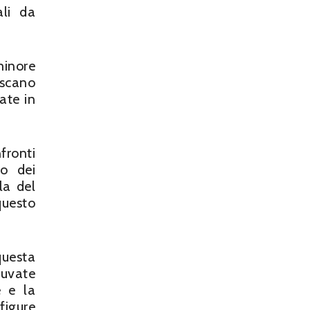
ali da
minore
iscano
ate in
fronti
to dei
la del
questo
questa
iuvate
e e la
figure