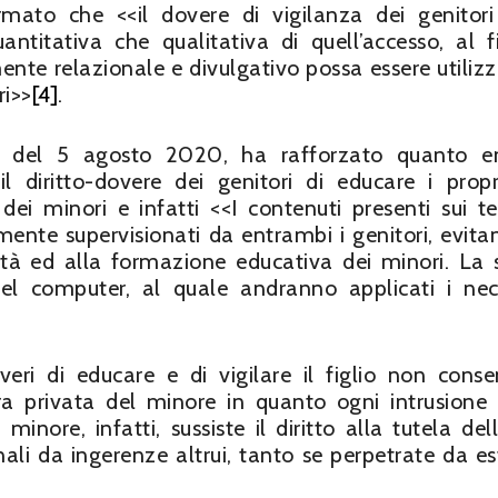
rmato che <<il dovere di vigilanza dei genitor
antitativa che qualitativa di quell’accesso, al f
nte relazionale e divulgativo possa essere utilizz
i>>
[4]
.
za del 5 agosto 2020, ha rafforzato quanto e
iritto-dovere dei genitori di educare i propri
dei minori e infatti <<I contenuti presenti sui te
mente supervisionati da entrambi i genitori, evita
età ed alla formazione educativa dei minori. La 
del computer, al quale andranno applicati i nec
eri di educare e di vigilare il figlio non cons
fera privata del minore in quanto ogni intrusione
minore, infatti, sussiste il diritto alla tutela del
nali da ingerenze altrui, tanto se perpetrate da es