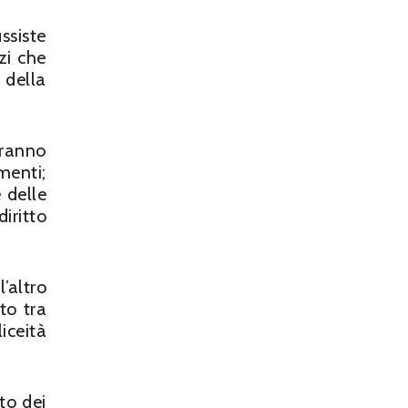
ssiste
zi che
 della
vranno
menti;
 delle
iritto
’altro
to tra
iceità
to dei