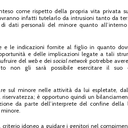
 inteso come rispetto della propria vita privata su
ovranno infatti tutelarlo da intrusioni tanto da ter
i dati personali del minore quanto all’interno
le e le indicazioni fornite al figlio in quanto do
pportunità e delle implicazioni legate a tali stru
sufruire del
web
e dei
social network
potrebbe avere
to non gli sarà possibile esercitare il suo d
e sul minore nelle attività da lui espletate, dall
lla riservatezza; è opportuno quindi un bilanciamen
one da parte dell’interprete del confine della l
l minore.
l criterio idoneo a guidare i genitori nel compimen