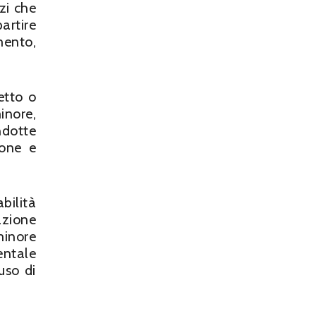
zi che
artire
mento,
etto o
inore,
dotte
ione e
bilità
azione
minore
entale
uso di