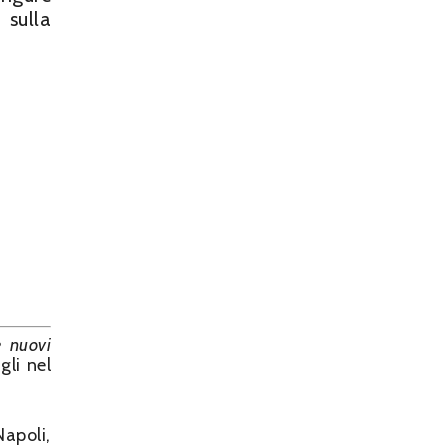
 sulla
e nuovi
gli nel
Napoli,