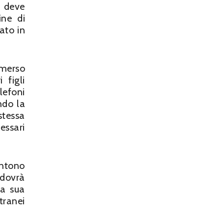
i deve
ine di
ato in
merso
 figli
lefoni
ndo la
stessa
essari
entono
 dovrà
la sua
tranei