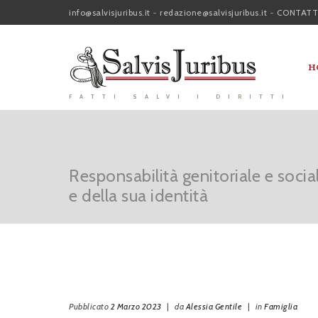
info@salvisjuribus.it
-
redazione@salvisjuribus.it
-
CONTATT
H
FATTI SALVI I DIRITTI
Responsabilità genitoriale e socia
e della sua identità
Pubblicato
2 Marzo 2023
|
da
Alessia Gentile
|
in
Famiglia