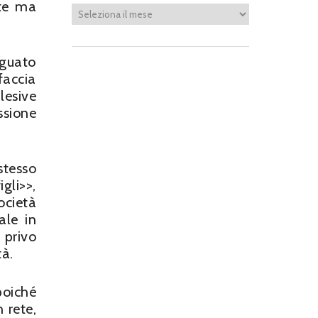
ite ma
eguato
faccia
lesive
essione
stesso
gli>>,
ocietà
ale in
 privo
tà.
poiché
 rete,