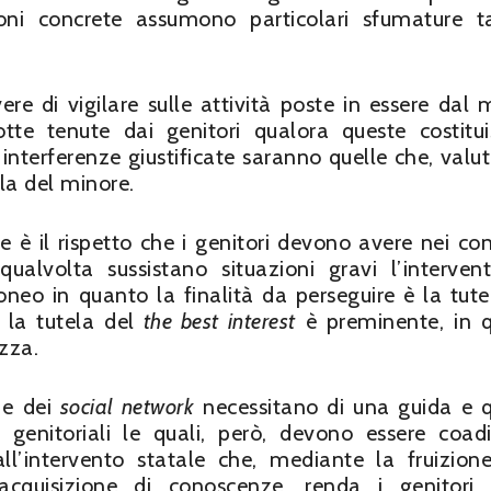
ioni concrete assumono particolari sfumature t
e di vigilare sulle attività poste in essere dal 
tte tenute dai genitori qualora queste costitu
e interferenze giustificate saranno quelle che, valut
la del minore.
 è il rispetto che i genitori devono avere nei con
qualvolta sussistano situazioni gravi l’interven
doneo in quanto la finalità da perseguire è la tute
la tutela del
the best interest
è preminente, in 
ezza.
e e dei
social network
necessitano di una guida e 
 genitoriali le quali, però, devono essere coad
l’intervento statale che, mediante la fruizion
l’acquisizione di conoscenze, renda i genitori 