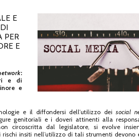
LE E
DI
A PER
ORE E
network
:
ri e di
minore e
ologie e il diffondersi dell’utilizzo dei
social n
igure genitoriali e i doveri attinenti alla responsa
 circoscritta dal legislatore, si evolve insi
ischi insiti nell’utilizzo di tali strumenti devono 