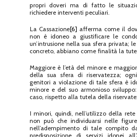
propri doveri ma di fatto le situaz
richiedere interventi peculiari.
La Cassazione
[6]
afferma come il dover
non è idoneo a giustificare le condo
un’intrusione nella sua sfera privata; l
concreto, abbiano come finalità la tute
Maggiore è l’età del minore e maggiore
della sua sfera di riservatezza; ogni
genitori a violazione di tale sfera è i
minore e del suo armonioso sviluppo: 
caso, rispetto alla tutela della riservat
I minori, quindi, nell’utilizzo della ret
non può che individuarsi nelle figure
nell’adempimento di tale compito dal
predisposizione di servizi idonei al