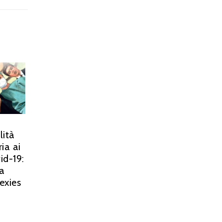
lità
ia ai
id-19:
a
sexies