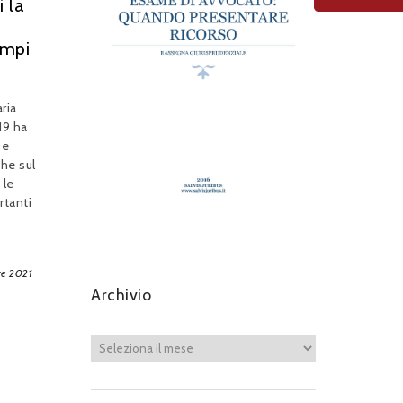
i la
empi
ria
19 ha
se
he sul
 le
rtanti
re 2021
Archivio