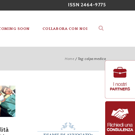
ISSN 2464-9775
COMING SOON
COLLABORA CON NOI
Home
/
Tag: colpa medica
lità