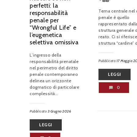
perfetti: la
Tema centrale nel d
responsabilità
penale è quello
penale per
rappresentato dall
“Wrongful Life” e
struttura generale 
l’eugenetica
reato. Ci si riferisce
selettiva omissiva
struttura “cardine” d
L’ingresso della
Pubblicato
17 Maggio 2
responsabilità prenatale
nel perimetro del diritto
penale contemporaneo
LEGGI
delinea un orizzonte
dogmatico di particolare
0
complessità...
Pubblicato
3 Giugno 2026
LEGGI