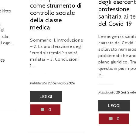
degli esercent
come strumento di
professione
iritto
controllo sociale
sanitaria ai t
della classe
del Covid-19
a
medica
del
L’emergenza sanita
 alla
Sommario: 1. Introduzione
causata dal Covid-
i ogni...
– 2. La proliferazione degli
sollevato numero
“errori sistemici”: sanità
problematiche anc
malata? – 3. Conclusioni
026
piano giuridico. Tra
1...
questioni più impo
e...
Pubblicato
23 Gennaio 2026
Pubblicato
29 Settemb
LEGGI
LEGGI
0
0