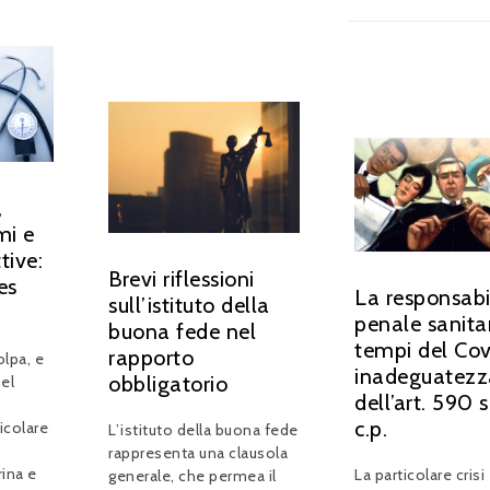
,
mi e
tive:
Brevi riflessioni
es
La responsabi
sull’istituto della
penale sanitar
buona fede nel
tempi del Cov
rapporto
olpa, e
inadeguatezz
obbligatorio
el
dell’art. 590 
c.p.
icolare
L’istituto della buona fede
rappresenta una clausola
rina e
La particolare crisi
generale, che permea il