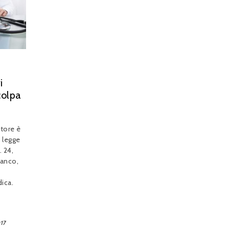
i
colpa
atore è
a legge
. 24,
ianco,
ica.
017