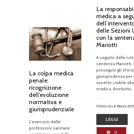
La responsabi
medica a segu
dell’intervent
delle Sezioni 
con la senten
Mariotti
A seguito della not
sentenza Mariotti,
proseguiti gli sforzi
La colpa medica
giurisprudenza per 
penale:
assetto stabile all
ricognizione
medica. Anzitutto..
dell’evoluzione
normativa e
Pubblicato
6 Marzo 201
giurisprudenziale
LEGGI
L’esercizio delle
professioni sanitarie
0