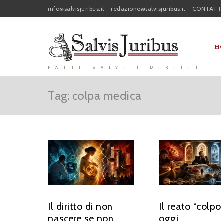
info@salvisjuribus.it
-
redazione@salvisjuribus.it
-
CONTATT
H
FATTI SALVI I DIRITTI
Tag: colpa medica
Il diritto di non
Il reato “colpo
nascere se non
oggi