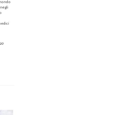
 mondo
negli
o
edici
020