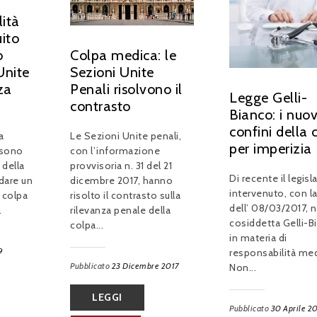
lità
ito
Colpa medica: le
o
Sezioni Unite
Unite
Penali risolvono il
za
Legge Gelli-
contrasto
Bianco: i nuov
confini della 
Le Sezioni Unite penali,
a
per imperizia
con l’informazione
 sono
provvisoria n. 31 del 21
 della
Di recente il legisl
dicembre 2017, hanno
dare un
intervenuto, con l
risolto il contrasto sulla
a colpa
dell’ 08/03/2017, n
rilevanza penale della
.
cosiddetta Gelli-B
colpa...
in materia di
9
responsabilità med
Pubblicato
23 Dicembre 2017
Non...
LEGGI
Pubblicato
30 Aprile 2