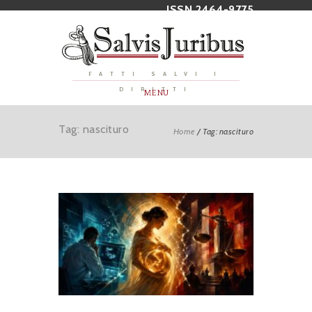
ISSN 2464-9775
FATTI SALVI I
DIRITTI
MENU
Tag: nascituro
Home
/
Tag: nascituro