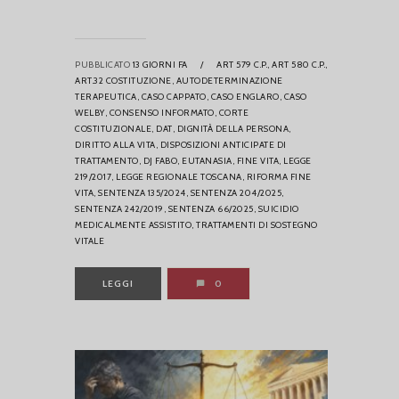
PUBBLICATO
13 GIORNI FA
/
ART 579 C.P.,
ART 580 C.P.,
ART.32 COSTITUZIONE,
AUTODETERMINAZIONE
TERAPEUTICA,
CASO CAPPATO,
CASO ENGLARO,
CASO
WELBY,
CONSENSO INFORMATO,
CORTE
COSTITUZIONALE,
DAT,
DIGNITÀ DELLA PERSONA,
DIRITTO ALLA VITA,
DISPOSIZIONI ANTICIPATE DI
TRATTAMENTO,
DJ FABO,
EUTANASIA,
FINE VITA,
LEGGE
219/2017,
LEGGE REGIONALE TOSCANA,
RIFORMA FINE
VITA,
SENTENZA 135/2024,
SENTENZA 204/2025,
SENTENZA 242/2019,
SENTENZA 66/2025,
SUICIDIO
MEDICALMENTE ASSISTITO,
TRATTAMENTI DI SOSTEGNO
VITALE
LEGGI
0