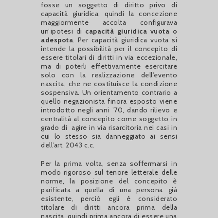
fosse un soggetto di diritto privo di
capacità giuridica, quindi la concezione
maggiormente accolta configurava
un’ipotesi di
capacità giuridica vuota o
adespota
. Per capacità giuridica vuota si
intende la possibilità per il concepito di
essere titolari di diritti in via eccezionale,
ma di poterli effettivamente esercitare
solo con la realizzazione dell’evento
nascita, che ne costituisce la condizione
sospensiva. Un orientamento contrario a
quello negazionista finora esposto viene
introdotto negli anni ’70, dando rilievo e
centralità al concepito come soggetto in
grado di agire in via risarcitoria nei casi in
cui lo stesso sia danneggiato ai sensi
dell’art. 2043 c.c.
Per la prima volta, senza soffermarsi in
modo rigoroso sul tenore letterale delle
norme, la posizione del concepito è
parificata a quella di una persona già
esistente, perciò egli è considerato
titolare di diritti ancora prima della
nascita, quindi prima ancora di essere una