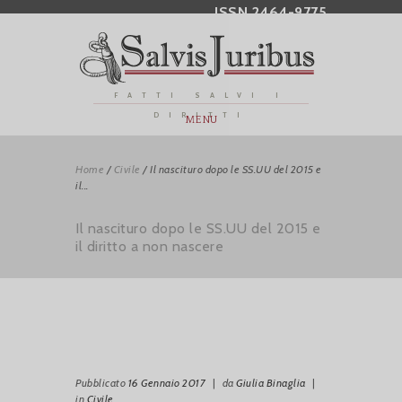
ISSN 2464-9775
FATTI SALVI I
DIRITTI
MENU
Home
/
Civile
/
Il nascituro dopo le SS.UU del 2015 e
il...
Il nascituro dopo le SS.UU del 2015 e
il diritto a non nascere
Pubblicato
16 Gennaio 2017
|
da
Giulia Binaglia
|
in
Civile