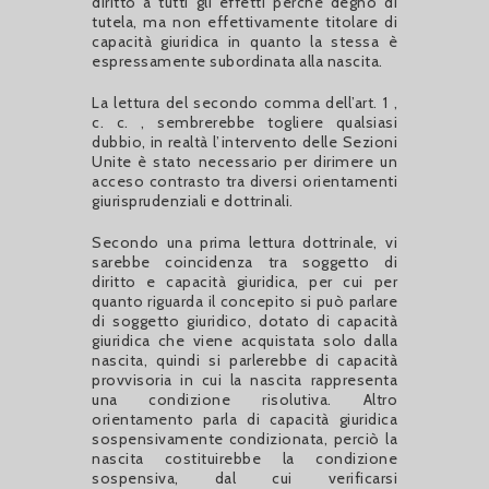
diritto a tutti gli effetti perché degno di
tutela, ma non effettivamente titolare di
capacità giuridica in quanto la stessa è
espressamente subordinata alla nascita.
La lettura del secondo comma dell’art. 1 ,
c. c. , sembrerebbe togliere qualsiasi
dubbio, in realtà l’intervento delle Sezioni
Unite è stato necessario per dirimere un
acceso contrasto tra diversi orientamenti
giurisprudenziali e dottrinali.
Secondo una prima lettura dottrinale, vi
sarebbe coincidenza tra soggetto di
diritto e capacità giuridica, per cui per
quanto riguarda il concepito si può parlare
di soggetto giuridico, dotato di capacità
giuridica che viene acquistata solo dalla
nascita, quindi si parlerebbe di capacità
provvisoria in cui la nascita rappresenta
una condizione risolutiva. Altro
orientamento parla di capacità giuridica
sospensivamente condizionata, perciò la
nascita costituirebbe la condizione
sospensiva, dal cui verificarsi