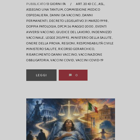
PUBBLICATO
13 GIORNI FA
/
ART. 2043 C.C.,
ASL,
ASSEGNO UNA TANTUM,
COMMISSIONE MEDICO
OSPEDALIERA,
DANNI DA VACCINO,
DANNI
PERMANENTI,
DECRETO LEGISLATIVO 31 MARZO 1998,
DOPPIA PATOLOGIA,
DPCM 26 MAGGIO 2000,
EVENTI
AVVERSI VACCINO,
GIUDICE DEL LAVORO,
INDENNIZZO
VACCINALE,
LEGGE 210/1992,
MINISTERO DELLA SALUTE,
ONERE DELLA PROVA,
REGIONI,
RESPONSABILITÀ CIVILE
MINISTERO SALUTE,
RICORSO GERARCHICO,
RISARCIMENTO DANNI VACCINO,
VACCINAZIONE
OBBLIGATORIA,
VACCINI COVID,
VACCINI COVID-19
LEGGI
0