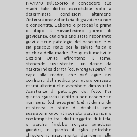
194/1978 sull’aborto a concedere alle
madri tale diritto esercitabile solo a
determinate condizioni, altrimenti
l’interruzione volontaria di gravidanza non
è consentita. L’aborto è praticabile prima
o dopo il novantesimo giorno di
gravidanza, qualora siano state riscontrate
gravi e serie patologie del nascituro e vi
sia pericolo reale per la salute fisica e
psichica della madre. Per questi motivi le
Sezioni Unite affrontano il tema,
ritenendo sussistente un danno da
nascita indesiderata (cd.
wrongful birth
) in
capo alla madre, che può agire nei
confronti del medico per avere omesso
esami ulteriori che avrebbero dimostrato
l’esistenza di patologie del feto. Per
quanto riguarda il diritto a non nascere se
non sano (cd.
wrongful life
), il danno da
esistenza in stato di disabilità non
sussiste in capo al neonato perché non è
contemplato tra i diritti oggetto di tutela,
e perché farebbe sorgere paradossi
giuridici, in quanto il figlio potrebbe
chiedere il risarcimento dei danni alla