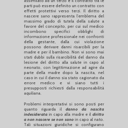
assimilato ad un terzo e il contratto tra le
parti può essere definito un contratto con
effetti protettivi verso terzi. Il diritto a
nascere sano rappresenta l’emblema del
massimo grado di tutela della salute a
favore del concepito, per cui sul medico
incombono specifici obblighi di
informazione professionale nei confronti
della gestante, dalla cui violazione
possono derivare danni risarcibili per la
madre e per il bambino. Non vi sono mai
stati dubbi sulla risarcibilità del danno da
lesione del diritto alla salute in capo al
neonato, con legittimazione ad agire da
parte della madre dopo la nascita, nel
caso in cui il danno sia stato cagionato da
errore medico e vi siano tutti i
presupposti richiesti dalla responsabilità
aquiliana.
Problemi interpretativi si sono posti per
quanto riguarda il
danno da nascita
indesiderata
in capo alla madre e il
diritto
a non nascere se non sano
in capo al nato.
Tali situazioni giuridiche si configurano