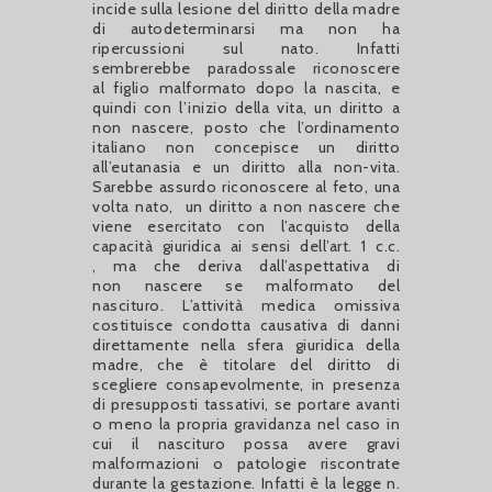
incide sulla lesione del diritto della madre
di autodeterminarsi ma non ha
ripercussioni sul nato. Infatti
sembrerebbe paradossale riconoscere
al figlio malformato dopo la nascita, e
quindi con l’inizio della vita, un diritto a
non nascere, posto che l’ordinamento
italiano non concepisce un diritto
all’eutanasia e un diritto alla non-vita.
Sarebbe assurdo riconoscere al feto, una
volta nato, un diritto a non nascere che
viene esercitato con l’acquisto della
capacità giuridica ai sensi dell’art. 1 c.c.
, ma che deriva dall’aspettativa di
non nascere se malformato del
nascituro. L’attività medica omissiva
costituisce condotta causativa di danni
direttamente nella sfera giuridica della
madre, che è titolare del diritto di
scegliere consapevolmente, in presenza
di presupposti tassativi, se portare avanti
o meno la propria gravidanza nel caso in
cui il nascituro possa avere gravi
malformazioni o patologie riscontrate
durante la gestazione. Infatti è la legge n.