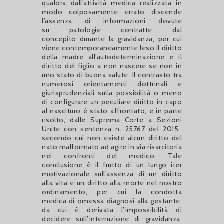
qualora dall’attività medica realizzata in
modo colposamente errato discende
l’assenza di informazioni dovute
su patologie contratte dal
concepito durante la gravidanza, per cui
viene contemporaneamente leso il diritto
della madre all’autodeterminazione e il
diritto del figlio a non nascere se non in
uno stato di buona salute. Il contrasto tra
numerosi orientamenti dottrinali e
giurisprudenziali sulla possibilità o meno
di configurare un peculiare diritto in capo
al nascituro è stato affrontato, e in parte
risolto, dalle Suprema Corte a Sezioni
Unite con sentenza n. 25767 del 2015,
secondo cui non esiste alcun diritto del
nato malformato ad agire in via risarcitoria
nei confronti del medico. Tale
conclusione è il frutto di un lungo iter
motivazionale sull’assenza di un diritto
alla vita e un diritto alla morte nel nostro
ordinamento, per cui la condotta
medica di omessa diagnosi alla gestante,
da cui è derivata l’impossibilità di
decidere sull’interruzione di gravidanza,