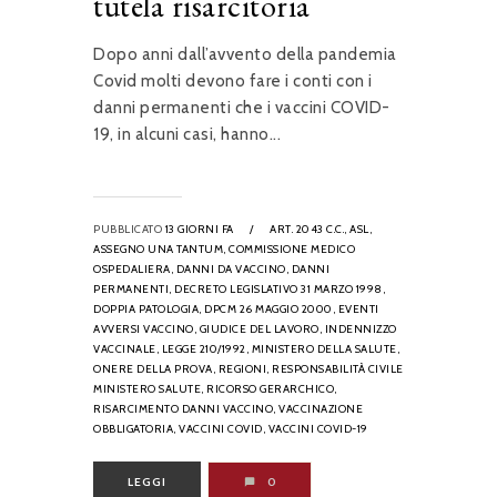
tutela risarcitoria
Dopo anni dall’avvento della pandemia
Covid molti devono fare i conti con i
danni permanenti che i vaccini COVID-
19, in alcuni casi, hanno...
PUBBLICATO
13 GIORNI FA
/
ART. 2043 C.C.,
ASL,
ASSEGNO UNA TANTUM,
COMMISSIONE MEDICO
OSPEDALIERA,
DANNI DA VACCINO,
DANNI
PERMANENTI,
DECRETO LEGISLATIVO 31 MARZO 1998,
DOPPIA PATOLOGIA,
DPCM 26 MAGGIO 2000,
EVENTI
AVVERSI VACCINO,
GIUDICE DEL LAVORO,
INDENNIZZO
VACCINALE,
LEGGE 210/1992,
MINISTERO DELLA SALUTE,
ONERE DELLA PROVA,
REGIONI,
RESPONSABILITÀ CIVILE
MINISTERO SALUTE,
RICORSO GERARCHICO,
RISARCIMENTO DANNI VACCINO,
VACCINAZIONE
OBBLIGATORIA,
VACCINI COVID,
VACCINI COVID-19
LEGGI
0