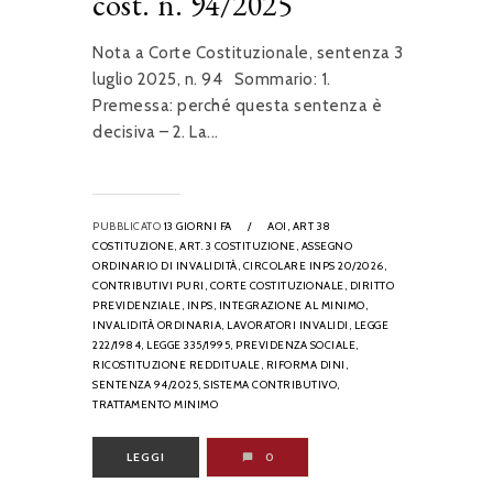
cost. n. 94/2025
Nota a Corte Costituzionale, sentenza 3
luglio 2025, n. 94 Sommario: 1.
Premessa: perché questa sentenza è
decisiva – 2. La...
PUBBLICATO
13 GIORNI FA
/
AOI,
ART 38
COSTITUZIONE,
ART. 3 COSTITUZIONE,
ASSEGNO
ORDINARIO DI INVALIDITÀ,
CIRCOLARE INPS 20/2026,
CONTRIBUTIVI PURI,
CORTE COSTITUZIONALE,
DIRITTO
PREVIDENZIALE,
INPS,
INTEGRAZIONE AL MINIMO,
INVALIDITÀ ORDINARIA,
LAVORATORI INVALIDI,
LEGGE
222/1984,
LEGGE 335/1995,
PREVIDENZA SOCIALE,
RICOSTITUZIONE REDDITUALE,
RIFORMA DINI,
SENTENZA 94/2025,
SISTEMA CONTRIBUTIVO,
TRATTAMENTO MINIMO
LEGGI
0