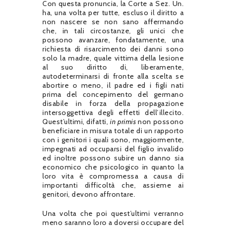
Con questa pronuncia, la Corte a Sez. Un.
ha, una volta per tutte, escluso il diritto a
non nascere se non sano affermando
che, in tali circostanze, gli unici che
possono avanzare, fondatamente, una
richiesta di risarcimento dei danni sono
solo la madre, quale vittima della lesione
al suo diritto di, liberamente,
autodeterminarsi di fronte alla scelta se
abortire o meno, il padre ed i figli nati
prima del concepimento del germano
disabile in forza della propagazione
intersoggettiva degli effetti dell’illecito.
Quest’ultimi, difatti,
in primis
non possono
beneficiare in misura totale di un rapporto
con i genitori i quali sono, maggiormente,
impegnati ad occuparsi del figlio invalido
ed inoltre possono subire un danno sia
economico che psicologico in quanto la
loro vita è compromessa a causa di
importanti difficoltà che, assieme ai
genitori, devono affrontare.
Una volta che poi quest’ultimi verranno
meno saranno loro a doversi occupare del