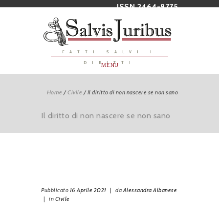
ISSN 2464-9775
FATTI SALVI I
DIRITTI
MENU
Home
/
Civile
/
Il diritto di non nascere se non sano
Il diritto di non nascere se non sano
Pubblicato
16 Aprile 2021
|
da
Alessandra Albanese
|
in
Civile