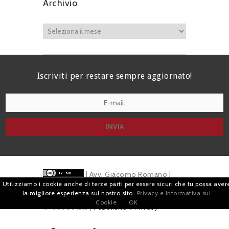
Archivio
Iscriviti per restare sempre aggiornato!
I agree terms and conditions.*
| Avv. Giacomo Romano |
Utilizziamo i cookie anche di terze parti per essere sicuri che tu possa aver
Piazza di Campitelli, 2 - 00186 Roma | P.I.
la migliore esperienza sul nostro sito
Privacy e Informativa sui
Cookie
OK
07880501213 |
Pubblicità
e
Privacy