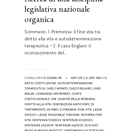
legislativa nazionale
organica
Sommario: 1. Premessa: il fine vita tra
diritto alla vita e autodeterminazione
terapeutica – 2. Il caso Englaro: il
riconoscimento del...
PUBBLICATO
13 GIORNI FA
/
ART 579 C.P.,
ART 580 C.P.,
ART.32 COSTITUZIONE,
AUTODETERMINAZIONE
TERAPEUTICA,
CASO CAPPATO,
CASO ENGLARO,
CASO
WELBY,
CONSENSO INFORMATO,
CORTE
COSTITUZIONALE,
DAT,
DIGNITÀ DELLA PERSONA,
DIRITTO ALLA VITA,
DISPOSIZIONI ANTICIPATE DI
TRATTAMENTO,
DJ FABO,
EUTANASIA,
FINE VITA,
LEGGE
219/2017,
LEGGE REGIONALE TOSCANA,
RIFORMA FINE
VITA,
SENTENZA 135/2024,
SENTENZA 204/2025,
SENTENZA 242/2019,
SENTENZA 66/2025,
SUICIDIO
MEDICALMENTE ASSISTITO,
TRATTAMENTI DI SOSTEGNO