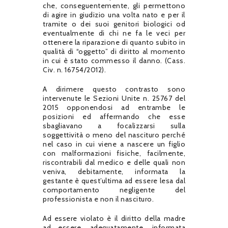
che, conseguentemente, gli permettono
di agire in giudizio una volta nato e per il
tramite o dei suoi genitori biologici od
eventualmente di chi ne fa le veci per
ottenere la riparazione di quanto subito in
qualità di “oggetto” di diritto al momento
in cui è stato commesso il danno. (Cass.
Civ. n. 16754/2012).
A dirimere questo contrasto sono
intervenute le Sezioni Unite n. 25767 del
2015 opponendosi ad entrambe le
posizioni ed affermando che esse
sbagliavano a focalizzarsi sulla
soggettività o meno del nascituro perché
nel caso in cui viene a nascere un figlio
con malformazioni fisiche, facilmente,
riscontrabili dal medico e delle quali non
veniva, debitamente, informata la
gestante è quest’ultima ad essere lesa dal
comportamento negligente del
professionista e non il nascituro.
Ad essere violato è il diritto della madre
ad essere, adeguatamente, informata