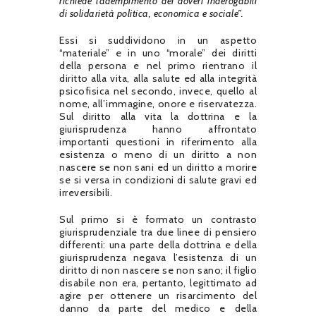
richiede l’adempimento dei doveri inderogabili
di solidarietà politica, economica e sociale”.
Essi si suddividono in un aspetto
“materiale” e in uno “morale” dei diritti
della persona e nel primo rientrano il
diritto alla vita, alla salute ed alla integrità
psicofisica nel secondo, invece, quello al
nome, all’immagine, onore e riservatezza.
Sul diritto alla vita la dottrina e la
giurisprudenza hanno affrontato
importanti questioni in riferimento alla
esistenza o meno di un diritto a non
nascere se non sani ed un diritto a morire
se si versa in condizioni di salute gravi ed
irreversibili.
Sul primo si è formato un contrasto
giurisprudenziale tra due linee di pensiero
differenti: una parte della dottrina e della
giurisprudenza negava l’esistenza di un
diritto di non nascere se non sano; il figlio
disabile non era, pertanto, legittimato ad
agire per ottenere un risarcimento del
danno da parte del medico e della