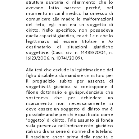
struttura sanitaria di riferimento che lo
avevano fatto nascere perché, nel
momento in cui il medico ha omesso di
comunicare alla madre le malformazioni
del feto, egli non era un soggetto di
diritto. Nello specifico, non possedeva
quella capacità giuridica, ex art. 1 c.c. che lo
legittimava ad essere titolare e /o
destinatario di situazioni giuridiche
soggettive. (Cass. civ. n. 14488/2004, n.
16123/2006, n. 10741/2009).
Alla tesi che esclude la legittimazione del
figlio disabile a domandare un ristoro per
il pregiudizio subito per assenza di
soggettività giuridica si contrappone il
filone dottrinario e giurisprudenziale che
sosteneva che per richiedere un
risarcimento non necessariamente si
deve essere un soggetto di diritto ma è
possibile anche per chi è qualificato come
“oggetto” di diritto. Tale assunto si fonda
sulla presenza nell’ordinamento giuridico
italiano di una serie di norme che tutelano
il nascituro ancor prima della nascita e