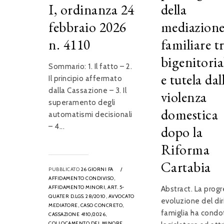
I, ordinanza 24
della
febbraio 2026
mediazion
n. 4110
familiare t
bigenitoria
Sommario: 1. Il fatto – 2.
e tutela dal
Il principio affermato
dalla Cassazione – 3. Il
violenza
superamento degli
domestica
automatismi decisionali
– 4...
dopo la
Riforma
Cartabia
PUBBLICATO
26 GIORNI FA
/
AFFIDAMENTO CONDIVISO,
AFFIDAMENTO MINORI,
ART. 5-
Abstract. La progr
QUATER D.LGS. 28/2010,
AVVOCATO
evoluzione del dir
MEDIATORE,
CASO CONCRETO,
famiglia ha condot
CASSAZIONE 4110/2026,
COLLOCAMENTO DEL MINORE,