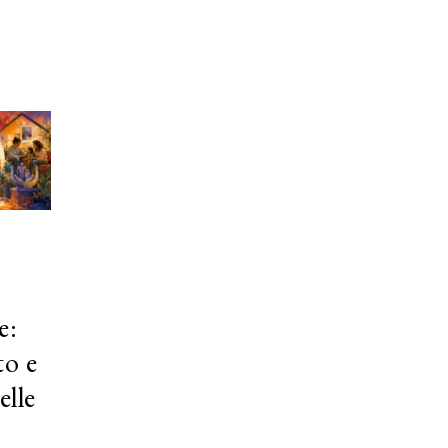
e:
to e
elle