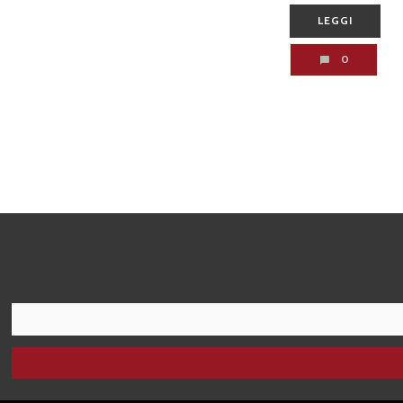
LEGGI
0
I agree terms and conditions.*