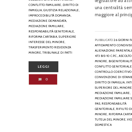
legislatore ad attr
CONFLITTO FAMILIARE,
DIRITTO DI
una centralità se
FAMIGLIA,
GIUSTIZIA RELAZIONALE,
maggiore al princip
IMPROCEDIBILITÀ DOMANDA,
MEDIAZIONE DEMANDATA,
MEDIAZIONE FAMILIARE,
RESPONSABILITÀ GENITORIALE,
RIFORMA CARTABIA,
SUPERIORE
PUBBLICATO
26 GIORNI F
INTERESSE DEL MINORE,
AFFIDAMENTO CONDIVIS
TRASFERIMENTO RESIDENZA
ALIENAZIONE PARENTALE
MINORE,
TRIBUNALE DI PATTI
473 BIS-10 C.P.C.,
ASCOLTO
MINORE,
BIGENITORIALIT
LEGGI
CONFLITTO GENITORIALE
CONTROLLO COERCITIVO
CONVENZIONE DI ISTANB
0
DIRITTO DI FAMIGLIA,
INT
SUPERIORE DEL MINORE
MEDIAZIONE FAMILIARE,
MEDIAZIONE FAMILIARE 
PAS,
RESPONSABILITÀ
GENITORIALE,
RIFIUTO D
MINORE,
RIFORMA CARTA
TUTELA DEL MINORE,
VI
DOMESTICA