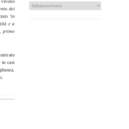
e vivono
ento dei
tato ‘in
tità e a
7, primo
municato
 in casi
glianza,
o.