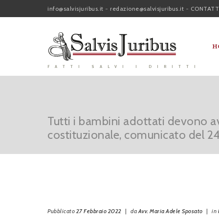
info@salvisjuribus.it
-
redazione@salvisjuribus.it
-
CONTATT
H
FATTI SALVI I DIRITTI
Tutti i bambini adottati devono a
costituzionale, comunicato del 2
Pubblicato
27 Febbraio 2022
|
da
Avv. Maria Adele Sposato
|
in