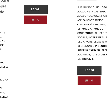
ibuire
mpre
PUBBLICATO
5 LUGLIO 2
LEGGI
io...
ADOZIONE IN CASI SPECI
ADOZIONE OMOGENITOR
0
AFFIDAMENTO MINORI,
CONTINUITÀ AFFETTIVA,
DI FAMIGLIA,
FAMIGLIE
A
/
OMOGENITORIALI,
GENI
O,
SOCIALE,
INTERESSE SU
,
ART.
DEL MINORE,
LEGGE 184/
 DEL
RESPONSABILITÀ GENITO
À,
RIFORMA CARTABIA,
STE
,
ADOPTION,
TUTELA DEI 
,
UNIONI CIVILI
UL,
ERESSE
LEGGI
,
SICURA,
0
EL
BIA,
OLENZA