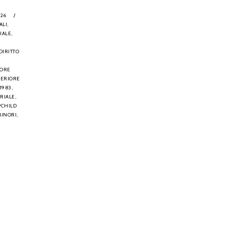
026
/
ALI,
IALE,
DIRITTO
TORE
PERIORE
1983,
RIALE,
PCHILD
MINORI,