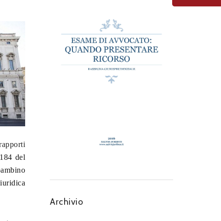
rapporti
 184 del
bambino
iuridica
Archivio