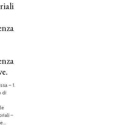
iali
enza
enza
ve.
sa – 1.
 di
le
iali –
e...