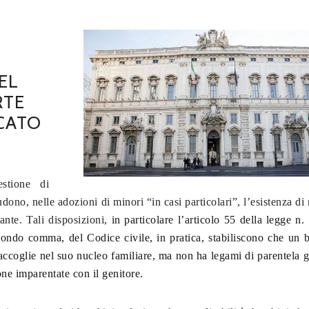
E
EL
RTE
CATO
stione di
udono, nelle adozioni di minori “in casi particolari”, l’esistenza di 
tante. Tali disposizioni,
in particolare l’articolo 55 della legge n.
econdo comma, del Codice civile,
in pratica, stabiliscono che
un 
o accoglie nel suo nucleo familiare, ma non ha legami di parentela g
rsone imparentate con il genitore.