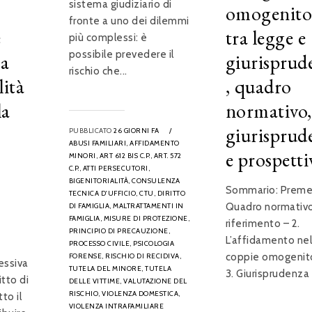
sistema giudiziario di
omogenitor
fronte a uno dei dilemmi
e
tra legge e
più complessi: è
possibile prevedere il
ra
giurisprud
rischio che...
lità
, quadro
la
normativo,
giurisprud
PUBBLICATO
26 GIORNI FA
/
ABUSI FAMILIARI,
AFFIDAMENTO
e prospetti
MINORI,
ART 612 BIS C.P.,
ART. 572
C.P.,
ATTI PERSECUTORI,
BIGENITORIALITÀ,
CONSULENZA
Sommario: Premes
TECNICA D'UFFICIO,
CTU,
DIRITTO
Quadro normativo
DI FAMIGLIA,
MALTRATTAMENTI IN
FAMIGLIA,
MISURE DI PROTEZIONE,
riferimento – 2.
PRINCIPIO DI PRECAUZIONE,
L’affidamento nel
PROCESSO CIVILE,
PSICOLOGIA
coppie omogenitor
FORENSE,
RISCHIO DI RECIDIVA,
essiva
TUTELA DEL MINORE,
TUTELA
3. Giurisprudenza 
itto di
DELLE VITTIME,
VALUTAZIONE DEL
RISCHIO,
VIOLENZA DOMESTICA,
to il
VIOLENZA INTRAFAMILIARE