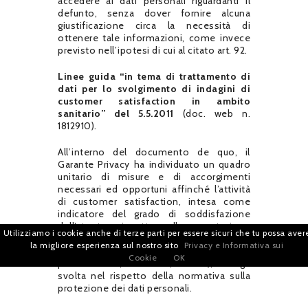
accedere ai dati personali riguardanti il
defunto, senza dover fornire alcuna
giustificazione circa la necessità di
ottenere tale informazioni, come invece
previsto nell’ipotesi di cui al citato art. 92.
Linee guida “in tema di trattamento di
dati per lo svolgimento di indagini di
customer satisfaction in ambito
sanitario” del 5.5.2011
(doc. web n.
1812910).
All’interno del documento de quo, il
Garante Privacy ha individuato un quadro
unitario di misure e di accorgimenti
necessari ed opportuni affinché l’attività
di customer satisfaction, intesa come
indicatore del grado di soddisfazione
dell’utente rispetto alla prestazione
Utilizziamo i cookie anche di terze parti per essere sicuri che tu possa aver
offerta dall’organismo sanitario nei
la migliore esperienza sul nostro sito
Privacy e Informativa sui
differenti ambiti di intervento (es.
Cookie
OK
prenotazione, ricovero, visite), venga
svolta nel rispetto della normativa sulla
protezione dei dati personali.