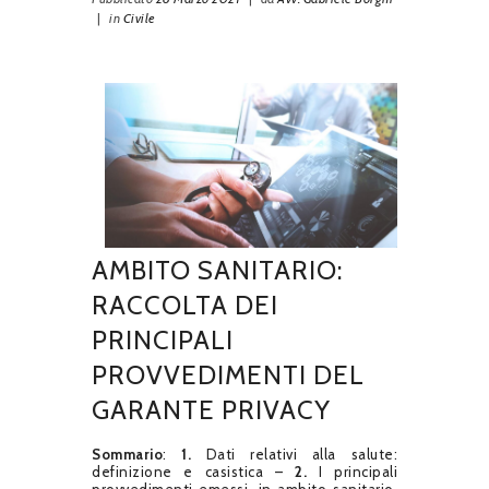
|
in
Civile
AMBITO SANITARIO:
RACCOLTA DEI
PRINCIPALI
PROVVEDIMENTI DEL
GARANTE PRIVACY
Sommario
:
1.
Dati relativi alla salute:
definizione e casistica –
2.
I principali
provvedimenti emessi, in ambito sanitario,