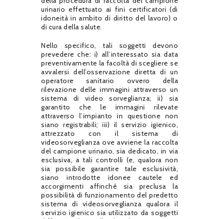
della procedura di raccolta del campione
urinario effettuato ai fini certificatori (di
idoneità in ambito di diritto del lavoro) o
di cura della salute.
Nello specifico, tali soggetti devono
prevedere che: i) all’interessato sia data
preventivamente la facoltà di scegliere se
avvalersi dell’osservazione diretta di un
operatore sanitario ovvero della
rilevazione delle immagini attraverso un
sistema di video sorveglianza; ii) sia
garantito che le immagini rilevate
attraverso l’impianto in questione non
siano registrabili; iii) il servizio igienico,
attrezzato con il sistema di
videosorveglianza ove avviene la raccolta
del campione urinario, sia dedicato, in via
esclusiva, a tali controlli (e, qualora non
sia possibile garantire tale esclusività,
siano introdotte idonee cautele ed
accorgimenti affinché sia preclusa la
possibilità di funzionamento del predetto
sistema di videosorveglianza qualora il
servizio igienico sia utilizzato da soggetti