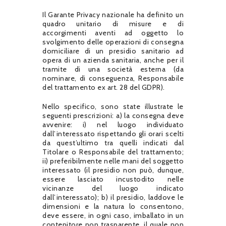
Il Garante Privacy nazionale ha definito un
quadro unitario di misure e di
accorgimenti aventi ad oggetto lo
svolgimento delle operazioni di consegna
domiciliare di un presidio sanitario ad
opera di un azienda sanitaria, anche per il
tramite di una società esterna (da
nominare, di conseguenza, Responsabile
del trattamento ex art. 28 del GDPR).
Nello specifico, sono state illustrate le
seguenti prescrizioni: a) la consegna deve
avvenire: i) nel luogo individuato
dall’interessato rispettando gli orari scelti
da quest’ultimo tra quelli indicati dal
Titolare o Responsabile del trattamento;
ii) preferibilmente nelle mani del soggetto
interessato (il presidio non può, dunque,
essere lasciato incustodito nelle
vicinanze del luogo indicato
dall’interessato); b) il presidio, laddove le
dimensioni e la natura lo consentono,
deve essere, in ogni caso, imballato in un
contenitore non trasparente, il quale non