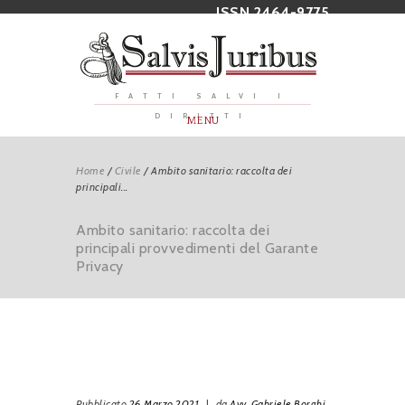
ISSN 2464-9775
FATTI SALVI I
DIRITTI
MENU
Home
/
Civile
/
Ambito sanitario: raccolta dei
principali...
Ambito sanitario: raccolta dei
principali provvedimenti del Garante
Privacy
Pubblicato
26 Marzo 2021
|
da
Avv. Gabriele Borghi