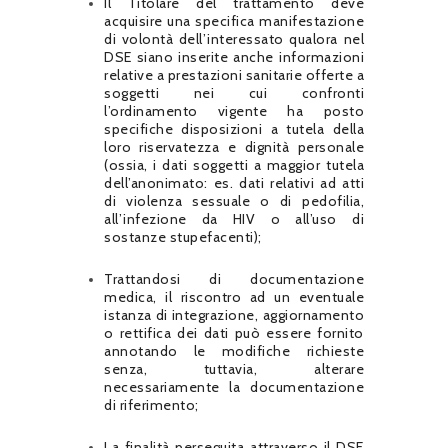
Il Titolare del trattamento deve
acquisire una specifica manifestazione
di volontà dell’interessato qualora nel
DSE siano inserite anche informazioni
relative a prestazioni sanitarie offerte a
soggetti nei cui confronti
l’ordinamento vigente ha posto
specifiche disposizioni a tutela della
loro riservatezza e dignità personale
(ossia, i dati soggetti a maggior tutela
dell’anonimato: es. dati relativi ad atti
di violenza sessuale o di pedofilia,
all’infezione da HIV o all’uso di
sostanze stupefacenti);
Trattandosi di documentazione
medica, il riscontro ad un eventuale
istanza di integrazione, aggiornamento
o rettifica dei dati può essere fornito
annotando le modifiche richieste
senza, tuttavia, alterare
necessariamente la documentazione
di riferimento;
La finalità perseguita attraverso il DSE