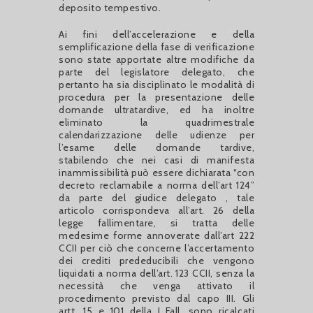
deposito tempestivo.
Ai fini dell’accelerazione e della
semplificazione della fase di verificazione
sono state apportate altre modifiche da
parte del legislatore delegato, che
pertanto ha sia disciplinato le modalità di
procedura per la presentazione delle
domande ultratardive, ed ha inoltre
eliminato la quadrimestrale
calendarizzazione delle udienze per
l’esame delle domande tardive,
stabilendo che nei casi di manifesta
inammissibilità può essere dichiarata “con
decreto reclamabile a norma dell’art 124”
da parte del giudice delegato , tale
articolo corrispondeva all’art. 26 della
legge fallimentare, si tratta delle
medesime forme annoverate dall’art 222
CCII per ciò che concerne l’accertamento
dei crediti prededucibili che vengono
liquidati a norma dell’art. 123 CCII, senza la
necessità che venga attivato il
procedimento previsto dal capo III. Gli
artt. 15 e 101 della L.Fall. sono ricalcati