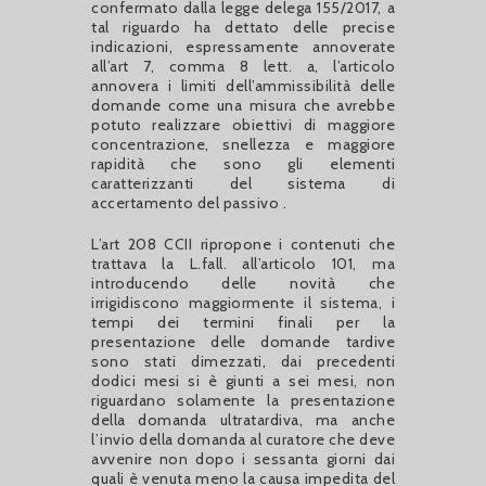
confermato dalla legge delega 155/2017, a
tal riguardo ha dettato delle precise
indicazioni, espressamente annoverate
all’art 7, comma 8 lett. a, l’articolo
annovera i limiti dell’ammissibilità delle
domande come una misura che avrebbe
potuto realizzare obiettivi di maggiore
concentrazione, snellezza e maggiore
rapidità che sono gli elementi
caratterizzanti del sistema di
accertamento del passivo .
L’art 208 CCII ripropone i contenuti che
trattava la L.fall. all’articolo 101, ma
introducendo delle novità che
irrigidiscono maggiormente il sistema, i
tempi dei termini finali per la
presentazione delle domande tardive
sono stati dimezzati, dai precedenti
dodici mesi si è giunti a sei mesi, non
riguardano solamente la presentazione
della domanda ultratardiva, ma anche
l’invio della domanda al curatore che deve
avvenire non dopo i sessanta giorni dai
quali è venuta meno la causa impedita del