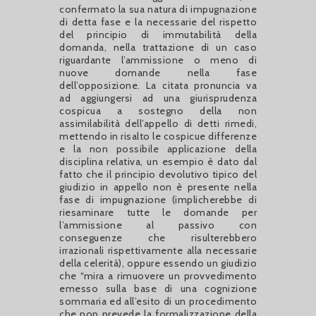
confermato la sua natura di impugnazione
di detta fase e la necessarie del rispetto
del principio di immutabilità della
domanda, nella trattazione di un caso
riguardante l’ammissione o meno di
nuove domande nella fase
dell’opposizione. La citata pronuncia va
ad aggiungersi ad una giurisprudenza
cospicua a sostegno della non
assimilabilità dell’appello di detti rimedi,
mettendo in risalto le cospicue differenze
e la non possibile applicazione della
disciplina relativa, un esempio è dato dal
fatto che il principio devolutivo tipico del
giudizio in appello non è presente nella
fase di impugnazione (implicherebbe di
riesaminare tutte le domande per
l’ammissione al passivo con
conseguenze che risulterebbero
irrazionali rispettivamente alla necessarie
della celerità), oppure essendo un giudizio
che “mira a rimuovere un provvedimento
emesso sulla base di una cognizione
sommaria ed all’esito di un procedimento
che non prevede la formalizzazione della