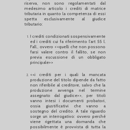
riserva, non sono regolamentati dal
medesimo articolo i crediti di matrice
tributaria in quanto la competenza di essi
spetta esclusivamente al giudice
tributario:
I crediti condizionati sospensivamente
ed i crediti cui fa riferimento l’art 55 l.
Fall., ovvero <<quelli che non possono
farsi valere contro il fallito, se non
previa escussione di un obbligato
principale>>
<<i crediti per i quali la mancata
produzione del titolo dipende da fatto
non riferibile al creditore, salvo che la
produzione avvenga nel termine
assegnato dal giudice>>, per titoli
vanno intesi i documenti probatori,
ossia giustificativi che vanno a
sostegno del credito. A tale riguardo
sorge un interrogativo: ovvero perché
viene rigettata una domanda che
possibilmente è provvista di tutta la