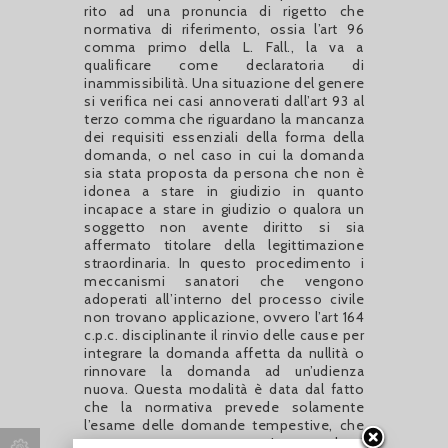
rito ad una pronuncia di rigetto che
normativa di riferimento, ossia l’art 96
comma primo della L. Fall., la va a
qualificare come declaratoria di
inammissibilità. Una situazione del genere
si verifica nei casi annoverati dall’art 93 al
terzo comma che riguardano la mancanza
dei requisiti essenziali della forma della
domanda, o nel caso in cui la domanda
sia stata proposta da persona che non è
idonea a stare in giudizio in quanto
incapace a stare in giudizio o qualora un
soggetto non avente diritto si sia
affermato titolare della legittimazione
straordinaria. In questo procedimento i
meccanismi sanatori che vengono
adoperati all’interno del processo civile
non trovano applicazione, ovvero l’art 164
c.p.c. disciplinante il rinvio delle cause per
integrare la domanda affetta da nullità o
rinnovare la domanda ad un’udienza
nuova. Questa modalità è data dal fatto
che la normativa prevede solamente
l’esame delle domande tempestive, che
sono state presentate nei antecedenti