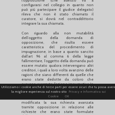
l’opposizione (che adesso va a
configurarsi nel collegio in quanto non
può più partecipare il giudice delegato)
rileva che non è stato chiamato il
curatore, si dovrà nel contraddittorio
integrare la sua chiamata.
Con riguardo alla non mutabilità
dell’oggetto della domanda di
opposizione, che risulta essere
caratteristica del procedimento di
impugnazione, in base a quanto sancito
dall’art 96 al comma 6 della legge
fallimentare, l’oggetto della domanda può
essere mutato qualora intervengano altri
creditori, i quali a loro volta avanzino delle
ragioni che siano differenti da quelle che
erano state dedotte da coloro che
avevano avanzato l’azione impugnativa In
Utilizziamo i cookie anche di terze parti per essere sicuri che tu possa aver
questo caso il dover rispettare il principio
la migliore esperienza sul nostro sito
Privacy e Informativa sui
del contraddittorio presuppone che
Cookie
OK
anche colui che impugna può vedersi
modificata la sua richiesta avanzata
tramite opposizione in relazione alle
richieste che erano state formulate