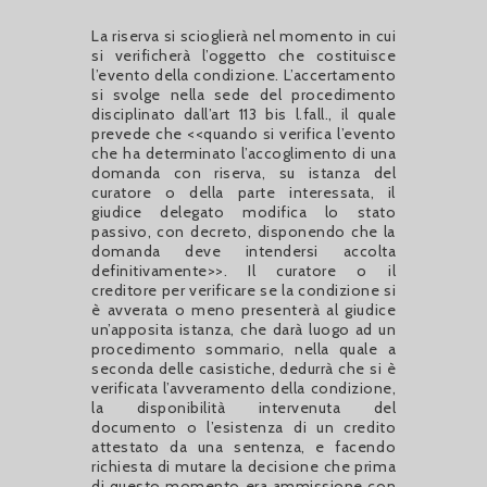
La riserva si scioglierà nel momento in cui
si verificherà l’oggetto che costituisce
l’evento della condizione. L’accertamento
si svolge nella sede del procedimento
disciplinato dall’art 113 bis l.fall., il quale
prevede che <<quando si verifica l’evento
che ha determinato l’accoglimento di una
domanda con riserva, su istanza del
curatore o della parte interessata, il
giudice delegato modifica lo stato
passivo, con decreto, disponendo che la
domanda deve intendersi accolta
definitivamente>>. Il curatore o il
creditore per verificare se la condizione si
è avverata o meno presenterà al giudice
un’apposita istanza, che darà luogo ad un
procedimento sommario, nella quale a
seconda delle casistiche, dedurrà che si è
verificata l’avveramento della condizione,
la disponibilità intervenuta del
documento o l’esistenza di un credito
attestato da una sentenza, e facendo
richiesta di mutare la decisione che prima
di questo momento era ammissione con