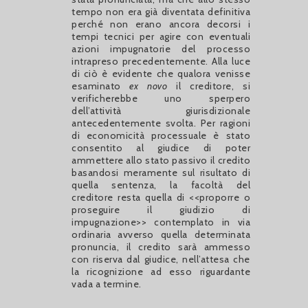
tempo non era già diventata definitiva
perché non erano ancora decorsi i
tempi tecnici per agire con eventuali
azioni impugnatorie del processo
intrapreso precedentemente. Alla luce
di ciò è evidente che qualora venisse
esaminato
ex novo
il creditore, si
verificherebbe uno sperpero
dell’attività giurisdizionale
antecedentemente svolta. Per ragioni
di economicità processuale è stato
consentito al giudice di poter
ammettere allo stato passivo il credito
basandosi meramente sul risultato di
quella sentenza, la facoltà del
creditore resta quella di <<proporre o
proseguire il giudizio di
impugnazione>> contemplato in via
ordinaria avverso quella determinata
pronuncia, il credito sarà ammesso
con riserva dal giudice, nell’attesa che
la ricognizione ad esso riguardante
vada a termine.