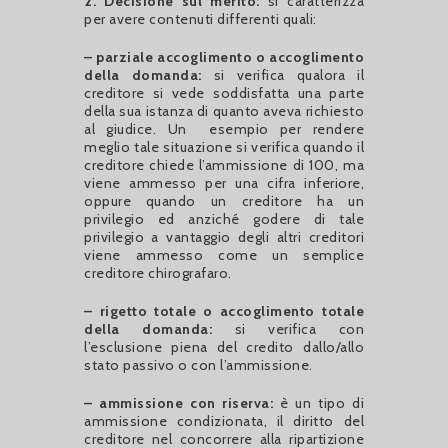
2. Decisione sul merito:
si caratterizza
per avere contenuti differenti quali:
– parziale accoglimento o accoglimento
della domanda:
si verifica qualora il
creditore si vede soddisfatta una parte
della sua istanza di quanto aveva richiesto
al giudice. Un
esempio per rendere
meglio tale situazione si verifica quando il
creditore chiede l’ammissione di 100, ma
viene ammesso per una cifra inferiore,
oppure quando un creditore ha un
privilegio ed anziché godere di tale
privilegio a vantaggio degli altri creditori
viene ammesso come un semplice
creditore chirografaro.
– rigetto totale o accoglimento totale
della domanda:
si verifica con
l’esclusione piena del credito dallo/allo
stato passivo o con l’ammissione.
– ammissione con riserva:
è un tipo di
ammissione condizionata, il diritto del
creditore nel concorrere alla ripartizione