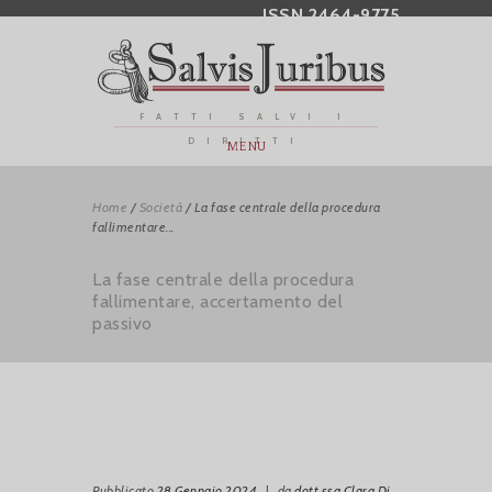
ISSN 2464-9775
FATTI SALVI I
DIRITTI
MENU
Home
/
Società
/
La fase centrale della procedura
fallimentare...
La fase centrale della procedura
fallimentare, accertamento del
passivo
Pubblicato
28 Gennaio 2024
|
da
dott.ssa Clara Di