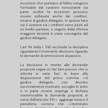
eccezioni che spettano al fallito vengono
formulate dal curatore nonostante sia
parte, inoltre le eccezioni possono
essere sollevate anche dai creditori.
Innanzi al giudice delegato, in questa fase
sia il curatore sia i creditori sono posti ad
un livello paritario, a seguito della riforma
maggiore terzietà è stata conseguita dal
giudice delegato.
L’art 96 della l. Fall racchiude la disciplina
riguardante il momento decisorio riguardo
le domande di ammissione al passivo.
La decisione in merito alle domande
proposte segue un iter ben preciso che si
articola in varie fasi. In base alla
disposizione del primo comma <<il
giudice delegato, con decreto
succintamente motivato, accoglie in tutto
o in parte ovvero respinge o dichiara
inammissibile la domanda proposta ai
sensi dell’articolo 93>>, aggiunge invece il
penultimo comma che <<terminato