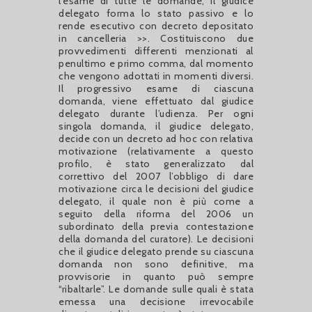
l’esame di tutte le domande, il giudice
delegato forma lo stato passivo e lo
rende esecutivo con decreto depositato
in cancelleria >>. Costituiscono due
provvedimenti differenti menzionati al
penultimo e primo comma, dal momento
che vengono adottati in momenti diversi.
Il progressivo esame di ciascuna
domanda, viene effettuato dal giudice
delegato durante l’udienza. Per ogni
singola domanda, il giudice delegato,
decide con un decreto ad hoc con relativa
motivazione (relativamente a questo
profilo, è stato generalizzato dal
correttivo del 2007 l’obbligo di dare
motivazione circa le decisioni del giudice
delegato, il quale non è più come a
seguito della riforma del 2006 un
subordinato della previa contestazione
della domanda del curatore). Le decisioni
che il giudice delegato prende su ciascuna
domanda non sono definitive, ma
provvisorie in quanto può sempre
“ribaltarle”. Le domande sulle quali è stata
emessa una decisione irrevocabile