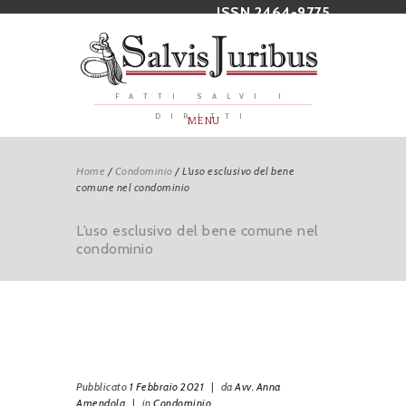
ISSN 2464-9775
FATTI SALVI I
DIRITTI
MENU
Home
/
Condominio
/
L’uso esclusivo del bene
comune nel condominio
L’uso esclusivo del bene comune nel
condominio
Pubblicato
1 Febbraio 2021
|
da
Avv. Anna
Amendola
|
in
Condominio