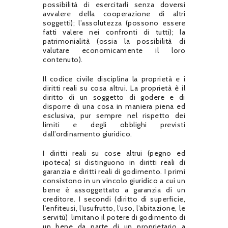
possibilità di esercitarli senza doversi
avvalere della cooperazione di altri
soggetti); l’assolutezza (possono essere
fatti valere nei confronti di tutti); la
patrimonialità (ossia la possibilità di
valutare economicamente il loro
contenuto).
Il codice civile disciplina la proprietà e i
diritti reali su cosa altrui. La proprietà è il
diritto di un soggetto di godere e di
disporre di una cosa in maniera piena ed
esclusiva, pur sempre nel rispetto dei
limiti e degli obblighi previsti
dall’ordinamento giuridico.
I diritti reali su cose altrui (pegno ed
ipoteca) si distinguono in diritti reali di
garanzia e diritti reali di godimento. I primi
consistono in un vincolo giuridico a cui un
bene è assoggettato a garanzia di un
creditore. I secondi (diritto di superficie,
l’enfiteusi, l’usufrutto, l’uso, l’abitazione, le
servitù) limitano il potere di godimento di
un bene da parte di un proprietario a