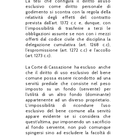
La tesi che configura il diritto all’uso
esclusivo come diritto personale di
godimento si scontra con la regola della
relatività degli effetti del contratto
prevista dall’art. 1372 c.c e, dunque, con
l’impossibilità di trasferire a terzi le
obbligazioni assunte se non con i mezzi
offerti dal codice civile che disciplina la
delegazione cumulativa (art. 1268 c.c),
l’espromissione (art. 1272 c.c) e l’accollo
(art. 1273 c.c).
La Corte di Cassazione ha escluso anche
che il diritto di uso esclusivo del bene
comune possa essere ricondotto ad una
servitù prediale che consiste nel peso
imposto su un fondo (servente) per
l’utilità di un altro fondo (dominante)
appartenente ad un diverso proprietario.
L’impossibilità di ricondurre l’uso
esclusivo del bene comune alla servitù
appare evidente se si considera che
quest’ultima, pur imponendo un sacrificio
al fondo servente, non può comunque
spingersi sino ad escludere la facoltà di