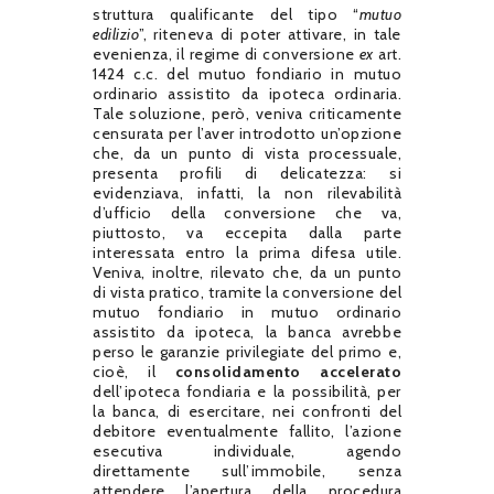
struttura qualificante del tipo “
mutuo
edilizio
”, riteneva di poter attivare, in tale
evenienza, il regime di conversione
ex
art.
1424 c.c. del mutuo fondiario in mutuo
ordinario assistito da ipoteca ordinaria.
Tale soluzione, però, veniva criticamente
censurata per l’aver introdotto un’opzione
che, da un punto di vista processuale,
presenta profili di delicatezza: si
evidenziava, infatti, la non rilevabilità
d’ufficio della conversione che va,
piuttosto, va eccepita dalla parte
interessata entro la prima difesa utile.
Veniva, inoltre, rilevato che, da un punto
di vista pratico, tramite la conversione del
mutuo fondiario in mutuo ordinario
assistito da ipoteca, la banca avrebbe
perso le garanzie privilegiate del primo e,
cioè, il
consolidamento accelerato
dell’ipoteca fondiaria e la possibilità, per
la banca, di esercitare, nei confronti del
debitore eventualmente fallito, l’azione
esecutiva individuale, agendo
direttamente sull’immobile, senza
attendere l’apertura della procedura