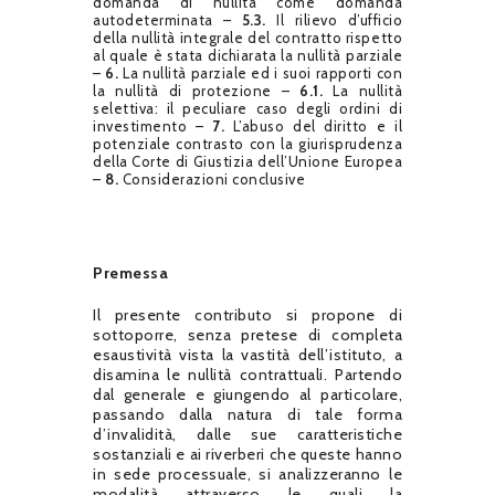
domanda di nullità come domanda
autodeterminata –
5.3.
Il rilievo d’ufficio
della nullità integrale del contratto rispetto
al quale è stata dichiarata la nullità parziale
–
6.
La nullità parziale ed i suoi rapporti con
la nullità di protezione –
6.1.
La nullità
selettiva: il peculiare caso degli ordini di
investimento –
7.
L’abuso del diritto e il
potenziale contrasto con la giurisprudenza
della Corte di Giustizia dell’Unione Europea
–
8.
Considerazioni conclusive
Premessa
Il presente contributo si propone di
sottoporre, senza pretese di completa
esaustività vista la vastità dell’istituto, a
disamina le nullità contrattuali. Partendo
dal generale e giungendo al particolare,
passando dalla natura di tale forma
d’invalidità, dalle sue caratteristiche
sostanziali e ai riverberi che queste hanno
in sede processuale, si analizzeranno le
modalità attraverso le quali la