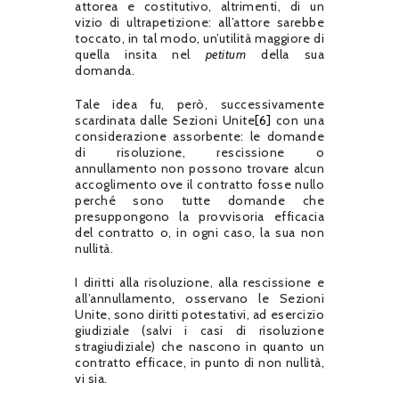
attorea e costitutivo, altrimenti, di un
vizio di ultrapetizione: all’attore sarebbe
toccato, in tal modo, un’utilità maggiore di
quella insita nel
petitum
della sua
domanda.
Tale idea fu, però, successivamente
scardinata dalle Sezioni Unite
[6]
con una
considerazione assorbente: le domande
di risoluzione, rescissione o
annullamento non possono trovare alcun
accoglimento ove il contratto fosse nullo
perché sono tutte domande che
presuppongono la provvisoria efficacia
del contratto o, in ogni caso, la sua non
nullità.
I diritti alla risoluzione, alla rescissione e
all’annullamento, osservano le Sezioni
Unite, sono diritti potestativi, ad esercizio
giudiziale (salvi i casi di risoluzione
stragiudiziale) che nascono in quanto un
contratto efficace, in punto di non nullità,
vi sia.