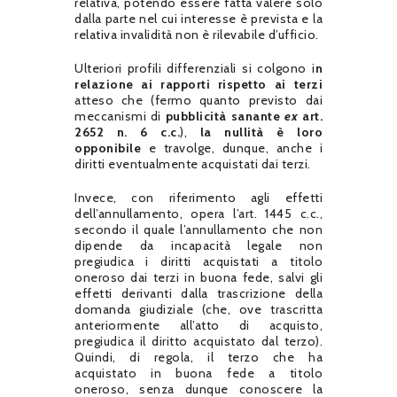
relativa, potendo essere fatta valere solo
dalla parte nel cui interesse è prevista e la
relativa invalidità non è rilevabile d’ufficio.
Ulteriori profili differenziali si colgono i
n
relazione ai rapporti rispetto ai terzi
atteso che (fermo quanto previsto dai
meccanismi di
pubblicità sanante
ex
art.
2652 n. 6 c.c.
),
la nullità è loro
opponibile
e travolge, dunque, anche i
diritti eventualmente acquistati dai terzi.
Invece, con riferimento agli effetti
dell’annullamento, opera l’art. 1445 c.c.,
secondo il quale l’annullamento che non
dipende da incapacità legale non
pregiudica i diritti acquistati a titolo
oneroso dai terzi in buona fede, salvi gli
effetti derivanti dalla trascrizione della
domanda giudiziale (che, ove trascritta
anteriormente all’atto di acquisto,
pregiudica il diritto acquistato dal terzo).
Quindi, di regola, il terzo che ha
acquistato in buona fede a titolo
oneroso, senza dunque conoscere la