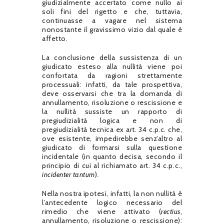
giudizialmente accertato come nullo ai
soli fini del rigetto e che, tuttavia,
continuasse a vagare nel sistema
nonostante il gravissimo vizio dal quale è
affetto.
La conclusione della sussistenza di un
giudicato esteso alla nullità viene poi
confortata da ragioni strettamente
processuali: infatti, da tale prospettiva,
deve osservarsi che tra la domanda di
annullamento, risoluzione o rescissione e
la nullità sussiste un rapporto di
pregiudizialità logica e non di
pregiudizialità tecnica ex art. 34 c.p.c. che,
ove esistente, impedirebbe senz’altro al
giudicato di formarsi sulla questione
incidentale (in quanto decisa, secondo il
principio di cui al richiamato art. 34 c.p.c.,
incidenter tantum
).
Nella nostra ipotesi, infatti, la non nullità è
l’antecedente logico necessario del
rimedio che viene attivato (
rectius
,
annullamento, risoluzione o rescissione):