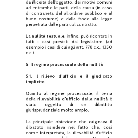
da illiceità dell’oggetto, dei motivi comuni
ad entrambe le parti, della causa (in caso
di contrarietà del all’ordine pubblico e al
buon costume) e dalla frode alla legge
perpetrata dalle parti col contratto.
La
nullità testuale
, infine, può ricorrere in
tutti i casi previsti dal legislatore (ad
esempio i casi di cui agli artt. 778 c.c., 1350
c.c.).
5. Il regime processuale della nullità
5.1. il rilievo d’ufficio e il giudicato
implicito
Quanto al regime processuale, il tema
della
rilevabilità d’ufficio della nullità
è
stato oggetto di un dibattito
giurisprudenziale molto ampio.
La principale obiezione che originava il
dibattito risiedeva nel fatto che, così
come interpretata, la rilevabilità d’ufficio