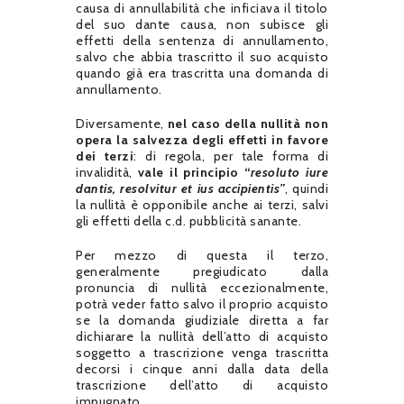
causa di annullabilità che inficiava il titolo
del suo dante causa, non subisce gli
effetti della sentenza di annullamento,
salvo che abbia trascritto il suo acquisto
quando già era trascritta una domanda di
annullamento.
Diversamente,
nel caso della nullità non
opera la salvezza degli effetti in favore
dei terzi
: di regola, per tale forma di
invalidità,
vale il principio “
resoluto iure
dantis, resolvitur et ius accipientis”
, quindi
la nullità è opponibile anche ai terzi, salvi
gli effetti della c.d. pubblicità sanante.
Per mezzo di questa il terzo,
generalmente pregiudicato dalla
pronuncia di nullità eccezionalmente,
potrà veder fatto salvo il proprio acquisto
se la domanda giudiziale diretta a far
dichiarare la nullità dell’atto di acquisto
soggetto a trascrizione venga trascritta
decorsi i cinque anni dalla data della
trascrizione dell’atto di acquisto
impugnato.