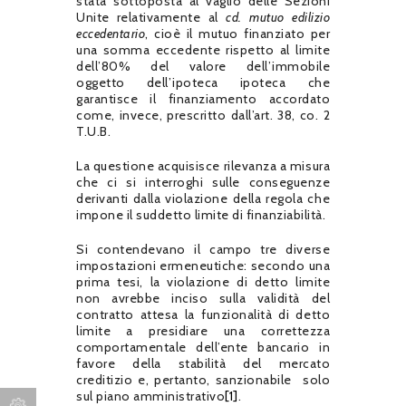
stata sottoposta al vaglio delle Sezioni
Unite relativamente al
cd. mutuo edilizio
eccedentario
, cioè il mutuo finanziato per
una somma eccedente rispetto al limite
dell’80% del valore dell’immobile
oggetto dell’ipoteca ipoteca che
garantisce il finanziamento accordato
come, invece, prescritto dall’art. 38, co. 2
T.U.B.
La questione acquisisce rilevanza a misura
che ci si interroghi sulle conseguenze
derivanti dalla violazione della regola che
impone il suddetto limite di finanziabilità.
Si contendevano il campo tre diverse
impostazioni ermeneutiche: secondo una
prima tesi, la violazione di detto limite
non avrebbe inciso sulla validità del
contratto attesa la funzionalità di detto
limite a presidiare una correttezza
comportamentale dell’ente bancario in
favore della stabilità del mercato
creditizio e, pertanto, sanzionabile solo
sul piano amministrativo
[1]
.