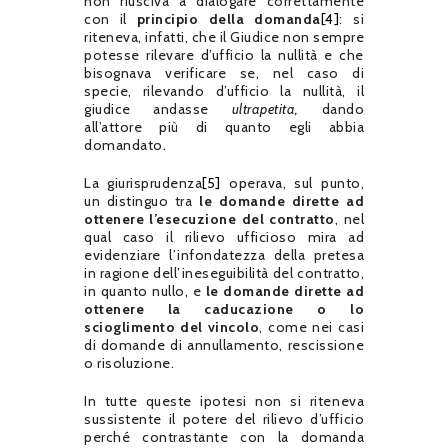
non riusciva a dialogare correttamente
con il
principio della domanda
[4]
: si
riteneva, infatti, che il Giudice non sempre
potesse rilevare d’ufficio la nullità e che
bisognava verificare se, nel caso di
specie, rilevando d’ufficio la nullità, il
giudice andasse
ultrapetita,
dando
all’attore più di quanto egli abbia
domandato.
La giurisprudenza
[5]
operava, sul punto,
un distinguo tra
le domande dirette ad
ottenere l’esecuzione del contratto
, nel
qual caso il rilievo ufficioso mira ad
evidenziare l’infondatezza della pretesa
in ragione dell’ineseguibilità del contratto,
in quanto nullo, e
le domande dirette ad
ottenere la caducazione o lo
scioglimento del vincolo
, come nei casi
di domande di annullamento, rescissione
o risoluzione.
In tutte queste ipotesi non si riteneva
sussistente il potere del rilievo d’ufficio
perché contrastante con la domanda