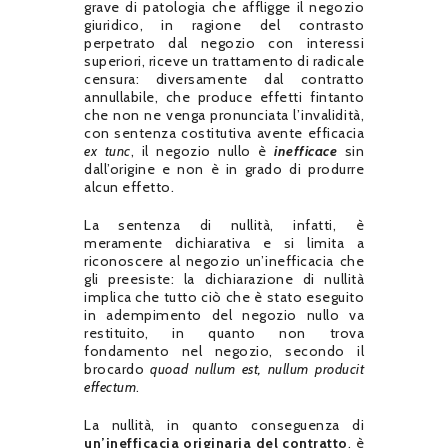
grave di patologia che affligge il negozio
giuridico, in ragione del contrasto
perpetrato dal negozio con interessi
superiori, riceve un trattamento di radicale
censura: diversamente dal contratto
annullabile, che produce effetti fintanto
che non ne venga pronunciata l’invalidità,
con sentenza costitutiva avente efficacia
ex tunc
, il negozio nullo è
inefficace
sin
dall’origine e non è in grado di produrre
alcun effetto.
La sentenza di nullità, infatti, è
meramente dichiarativa e si limita a
riconoscere al negozio un’inefficacia che
gli preesiste: la dichiarazione di nullità
implica che tutto ciò che è stato eseguito
in adempimento del negozio nullo va
restituito, in quanto non trova
fondamento nel negozio, secondo il
brocardo
quoad nullum est, nullum producit
effectum
.
La nullità, in quanto conseguenza di
un’inefficacia originaria del contratto
, è