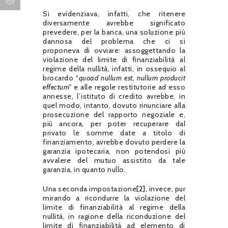
Si evidenziava, infatti, che ritenere
diversamente avrebbe significato
prevedere, per la banca, una soluzione più
dannosa del problema che ci si
proponeva di ovviare: assoggettando la
violazione del limite di finanziabilità al
regime della nullità, infatti, in ossequio al
brocardo “
quoad nullum est, nullum producit
effectum”
e alle regole restitutorie ad esso
annesse, l’istituto di credito avrebbe, in
quel modo, intanto, dovuto rinunciare alla
prosecuzione del rapporto negoziale e,
più ancora, per poter recuperare dal
privato le somme date a titolo di
finanziamento, avrebbe dovuto perdere la
garanzia ipotecaria, non potendosi più
avvalere del mutuo assistito da tale
garanzia, in quanto nullo.
Una seconda impostazione
[2]
, invece, pur
mirando a ricondurre la violazione del
limite di finanziabilità al regime della
nullità, in ragione della riconduzione del
limite di finanziabilità ad elemento di