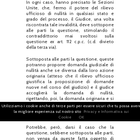
In ogni caso, hanno precisato le Sezioni
Unite, che, fermo il potere del rilievo
ufficioso di nullità in qualsiasi stato e
grado del processo, il Giudice, una volta
riscontrata tale invalidità, deve sottoporre
alle parti la questione, stimolando il
contraddittorio mai svoltosi sulla
questione
ex
art. 112 c.p.c. (c.d. divieto
della terza via).
Sottoposta alle parti la questione, queste
potranno proporre domanda giudiziale di
nullità anche se diversa dalla loro azione
originaria (atteso che il rilievo ufficioso
giustifica la proposizione di domande
nuove nel corso del giudizio) e il giudice
accoglierà la domanda di nullità,
rigettando, poi, la domanda originaria e si
pronuncerà, nel dispositivo, su ambedue
Utilizziamo i cookie anche di terze parti per essere sicuri che tu possa aver
le domande. In tale evenienza, il giudicato
la migliore esperienza sul nostro sito
Privacy e Informativa sui
si formerà anche sulla nullità.
Cookie
OK
Potrebbe, però, darsi il caso che la
questione, sebbene sottoposta alle parti,
non venga da queste fatta oggetto di