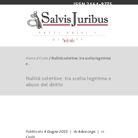
ISSN 2464-9775
FATTI SALVI I
DIRITTI
MENU
Home
/
Civile
/
Nullità selettive: tra scelta legittima
e...
Nullità selettive: tra scelta legittima e
abuso del diritto
Pubblicato
4 Giugno 2025
|
da
Adua Lega
|
in
Civile