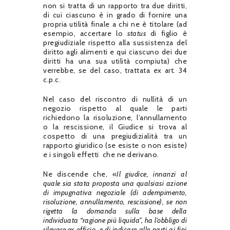
non si tratta di un rapporto tra due diritti,
di cui ciascuno è in grado di fornire una
propria utilità finale a chi ne è titolare (ad
esempio, accertare lo
status
di figlio è
pregiudiziale rispetto alla sussistenza del
diritto agli alimenti e qui ciascuno dei due
diritti ha una sua utilità compiuta) che
verrebbe, se del caso, trattata ex art. 34
c.p.c.
Nel caso del riscontro di nullità di un
negozio rispetto al quale le parti
richiedono la risoluzione, l’annullamento
o la rescissione, il Giudice si trova al
cospetto di una pregiudizialità tra un
rapporto giuridico (se esiste o non esiste)
e i singoli effetti che ne derivano.
Ne discende che, «
Il giudice, innanzi al
quale sia stata proposta una qualsiasi azione
di impugnativa negoziale (di adempimento,
risoluzione, annullamento, rescissione), se non
rigetta la domanda sulla base della
individuata “ragione più liquida”, ha l’obbligo di
rilevare ex officio, e di indicare alle parti ai fini