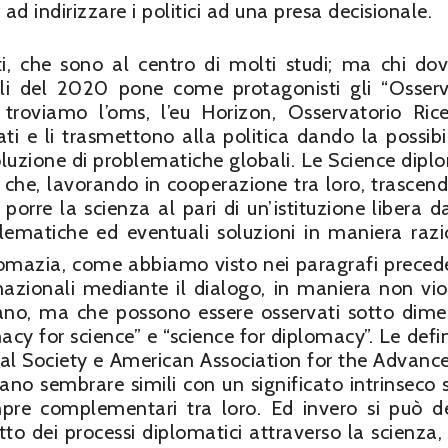
 ad indirizzare i politici ad una presa decisionale.
i, che sono al centro di molti studi; ma chi do
alli del 2020 pone come protagonisti gli “Osserv
i troviamo l’oms, l’eu Horizon, Osservatorio Ric
 e li trasmettono alla politica dando la possibil
soluzione di problematiche globali. Le Science dipl
à che, lavorando in cooperazione tra loro, trascend
 porre la scienza al pari di un’istituzione libera d
blematiche ed eventuali soluzioni in maniera razi
omazia, come abbiamo visto nei paragrafi precede
ernazionali mediante il dialogo, in maniera non vio
iano, ma che possono essere osservati sotto dime
macy for science” e “science for diplomacy”. Le defin
yal Society e American Association for the Advan
ano sembrare simili con un significato intrinseco s
mpre complementari tra loro. Ed invero si può de
etto dei processi diplomatici attraverso la scienza