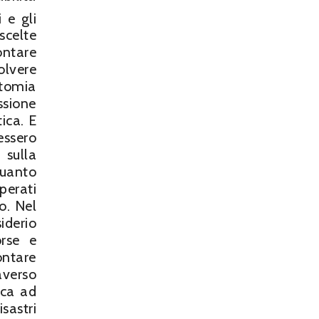
 e gli
celte
ontare
olvere
otomia
ssione
ica. E
essero
 sulla
quanto
perati
o. Nel
siderio
orse e
ontare
averso
sca ad
sastri