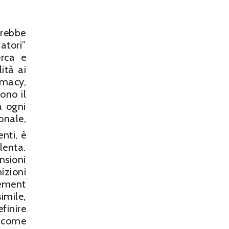
vrebbe
atori”
erca e
ità ai
omacy,
ono il
a ogni
onale,
nti, è
lenta.
nsioni
izioni
cement
imile,
finire
, come