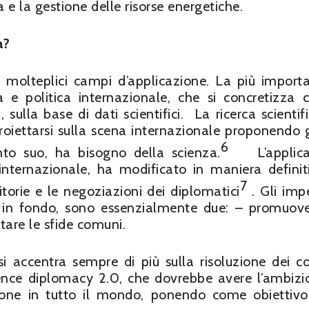
a e la gestione delle risorse energetiche.
a?
 molteplici campi d’applicazione. La più import
za e politica internazionale, che si concretizza 
, sulla base di dati scientifici. La ricerca scientif
roiettarsi sulla scena internazionale proponendo 
6
anto suo, ha bisogno della scienza.
L’applic
 internazionale, ha modificato in maniera definit
7
itorie e le negoziazioni dei diplomatici
. Gli impe
 in fondo, sono essenzialmente due: – promuove
ntare le sfide comuni.
 accentra sempre di più sulla risoluzione dei con
cience diplomacy 2.0, che dovrebbe avere l’ambizi
ione in tutto il mondo, ponendo come obiettivo