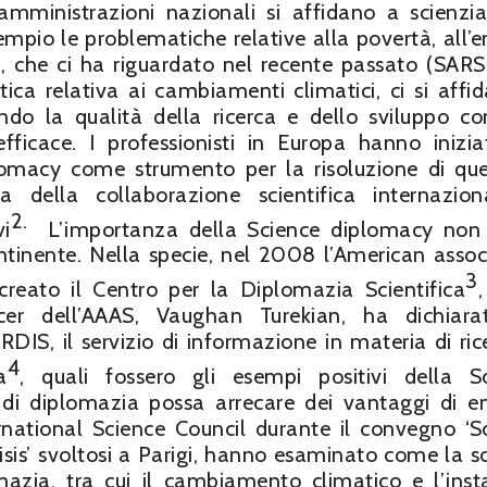
e amministrazioni nazionali si affidano a scienzia
empio le problematiche relative alla povertà, all’e
a, che ci ha riguardato nel recente passato (SAR
ica relativa ai cambiamenti climatici, ci si affid
ndo la qualità della ricerca e dello sviluppo c
fficace. I professionisti in Europa hanno inizi
plomacy come strumento per la risoluzione di que
za della collaborazione scientifica internazio
2.
vi
L’importanza della Science diplomacy non
ntinente. Nella specie, nel 2008 l’American assoc
3
eato il Centro per la Diplomazia Scientifica
,
icer dell’AAAS, Vaughan Turekian, ha dichiara
ORDIS, il servizio di informazione in materia di ric
4
a
, quali fossero gli esempi positivi della S
i diplomazia possa arrecare dei vantaggi di 
rnational Science Council durante il convegno ‘S
sis’ svoltosi a Parigi, hanno esaminato come la s
mazia, tra cui il cambiamento climatico e l’insta