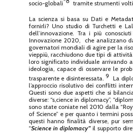
*8
socio-globali
tramite strumenti volti
La scienza si basa su Dati e Metadat
fornirli? Uno studio di Turchetti e L
dell’innovazione. Tra i più conosciut
Innovazione 2020, che analizzano dati
governatori mondiali di agire per la ri
vieppiù, racchiudono due tipi di attivit
loro significato individuale arrivando a
ideologia, capace di osservare le pro
9
trasparente e disinteressata.
La dipl
l’approccio risolutivo dei conflitti int
Questi sono due aspetti che si bilanc
diverse: “s,cience in diplomacy”, “diplo
sono state coniate nel 2010 dalla “Ro
of Science” e per quanto i termini poss
questi hanno finalità diverse, pur se
“
Science in diplomacy”
il supporto dir