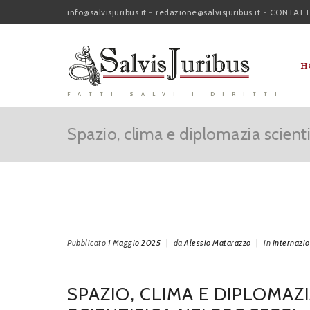
info@salvisjuribus.it
-
redazione@salvisjuribus.it
-
CONTATT
H
FATTI SALVI I DIRITTI
Spazio, clima e diplomazia scientif
Pubblicato
1 Maggio 2025
|
da
Alessio Matarazzo
|
in
Internazi
SPAZIO, CLIMA E DIPLOMAZ