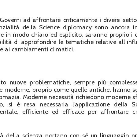
 Governi ad affrontare criticamente i diversi setto
enzialità della Science diplomacy sono ancora i
 in modo chiaro ed esplicito, saranno proprio i d
ilità di approfondire le tematiche relative all’inf
one ai cambiamenti climatici.
ato nuove problematiche, sempre più compless
he moderne, proprio come quelle antiche, hanno 
plomazia. Moderne necessità richiedono moderne sf
 si è resa necessaria l’applicazione della S
ale, efficiente ed efficace per affrontare cri
lità della scienza portano con sé un linguaggio pr