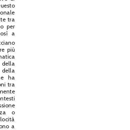
Questo
ionale
te tra
zo per
così a
ciano
re più
matica
 della
 della
ale ha
ni tra
lmente
ntesti
ssione
nza o
locità
gono a