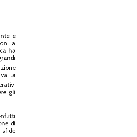
ante è
con la
ica ha
grandi
azione
iva la
rativi
re gli
flitti
one di
 sfide