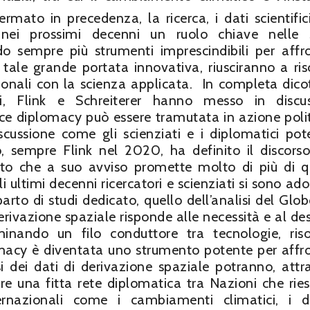
mato in precedenza, la ricerca, i dati scientifici
nei prossimi decenni un ruolo chiave nelle s
do sempre più strumenti imprescindibili per affr
o tale grande portata innovativa, riusciranno a ris
onali con la scienza applicata. In completa dic
si, Flink e Schreiterer hanno messo in discu
nce diplomacy può essere tramutata in azione polit
scussione come gli scienziati e i diplomatici pot
o, sempre Flink nel 2020, ha definito il discorso
ato che a suo avviso promette molto di più di 
i ultimi decenni ricercatori e scienziati si sono ado
rto di studi dedicato, quello dell’analisi del Glob
 derivazione spaziale risponde alle necessità e al de
inando un filo conduttore tra tecnologie, ris
lomacy è diventata uno strumento potente per affr
si dei dati di derivazione spaziale potranno, attr
sere una fitta rete diplomatica tra Nazioni che rie
ternazionali come i cambiamenti climatici, i di