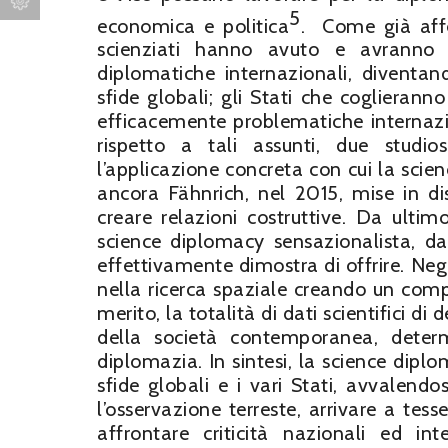
5
economica e politica
. Come già affer
scienziati hanno avuto e avranno 
diplomatiche internazionali, diventan
sfide globali; gli Stati che coglierann
efficacemente problematiche internazi
rispetto a tali assunti, due studio
l’applicazione concreta con cui la scie
ancora Fähnrich, nel 2015, mise in di
creare relazioni costruttive. Da ultim
science diplomacy sensazionalista, d
effettivamente dimostra di offrire. Negl
nella ricerca spaziale creando un compa
merito, la totalità di dati scientifici di
della società contemporanea, determ
diplomazia. In sintesi, la science dip
sfide globali e i vari Stati, avvalendo
l’osservazione terreste, arrivare a tes
affrontare criticità nazionali ed in