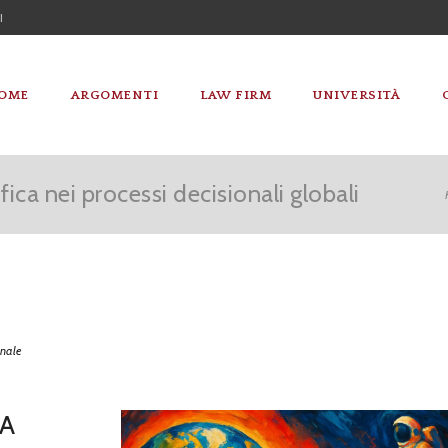
I
OME
ARGOMENTI
LAW FIRM
UNIVERSITÀ
ica nei processi decisionali globali
onale
IA