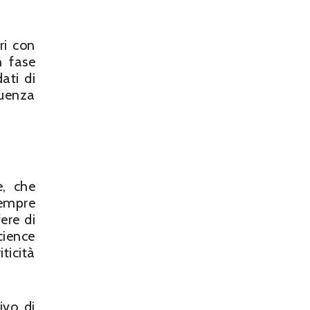
ri con
n fase
ati di
luenza
e, che
sempre
ere di
cience
ticità
ivo di