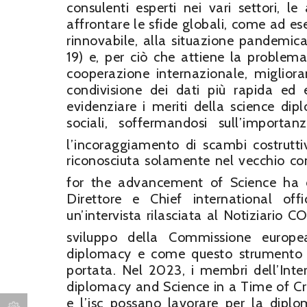
consulenti esperti nei vari settori, l
affrontare le sfide globali, come ad es
rinnovabile, alla situazione pandemic
19) e, per ciò che attiene la problemat
cooperazione internazionale, migliora
condivisione dei dati più rapida ed e
evidenziare i meriti della science di
sociali, soffermandosi sull’importan
l’incoraggiamento di scambi costrutti
riconosciuta solamente nel vecchio co
for the advancement of Science ha cr
Direttore e Chief international off
un’intervista rilasciata al Notiziario C
sviluppo della Commissione europe
diplomacy e come questo strumento d
portata. Nel 2023, i membri dell’Inte
diplomacy and Science in a Time of Cri
e l’isc possano lavorare per la diplo