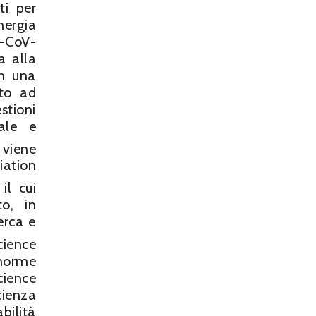
ti per
nergia
S-CoV-
a alla
on una
ato ad
stioni
nale e
 viene
iation
 il cui
to, in
erca e
cience
enorme
cience
cienza
bilità