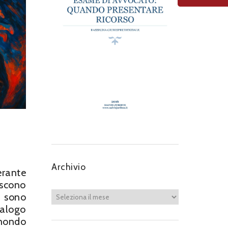
Archivio
erante
iscono
e sono
alogo
 mondo