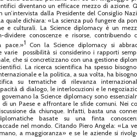
entifici diventano un efficace mezzo di azione. 
 un’intervista dalla Presidente del Consiglio Naz
 la quale dichiara: «La scienza può fungere da pon
iche e culturali. La Science diplomacy è un mez
on-dividere conoscenze e risorse, contribuendo 
1
a pace.»
Con la Science diplomacy si abbrac
e varie possibilità si considerino i rapporti semp
ionale, che si concretizzano con una gestione diplo
scientifici. La ricerca scientifica ha spesso bisogno
nternazionale e la politica, a sua volta, ha bisogno
entifica su tematiche di rilevanza internazion
pacità di dialogo, le interlocuzioni e le negoziazio
he governano la Science diplomacy sono essenzia
i di un Paese e affrontare le sfide comuni. Nei co
discussione da chiunque. Infatti, basta una conne
e diplomatiche basate su una finta conosce
accade nel mondo. Citando Piero Angela: «La ve
i mano, a maggioranza» e se le aziende si rivol