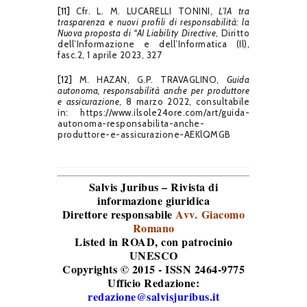
[11]
Cfr. L. M. LUCARELLI TONINI,
L’IA tra
trasparenza e nuovi profili di responsabilità: la
Nuova proposta di “AI Liability Directive
, Diritto
dell’Informazione e dell’Informatica (Il),
fasc.2, 1 aprile 2023, 327
[12]
M. HAZAN, G.P. TRAVAGLINO,
Guida
autonoma, responsabilità anche per produttore
e assicurazione
, 8 marzo 2022, consultabile
in: https://www.ilsole24ore.com/art/guida-
autonoma-responsabilita-anche-
produttore-e-assicurazione-AEKlQMGB
Salvis Juribus – Rivista di
informazione giuridica
Direttore responsabile
Avv. Giacomo
Romano
Listed in ROAD
, con patrocinio
UNESCO
Copyrights © 2015 - ISSN 2464-9775
Ufficio Redazione:
redazione@salvisjuribus.it