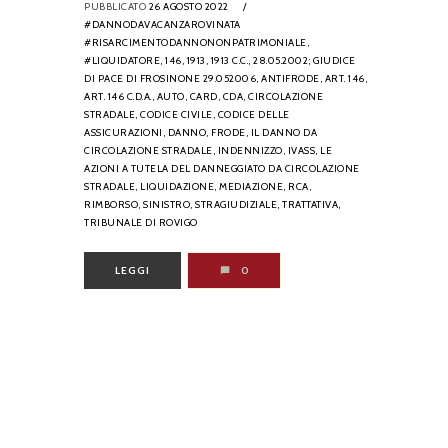
PUBBLICATO
26 AGOSTO 2022
/
#DANNODAVACANZAROVINATA
#RISARCIMENTODANNONONPATRIMONIALE,
#LIQUIDATORE,
146,
1913,
1913 C.C.,
28.05.2002; GIUDICE
DI PACE DI FROSINONE 29.052006,
ANTIFRODE,
ART. 146,
ART. 146 C.D.A.,
AUTO,
CARD,
CDA,
CIRCOLAZIONE
STRADALE,
CODICE CIVILE,
CODICE DELLE
ASSICURAZIONI,
DANNO,
FRODE,
IL DANNO DA
CIRCOLAZIONE STRADALE,
INDENNIZZO,
IVASS,
LE
AZIONI A TUTELA DEL DANNEGGIATO DA CIRCOLAZIONE
STRADALE,
LIQUIDAZIONE,
MEDIAZIONE,
RCA,
RIMBORSO,
SINISTRO,
STRAGIUDIZIALE,
TRATTATIVA,
TRIBUNALE DI ROVIGO
LEGGI
0