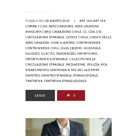
PUBBLICATO
28 AGOSTO 2022
/
ART. 144,
ART. 144
COMMA 3 C.D.A,
ASSICURAZIONE,
ASSICURAZIONI,
AVVOCATP,
CARD,
CASSAZIONE CIVILE,
CC,
CDA,
CID,
CIRCOLAZIONE STRADALE,
CODICE CIVILE,
CODICE DELLE
ASSICURAZIONI,
CONCILIAZIONE,
CONTROVERSIE,
CONTROVERSIE CIVILI,
D.LGS. 28/2010,
GIUDIZIALE,
GIUDIZIO,
ILLECITO,
INDENNIZZO,
INFORTUNIO,
INFORTUNISTICA STRADALE,
L'ILLECITO NELLA
CIRCOLAZIONE STRADALE,
MEDIAZIONE,
POLIZZA,
RCA,
RISARCIMENTO,
SENTENZA N. 5112 DEL 26.05.1999,
SINISTRO,
SINISTRO STRADALE,
STRAGIUDIZIALE,
TRATTATIVA,
TRATTATIVA STRAGIUDIZIALE
LEGGI
0