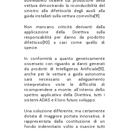
dovrebbero rivalere sul produttore della
vettura dimostrando la riconducibilità del
sinistro alla difettosità degli ausili alla
guida installati sulla vettura coinvolta
[9]
.
Non mancano criticità derivanti dalla
applicazione della Direttiva sulla
responsabilità per danno da prodotto
difettoso
[10]
a casi come quello di
specie.
In conformità a quanto genericamente
osservato con riguardo ai danni generati
da prodotti di Intelligenza Artificiale
[11]
,
anche per le vetture a guida autonoma
sarà necessario un adeguamento
interpretativo viste le difficoltà di
ricomprendere a monte, all’interno dello
spettro applicativo della Direttiva, tutti i
sistemi ADAS e il loro futuro sviluppo.
Una soluzione differente, ma certamente
dotata di maggiore portata innovativa, è
rappresentata dalla costituzione di un
fondo indennitario volto a risarcire tutti