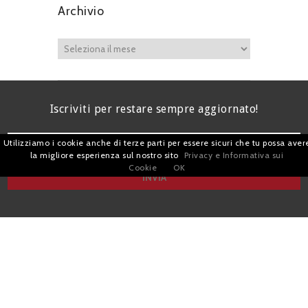
Archivio
Iscriviti per restare sempre aggiornato!
Utilizziamo i cookie anche di terze parti per essere sicuri che tu possa aver
la migliore esperienza sul nostro sito
Privacy e Informativa sui
Cookie
OK
I agree terms and conditions.*
| Avv. Giacomo Romano |
Piazza di Campitelli, 2 - 00186 Roma | P.I.
07880501213 |
Pubblicità
e
Privacy