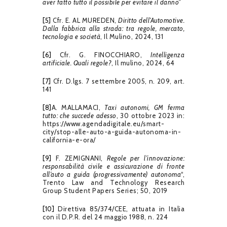
aver fatto tutto il possibile per evitare il danno”
[5]
Cfr. E. AL MUREDEN,
Diritto dell’Automotive.
Dalla fabbrica alla strada: tra regole, mercato,
tecnologia e società
, Il Mulino, 2024, 131
[6]
Cfr. G. FINOCCHIARO,
Intelligenza
artificiale. Quali regole?
, Il mulino, 2024, 64
[7]
Cfr. D.lgs. 7 settembre 2005, n. 209, art.
141
[8]
A. MALLAMACI,
Taxi autonomi, GM ferma
tutto: che succede adesso
, 30 ottobre 2023 in:
https://www.agendadigitale.eu/smart-
city/stop-alle-auto-a-guida-autonoma-in-
california-e-ora/
[9]
F. ZEMIGNANI,
Regole per l’innovazione:
responsabilità civile e assicurazione di fronte
all’auto a guida (progressivamente) autonoma
“,
Trento Law and Technology Research
Group Student Papers Series; 50, 2019
[10]
Direttiva 85/374/CEE, attuata in Italia
con il D.P.R. del 24 maggio 1988, n. 224