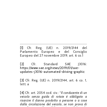
[1]
Cfr. Reg. (UE) n. 2019/2144 del
Parlamento Europeo e del Consiglio
Europeo del 27 novembre 2019, art. 6 co.1
[2]
Cfr. Standard SAE J3016:
https://www.sae.org/news/2019/01/sae-
updates-j3016-automated-driving-graphic
[3]
Cfr. Reg. (UE) n. 2019/2144, art. 6 co. 1,
lett. a
[4]
Cfr. art. 2054 cod. civ.: “
Il conducente di un
veicolo senza guida di rotaie è obbligato a
risarcire il danno prodotto a persone o a cose
dalla circolazione del veicolo, se non prova di