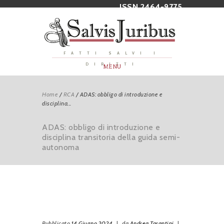
ISSN 2464-9775
FATTI SALVI I
DIRITTI
MENU
Home
/
RCA
/
ADAS: obbligo di introduzione e
disciplina...
ADAS: obbligo di introduzione e
disciplina transitoria della guida semi-
autonoma
Pubblicato
14 Giugno 2024
|
da
Andrea Tarantini
|