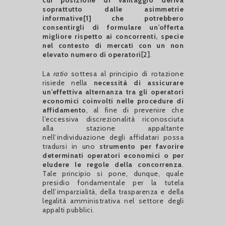
cui posizione di vantaggio deriva
soprattutto dalle asimmetrie
informative
[1]
che potrebbero
consentirgli di formulare un’offerta
migliore rispetto ai concorrenti, specie
nel contesto di mercati con un non
elevato numero di operatori
[2]
.
La
ratio
sottesa al principio di rotazione
risiede nella
necessità di assicurare
un’effettiva alternanza tra gli operatori
economici coinvolti nelle procedure di
affidamento
, al fine di prevenire che
l’eccessiva discrezionalità riconosciuta
alla stazione appaltante
nell’individuazione degli affidatari possa
tradursi in uno
strumento per favorire
determinati operatori economici o per
eludere le regole della concorrenza
.
Tale principio si pone, dunque, quale
presidio fondamentale per la tutela
dell’imparzialità, della trasparenza e della
legalità amministrativa nel settore degli
appalti pubblici.