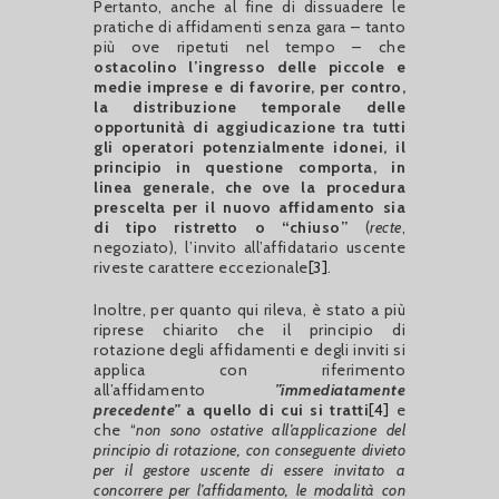
Pertanto, anche al fine di dissuadere le
pratiche di affidamenti senza gara – tanto
più ove ripetuti nel tempo – che
ostacolino l’ingresso delle piccole e
medie imprese e di favorire, per contro,
la distribuzione temporale delle
opportunità di aggiudicazione tra tutti
gli operatori potenzialmente idonei, il
principio in questione comporta, in
linea generale, che ove la procedura
prescelta per il nuovo affidamento sia
di tipo ristretto o “chiuso”
(
recte
,
negoziato), l’invito all’affidatario uscente
riveste carattere eccezionale
[3]
.
Inoltre, per quanto qui rileva, è stato a più
riprese chiarito che il principio di
rotazione degli affidamenti e degli inviti si
applica con riferimento
all’affidamento
”immediatamente
precedente”
a quello di cui si tratti
[4]
e
che “
non sono ostative all’applicazione del
principio di rotazione, con conseguente divieto
per il gestore uscente di essere invitato a
concorrere per l’affidamento, le modalità con