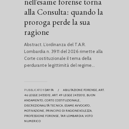
nell’esame forense torna
alla Consulta: quando la
proroga perde la sua
ragione
Abstract. L’ordinanza del T.A.R.
Lombardia n. 3911 del 2026 rimette alla
Corte costituzionale il tema della
perdurante legittimità del regime...
PUBBLICATO
1 DAY FA
/
ABILITAZIONE FORENSE,
ART.
46 LEGGE 247/2012,
ART. 49 LEGGE 247/2012,
BUON
ANDAMENTO,
CORTE COSTITUZIONALE,
DISCREZIONALITÀ TECNICA,
ESAME AVVOCATO,
MOTIVAZIONE,
PRINCIPIO DI RAGIONEVOLEZZA,
PROFESSIONE FORENSE,
TAR LOMBARDIA,
VOTO
NUMERICO