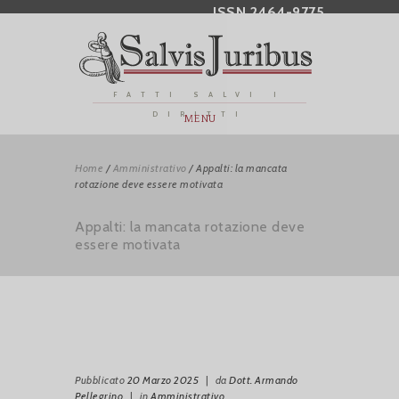
ISSN 2464-9775
FATTI SALVI I
DIRITTI
MENU
Home
/
Amministrativo
/
Appalti: la mancata
rotazione deve essere motivata
Appalti: la mancata rotazione deve
essere motivata
Pubblicato
20 Marzo 2025
|
da
Dott. Armando
Pellegrino
|
in
Amministrativo