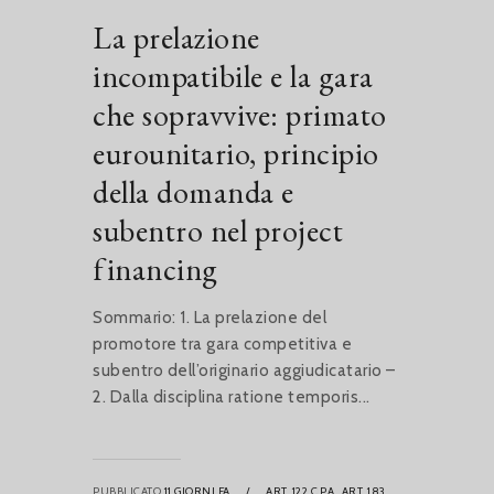
La prelazione
incompatibile e la gara
che sopravvive: primato
eurounitario, principio
della domanda e
subentro nel project
financing
Sommario: 1. La prelazione del
promotore tra gara competitiva e
subentro dell’originario aggiudicatario –
2. Dalla disciplina ratione temporis...
PUBBLICATO
11 GIORNI FA
/
ART. 122 C.P.A.,
ART. 183