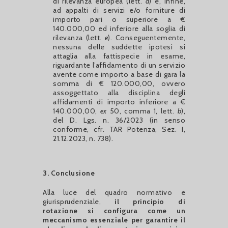
di rilevanza europea (lett.
d
) e, infine,
ad appalti di servizi e/o forniture di
importo pari o superiore a €
140.000,00 ed inferiore alla soglia di
rilevanza (lett.
e
). Conseguentemente,
nessuna delle suddette ipotesi si
attaglia alla fattispecie in esame,
riguardante l’affidamento di un servizio
avente come importo a base di gara la
somma di € 120.000,00, ovvero
assoggettato alla disciplina degli
affidamenti di importo inferiore a €
140.000,00,
ex
50, comma 1, lett.
b
),
del D. Lgs. n. 36/2023 (in senso
conforme, cfr. TAR Potenza, Sez. I,
21.12.2023, n. 738).
3. Conclusione
Alla luce del quadro normativo e
giurisprudenziale,
il principio di
rotazione si configura come un
meccanismo essenziale per garantire il