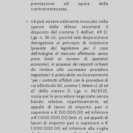
prestazione ad opera della
controinteressata;
né può essere utilmente invocato nella
specie dalle difese resistenti il
disposto del comma 5 dell’art. 49 D.
Lgs. n. 36 cit., poiché tale disposizione
derogatoria al principio di rotazione
(
prevista dal legislatore per il caso
dell’indagine di mercato effettuata senza
porre limiti al numero di operatori
economici, in possesso dei requisiti richiesti
da invitare alla successiva procedura
negoziata
) è praticabile esclusivamente
“
per i contratti affidati con le procedure di
cui all’articolo 50, comma 1, lettere c), d) ed
e)
” dello stesso D. Lgs. n. 36/2023,
ossia per le procedure negoziate senza
bando, relative, rispettivamente, ad
appalti di lavori di importo pari o
superiore a € 150.000,00 ed inferiore
a € 1.000.000,00 (lett.
c
), ad appalti di
lavori di importo pari o superiore a €
1.000.000,00 ed inferiore alla soglia