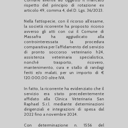
Comune avente ad oggetto il mancato
rispetto del principio di rotazione ex
articolo 49, comma 4, del D. Lgs. 36/2023.
Nella fattispecie, con il ricorso all’esame,
la società ricorrente ha proposto ricorso
avverso gli atti con cui il Comune di
Massafra ha aggiudicato alla
controinteressata la procedura
comparativa per l’affidamento del servizio
di pronto soccorso veterinario h24,
assistenza veterinaria specialistica,
nonché trasporto, ricovero,
mantenimento, cura e stallo di randagi
feriti e/o malati, per un importo di €
120.000,00 oltre IVA.
In fatto, la ricorrente ha evidenziato che il
servizio era stato precedentemente
affidato alla Clinica Veterinaria San
Raphael S.r.l. mediante determinazioni
dirigenziali e integrazioni di spesa dal
2022 fino a novembre 2024.
Con determinazione n. 1556 del