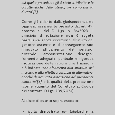
cui quello precedente gli è stato attribuito e le
caratteristiche dello stesso, ivi compresa la
durata”
[5]
.
Come già chiarito dalla giurisprudenza ed
oggi espressamente previsto dall’art. 49,
comma 4, del D. Lgs. n. 36/2023, il
principio di rotazione
non è regola
preclusiva
, senza eccezione, all’invito del
gestore uscente e al conseguente suo
rinnovato affidamento del servizio,
potendo l’amministrazione derogarvi
fornendo adeguata, puntuale e rigorosa
motivazione delle ragioni che l’hanno a
ciò indotta
“con riferimento alla struttura del
mercato e alla effettiva assenza di alternative,
nonché di accurata esecuzione del precedente
contratto”
[6]
e la qualità della prestazione
(come aggiunto del Correttivo al Codice
dei contratti, D.Lgs. 209/2024).
Alla luce di quanto sopra esposto:
risulta dimostrato
per
tabulas
che la