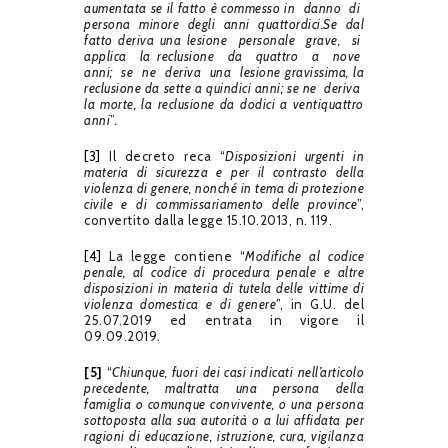
aumentata se il fatto è commesso in danno di
persona minore degli anni quattordici.
Se dal
fatto deriva una lesione personale grave, si
applica la reclusione da quattro a nove
anni; se ne deriva una lesione gravissima, la
reclusione da sette a quindici anni; se ne deriva
la morte, la reclusione da dodici a ventiquattro
anni
”.
[3]
Il decreto reca “
Disposizioni urgenti in
materia di sicurezza e per il contrasto della
violenza di genere, nonché in tema di protezione
civile e di commissariamento delle province
”,
convertito dalla legge 15.10.2013, n. 119.
[4]
La legge contiene “
Modifiche al codice
penale, al codice di procedura penale e altre
disposizioni in materia di tutela delle vittime di
violenza domestica e di genere
”, in G.U. del
25.07.2019 ed entrata in vigore il
09.09.2019.
[5]
“
Chiunque, fuori dei casi indicati nell’articolo
precedente, maltratta una persona della
famiglia o comunque convivente, o una persona
sottoposta alla sua autorità o a lui affidata per
ragioni di educazione, istruzione, cura, vigilanza