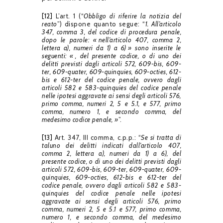
[12]
L’art. 1 (“
Obbligo di riferire la notizia del
reato
”) dispone quanto segue: “
1. All’articolo
347, comma 3, del codice di procedura penale,
dopo le parole: « nell’articolo 407, comma 2,
lettera a), numeri da 1) a 6) » sono inserite le
seguenti: « , del presente codice, o di uno dei
delitti previsti dagli articoli 572, 609-bis, 609-
ter, 609-quater, 609-quinquies, 609-octies, 612-
bis e 612-ter del codice penale, ovvero dagli
articoli 582 e 583-quinquies del codice penale
nelle ipotesi aggravate ai sensi degli articoli 576,
primo comma, numeri 2, 5 e 5.1, e 577, primo
comma, numero 1, e secondo comma, del
medesimo codice penale, »
”.
[13]
Art. 347, III comma, c.p.p.: “
Se si tratta di
taluno dei delitti indicati dall’articolo 407,
comma 2, lettera a), numeri da 1) a 6), del
presente codice, o di uno dei delitti previsti dagli
articoli 572, 609-bis, 609-ter, 609-quater, 609-
quinquies, 609-octies, 612-bis e 612-ter del
codice penale, ovvero dagli articoli 582 e 583-
quinquies del codice penale nelle ipotesi
aggravate ai sensi degli articoli 576, primo
comma, numeri 2, 5 e 5.1 e 577, primo comma,
numero 1, e secondo comma, del medesimo