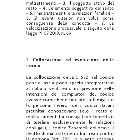
maltrattamenti –
3.
Il soggetto attivo del
reato –
4.
L’elemento soggettivo del reato
–
5.
I maltrattamenti e le relazioni familiari –
6.
Gli eventi ulteriori non voluti come
conseguenza della condotta –
7.
La
velocizzazione processuale a seguito della
legge 19.07.2019, n. 69
1. Collocazione ed evoluzione della
norma
La collocazione dell’art. 572 nel codice
penale lascia poco spazio interpretativo
al dubbio se il reato in questione nelle
intenzioni dei compilatori del codice
avesse come bene tutelato la famiglia o
la persona. Invero, se i codici italiani
preunitari conoscevano solo il reato di
maltrattamenti tra coniugi (con l’obiettivo
di tutelare esclusivamente le relazioni
coniugali), il codice Zanardelli collocava il
delitto di maltrattamenti tra i reati contro
la persona (art. 391), in quanto riteneva