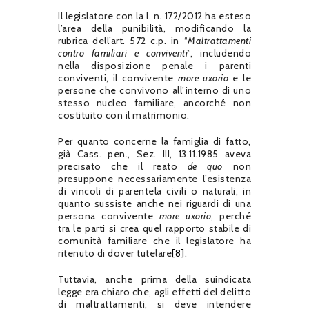
Il legislatore con la l. n. 172/2012 ha esteso
l’area della punibilità, modificando la
rubrica dell’art. 572 c.p. in “
Maltrattamenti
contro familiari e conviventi
”, includendo
nella disposizione penale i parenti
conviventi, il convivente
more uxorio
e le
persone che convivono all’interno di uno
stesso nucleo familiare, ancorché non
costituito con il matrimonio.
Per quanto concerne la famiglia di fatto,
già Cass. pen., Sez. III, 13.11.1985 aveva
precisato che il reato
de quo
non
presuppone necessariamente l’esistenza
di vincoli di parentela civili o naturali, in
quanto sussiste anche nei riguardi di una
persona convivente
more uxorio
, perché
tra le parti si crea quel rapporto stabile di
comunità familiare che il legislatore ha
ritenuto di dover tutelare
[8]
.
Tuttavia, anche prima della suindicata
legge era chiaro che, agli effetti del delitto
di maltrattamenti, si deve intendere