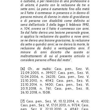
o custodia, o per l’esercizio di una professione o
di un’arte, è punito con la reclusione da tre a
sette anni.
La pena è aumentata fino alla metà
se il fatto è commesso in presenza o in danno di
persona minore, di donna in stato di gravidanza
o di persona con disabilità come definita ai
sensi dell’articolo 3 della legge 5 febbraio 1992,
n. 104, ovvero se il fatto è commesso con armi.
Se dal fatto deriva una lesione personale grave,
si applica la reclusione da quattro a nove anni;
se ne deriva una lesione gravissima, la reclusione
da sette a quindici anni; se ne deriva la morte, la
reclusione da dodici a ventiquattro anni.
Il
minore di anni diciotto che assiste ai
maltrattamenti di cui al presente articolo si
considera persona offesa dal reato
”.
[6]
Cfr.,
ex multis
: Cass. pen., Sez. VI,
22.09.2005, n. 39927; Cass. pen., Sez. VI,
12.04.2006, n. 26235; Cass. pen., Sez. V,
22.10.2010, n. 41142; Cass. pen., Sez. VI,
22.10.2014, n. 1400; Cass. pen., Sez. VI,
20.11.2018, n. 761; Cass. pen., Sez. III,
26.10.2018, n. 1508.
[7]
Cass. pen., Sez. VI, 10.12.2014, n. 4332;
Cass. pen., Sez. VI, 17.01.2013, n. 9724; Cass.
pen., Sez. V, 22.10.2010, n. 41142; Cass.