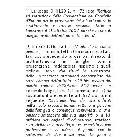
[1]
La legge 01.01.2012, n. 172 reca “
Ratifica
ed esecuzione della Convenzione del Consiglio
d’Europa per la protezione dei minori contro lo
sfruttamento e l’abuso sessuale, fatta a
Lanzarote il 25 ottobre 2007, nonché norme di
adeguamento dell’ordinamento interno
”.
[2]
Innanzitutto, l’art. 4 (“
Modifiche al codice
penale
”), I comma, lett. a) ha modificato l’art.
157, c.p. prevedendo anche per il reato di
maltrattamenti in famiglia termini
prescrizionali raddoppiati rispetto a quelli
ordinari, “
salvo che risulti la sussistenza
delle circostanze attenuanti contemplate dal
terzo comma dell’articolo 609-bis ovvero dal
quarto comma dell’articolo 609-quater
”. In
secondo luogo, l’art. 4, I comma, lett. d) ha
sostituito il precedente art. 572 c.p. con il
seguente: “
Chiunque, fuori dei casi indicati
nell’articolo precedente, maltratta una persona
della famiglia o comunque convivente, o una
persona sottoposta alla sua autorità o a lui
affidata per ragioni di educazione, istruzione,
cura, vigilanza o custodia, o per l’esercizio di una
professione o di un’arte, è punito con la
reclusione da due a sei anni.
La pena è