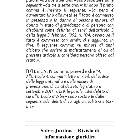
parole: «da due a sei anni» sono sostituite dalle
seguenti: «da tre a sette anni»; b) dopo il primo
comma è inserito il seguente: «La pena e’
aumentata fino alla metà se il fatto è commesso
in presenza o in danno di persona minore, di
donna in stato di gravidanza o di persona con
disabilità come definita ai sensi dell’articolo 3
della legge 5 febbraio 1992, n. 104, ovvero se il
fatto è commesso con armi»; c) è aggiunto, in
fine, il seguente comma: «Il minore di anni
diciotto che assiste ai maltrattamenti di cui al
presente articolo si considera persona offesa dal
reato.».
”
[17]
L’art. 9, IV comma, prevede che “
4.
All’articolo 4, comma 1, lettera i-ter), del codice
delle leggi antimafia e delle misure di
prevenzione, di cui al decreto legislativo 6
settembre 2011, n. 159, le parole: «del delitto di
cui all’articolo 612-bis» sono sostituite dalle
seguenti: «dei delitti di cui agli articoli 572 e 612-
bis».
”
Salvis Juribus – Rivista di
informazione giuridica