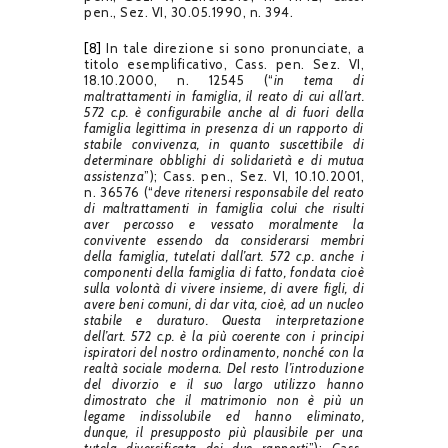
pen., Sez. VI, 30.05.1990, n. 394.
[8]
In tale direzione si sono pronunciate, a
titolo esemplificativo, Cass. pen. Sez. VI,
18.10.2000, n. 12545 (“
in tema di
maltrattamenti in famiglia, il reato di cui all’art.
572 c.p. è configurabile anche al di fuori della
famiglia legittima in presenza di un rapporto di
stabile convivenza, in quanto suscettibile di
determinare obblighi di solidarietà e di mutua
assistenza
”); Cass. pen., Sez. VI, 10.10.2001,
n. 36576 (“
deve ritenersi responsabile del reato
di maltrattamenti in famiglia colui che risulti
aver percosso e vessato moralmente la
convivente essendo da considerarsi membri
della famiglia, tutelati dall’art. 572 c.p. anche i
componenti della famiglia di fatto, fondata cioè
sulla volontà di vivere insieme, di avere figli, di
avere beni comuni, di dar vita, cioè, ad un nucleo
stabile e duraturo. Questa interpretazione
dell’art. 572 c.p. è la più coerente con i principi
ispiratori del nostro ordinamento, nonché con la
realtà sociale moderna. Del resto l’introduzione
del divorzio e il suo largo utilizzo hanno
dimostrato che il matrimonio non è più un
legame indissolubile ed hanno eliminato,
dunque, il presupposto più plausibile per una