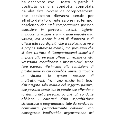
ha osservato che il reato in parola è
costituto da una condotta connotata
dall’abitualità, ovvero da comportamenti
che acquistano rilevanza penale per
effetto della loro reiterazione nel tempo,
ribadendo che “
tali comportamenti possono
consistere in percosse, lesioni, ingiurie,
minacce, privazioni e umiliazioni imposte alla
vittima, ma anche in atti di disprezzo e di
offesa alla sua dignità, che si risolvano in vere
e proprie sofferenze morali, ma precisano che
si deve trattare di “comportamenti idonei ad
imporre alla persona offesa un regime di vita
vessatorio, mortificante e insostenibile” senza
fare espresso riferimento alla condizione di
prostrazione in cui dovrebbe venirsi a trovare
la vittima. In questa nozione di
maltrattamenti “rientrano anche fatti lesivi
dell’integrità solo morale del soggetto passivo,
che possono consistere in parole che offendono
la dignità della persona, purché tali condotte
abbiano i caratteri della sopraffazione
sistematica e programmata tale da rendere la
convivenza particolarmente dolorosa, con
conseguente intollerabile degenerazione del