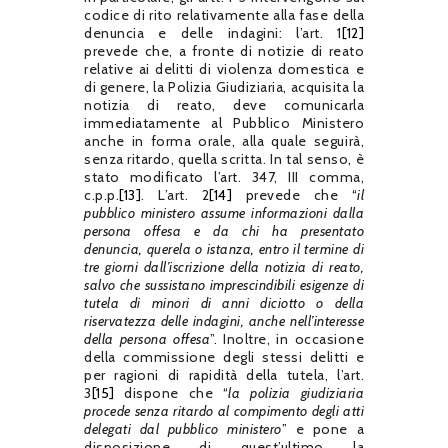
codice di rito relativamente alla fase della
denuncia e delle indagini: l’art. 1
[12]
prevede che, a fronte di notizie di reato
relative ai delitti di violenza domestica e
di genere, la Polizia Giudiziaria, acquisita la
notizia di reato, deve comunicarla
immediatamente al Pubblico Ministero
anche in forma orale, alla quale seguirà,
senza ritardo, quella scritta. In tal senso, è
stato modificato l’art. 347, III comma,
c.p.p.
[13]
. L’art. 2
[14]
prevede che “
il
pubblico ministero assume informazioni dalla
persona offesa e da chi ha presentato
denuncia, querela o istanza, entro il termine di
tre giorni dall’iscrizione della notizia di reato,
salvo che sussistano imprescindibili esigenze di
tutela di minori di anni diciotto o della
riservatezza delle indagini, anche nell’interesse
della persona offesa
”. Inoltre, in occasione
della commissione degli stessi delitti e
per ragioni di rapidità della tutela, l’art.
3
[15]
dispone che “
la polizia giudiziaria
procede senza ritardo al compimento degli atti
delegati dal pubblico ministero
” e pone a
disposizione di quest’ultimo la