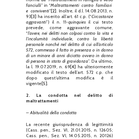
fanciulli
” in “
Maltrattamenti contro familiari
e conviventi
”
[2]
. Inoltre, il d.l. 14.08.2013, n.
93
[3]
ha inserito all’art. 61 c.p. (“
Circostanze
aggravanti
”) il n. 11-
quinquies
il cui testo
prevede, come aggravante comune,
“
l’avere, nei delitti non colposi contro la vita e
l’incolumità individuale, contro la libertà
personale nonché nel delitto di cui all’articolo
572, commesso il fatto in presenza o in danno
di un minore di anni diciotto ovvero in danno
di persona in stato di gravidanza
”. Da ultimo,
la l. 19.07.2019, n. 69
[4]
ha ulteriormente
modificato il testo dell’art. 572 c.p. che
dopo quest’ultima modifica è il
vigente
[5]
.
2. La condotta nel delitto di
maltrattamenti
– Abitualità della condotta
La recente giurisprudenza di legittimità
(Cass. pen., Sez. VI, 21.01.2015, n. 12605;
Cass. pen., Sez. VI, 14.05.2015, n. 20126)