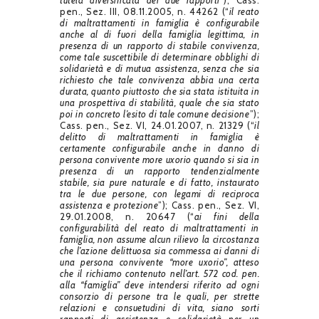
tutela diversificata dei due rapporti
”); Cass.
pen., Sez. III, 08.11.2005, n. 44262 (“
il reato
di maltrattamenti in famiglia è configurabile
anche al di fuori della famiglia legittima, in
presenza di un rapporto di stabile convivenza,
come tale suscettibile di determinare obblighi di
solidarietà e di mutua assistenza, senza che sia
richiesto che tale convivenza abbia una certa
durata, quanto piuttosto che sia stata istituita in
una prospettiva di stabilità, quale che sia stato
poi in concreto l’esito di tale comune decisione
”);
Cass. pen., Sez. VI, 24.01.2007, n. 21329 (“
il
delitto di maltrattamenti in famiglia è
certamente configurabile anche in danno di
persona convivente more uxorio quando si sia in
presenza di un rapporto tendenzialmente
stabile, sia pure naturale e di fatto, instaurato
tra le due persone, con legami di reciproca
assistenza e protezione
”); Cass. pen., Sez. VI,
29.01.2008, n. 20647 (“
ai fini della
configurabilità del reato di maltrattamenti in
famiglia, non assume alcun rilievo la circostanza
che l’azione delittuosa sia commessa ai danni di
una persona convivente “more uxorio”, atteso
che il richiamo contenuto nell’art. 572 cod. pen.
alla “famiglia” deve intendersi riferito ad ogni
consorzio di persone tra le quali, per strette
relazioni e consuetudini di vita, siano sorti