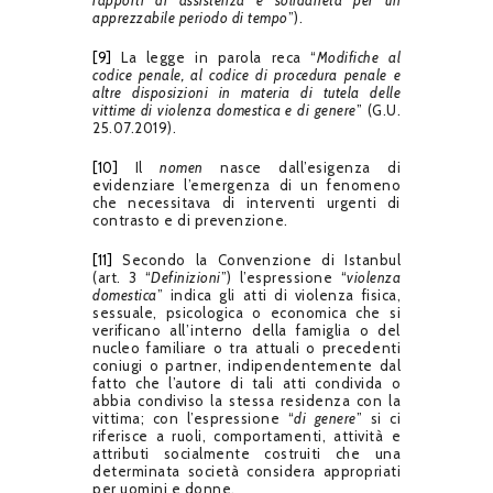
rapporti di assistenza e solidarietà per un
apprezzabile periodo di tempo
”).
[9]
La legge in parola reca “
Modifiche al
codice penale, al codice di procedura penale e
altre disposizioni in materia di tutela delle
vittime di violenza domestica e di genere
” (G.U.
25.07.2019).
[10]
Il
nomen
nasce dall’esigenza di
evidenziare l’emergenza di un fenomeno
che necessitava di interventi urgenti di
contrasto e di prevenzione.
[11]
Secondo la Convenzione di Istanbul
(art. 3 “
Definizioni
”) l’espressione “
violenza
domestica
” indica gli atti di violenza fisica,
sessuale, psicologica o economica che si
verificano all’interno della famiglia o del
nucleo familiare o tra attuali o precedenti
coniugi o partner, indipendentemente dal
fatto che l’autore di tali atti condivida o
abbia condiviso la stessa residenza con la
vittima; con l’espressione “
di genere
” si ci
riferisce a ruoli, comportamenti, attività e
attributi socialmente costruiti che una
determinata società considera appropriati
per uomini e donne.