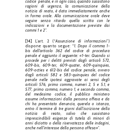
codice penale, e in ogni caso, quando sussistono
ragioni di urgenza, la comunicazione della
notizia di reato, è data immediatamente anche
in forma orale. Alla comunicazione orale deve
seguire senza ritardo quella scritta con le
indicazioni e la documentazione previste dai
commi 1 e 2
”.
[14]
L’art. 2 (“
Assunzione di informazioni
”)
dispone quanto segue: “
1. Dopo il comma 1-
bis dell’articolo 362 del codice di procedura
penale e’ aggiunto il seguente: «1-ter. Quando si
procede per i delitti previsti dagli articoli 572,
609-bis, 609-ter, 609-quater, 609-quinquies,
609-octies e 612-bis del codice penale, ovvero
dagli articoli 582 e 583-quinquies del codice
penale nelle ipotesi aggravate ai sensi degli
articoli 576, primo comma, numeri 2, 5 e 5.1, e
577, primo comma, numero 1, e secondo comma,
del medesimo codice, il pubblico ministero
assume informazioni dalla persona offesa e da
chi ha presentato denuncia, querela o istanza,
entro il termine di tre giorni dall’iscrizione della
notizia di reato, salvo che sussistano
imprescindibili esigenze di tutela di minori di
anni diciotto o della riservatezza delle indagini,
anche nell’interesse della persona offesa»
”.