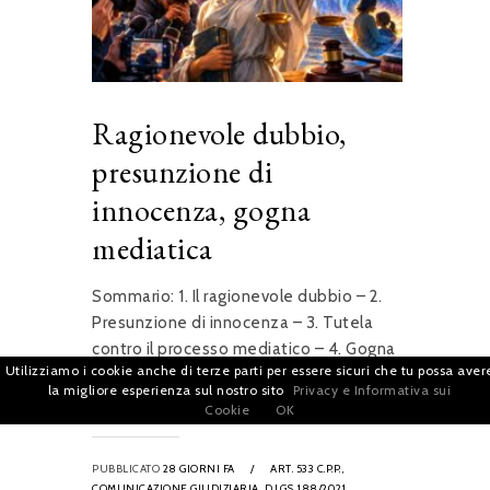
Ragionevole dubbio,
presunzione di
innocenza, gogna
mediatica
Sommario: 1. Il ragionevole dubbio – 2.
Presunzione di innocenza – 3. Tutela
contro il processo mediatico – 4. Gogna
Utilizziamo i cookie anche di terze parti per essere sicuri che tu possa aver
mediatica e...
la migliore esperienza sul nostro sito
Privacy e Informativa sui
Cookie
OK
PUBBLICATO
28 GIORNI FA
/
ART. 533 C.P.P.,
COMUNICAZIONE GIUDIZIARIA,
D.LGS. 188/2021,