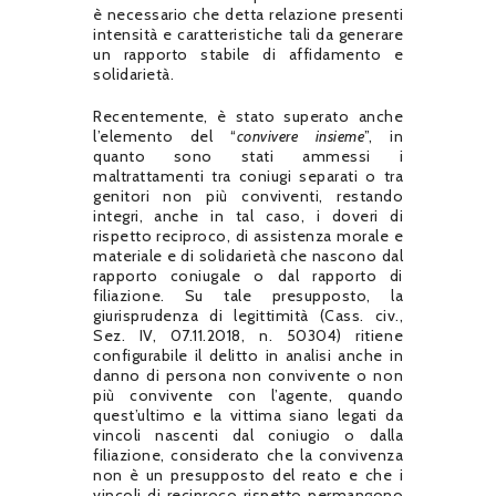
è necessario che detta relazione presenti
intensità e caratteristiche tali da generare
un rapporto stabile di affidamento e
solidarietà.
Recentemente, è stato superato anche
l’elemento del “
convivere insieme
”, in
quanto sono stati ammessi i
maltrattamenti tra coniugi separati o tra
genitori non più conviventi, restando
integri, anche in tal caso, i doveri di
rispetto reciproco, di assistenza morale e
materiale e di solidarietà che nascono dal
rapporto coniugale o dal rapporto di
filiazione. Su tale presupposto, la
giurisprudenza di legittimità (Cass. civ.,
Sez. IV, 07.11.2018, n. 50304) ritiene
configurabile il delitto in analisi anche in
danno di persona non convivente o non
più convivente con l’agente, quando
quest’ultimo e la vittima siano legati da
vincoli nascenti dal coniugio o dalla
filiazione, considerato che la convivenza
non è un presupposto del reato e che i
vincoli di reciproco rispetto permangono