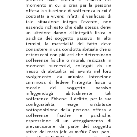
momento in cui si crea per la persona
offesa la situazione di sofferenza in cui è
costretta a vivere; infatti, il verificarsi di
tale situazione integra l’evento, non
essendo richiesto che dalla stessa derivi
un ulteriore danno all’integrità fisica o
psichica del soggetto passivo. In altri
termini, la materialità del fatto deve
consistere in una condotta abituale che si
estrinsechi con più atti che determinano
sofferenze fisiche o morali, realizzati in
momenti successivi, collegati da un
nesso di abitualità ed avvinti nel loro
svolgimento da un’unica intenzione
criminosa di ledere l’integrità fisica o
morale del soggetto passivo
infliggendogli abitualmente tali
sofferenze. Ebbene, il delitto, per la sua
configurabilità, esige un’abituale
sottoposizione della persona offesa a
sofferenze fisiche e psichiche,
espressione di un atteggiamento di
prevaricazione da parte del soggetto
attivo del reato (cfr.
ex multis
: Cass. pen.,