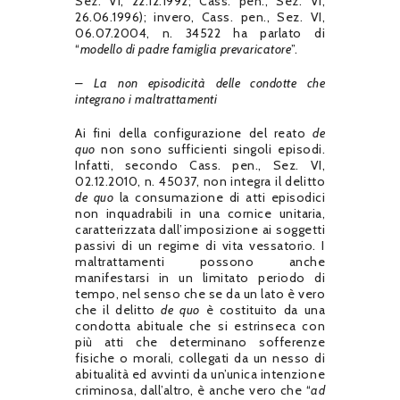
Sez. VI, 22.12.1992; Cass. pen., Sez. VI,
26.06.1996); invero, Cass. pen., Sez. VI,
06.07.2004, n. 34522 ha parlato di
“
modello di padre famiglia prevaricatore
”.
– La non episodicità delle condotte che
integrano i maltrattamenti
Ai fini della configurazione del reato
de
quo
non sono sufficienti singoli episodi.
Infatti, secondo Cass. pen., Sez. VI,
02.12.2010, n. 45037, non integra il delitto
de quo
la consumazione di atti episodici
non inquadrabili in una cornice unitaria,
caratterizzata dall’imposizione ai soggetti
passivi di un regime di vita vessatorio. I
maltrattamenti possono anche
manifestarsi in un limitato periodo di
tempo, nel senso che se da un lato è vero
che il delitto
de quo
è costituito da una
condotta abituale che si estrinseca con
più atti che determinano sofferenze
fisiche o morali, collegati da un nesso di
abitualità ed avvinti da un’unica intenzione
criminosa, dall’altro, è anche vero che “
ad