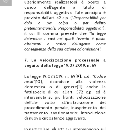
ulteriormente realizzatosi è posto a
carico dell’agente a titolo di
responsabilità oggettiva. Tale principio è
previsto dall’art. 42 c.p. (“
Responsabilità per
dolo o per colpa o per delitto
preterintenzionale. Responsabilità oggettiva
”),
il cui III comma prevede che “
la legge
determina i casi nei quali l’evento è posto
altrimenti a carico dell’agente come
conseguenza della sua azione od omissione
”.
7. La velocizzazione processuale a
seguito della legge 19.07.2019, n. 69
La legge 19.07.2019, n. 69
[9]
, c.d. “
Codice
rosso
”
[10]
, riconduce alla violenza
domestica o di genere
[11]
anche la
fattispecie di cui all’art. 572 c.p. ed è
intervenuta su più fronti: velocizzazione
dell’
iter
volto all’instaurazione del
procedimento penale, inasprimento del
trattamento sanzionatorio; introduzione
di nuove circostanze aggravanti.
In particolare, gli artt. 1-3 intervengono sul