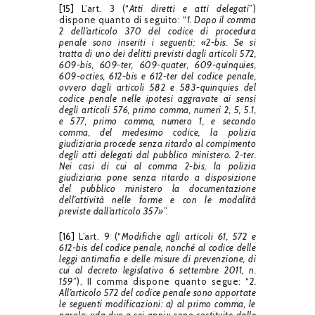
[15]
L’art. 3 (“
Atti diretti e atti delegati
”)
dispone quanto di seguito: “
1. Dopo il comma
2 dell’articolo 370 del codice di procedura
penale sono inseriti i seguenti: «2-bis. Se si
tratta di uno dei delitti previsti dagli articoli 572,
609-bis, 609-ter, 609-quater, 609-quinquies,
609-octies, 612-bis e 612-ter del codice penale,
ovvero dagli articoli 582 e 583-quinquies del
codice penale nelle ipotesi aggravate ai sensi
degli articoli 576, primo comma, numeri 2, 5, 5.1,
e 577, primo comma, numero 1, e secondo
comma, del medesimo codice, la polizia
giudiziaria procede senza ritardo al compimento
degli atti delegati dal pubblico ministero. 2-ter.
Nei casi di cui al comma 2-bis, la polizia
giudiziaria pone senza ritardo a disposizione
del pubblico ministero la documentazione
dell’attività nelle forme e con le modalità
previste dall’articolo 357»
”.
[16]
L’art. 9 (“
Modifiche agli articoli 61, 572 e
612-bis del codice penale, nonché al codice delle
leggi antimafia e delle misure di prevenzione, di
cui al decreto legislativo 6 settembre 2011, n.
159
”), II comma dispone quanto segue: “
2.
All’articolo 572 del codice penale sono apportate
le seguenti modificazioni: a) al primo comma, le