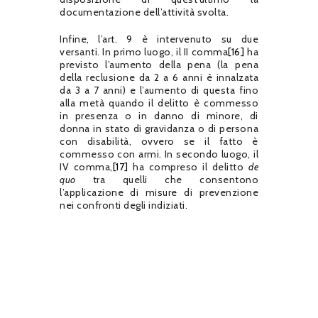
documentazione dell’attività svolta.
Infine, l’art. 9 è intervenuto su due
versanti. In primo luogo, il II comma
[16]
ha
previsto l’aumento della pena (la pena
della reclusione da 2 a 6 anni è innalzata
da 3 a 7 anni) e l’aumento di questa fino
alla metà quando il delitto è commesso
in presenza o in danno di minore, di
donna in stato di gravidanza o di persona
con disabilità, ovvero se il fatto è
commesso con armi. In secondo luogo, il
IV comma,
[17]
ha compreso il delitto
de
quo
tra quelli che consentono
l’applicazione di misure di prevenzione
nei confronti degli indiziati.