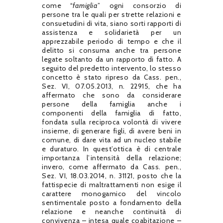
come “
famiglia
” ogni consorzio di
persone tra le quali per strette relazioni e
consuetudini di vita, siano sorti rapporti di
assistenza e solidarietà per un
apprezzabile periodo di tempo e che il
delitto si consuma anche tra persone
legate soltanto da un rapporto di fatto. A
seguito del predetto intervento, lo stesso
concetto è stato ripreso da Cass. pen.,
Sez. VI, 07.05.2013, n. 22915, che ha
affermato che sono da considerare
persone della famiglia anche i
componenti della famiglia di fatto,
fondata sulla reciproca volontà di vivere
insieme, di generare figli, di avere beni in
comune, di dare vita ad un nucleo stabile
e duraturo. In quest’ottica è di centrale
importanza l’intensità della relazione;
invero, come affermato da Cass. pen.,
Sez. VI, 18.03.2014, n. 31121, posto che la
fattispecie di maltrattamenti non esige il
carattere monogamico del vincolo
sentimentale posto a fondamento della
relazione e neanche continuità di
convivenza – intesa quale coabitazione –