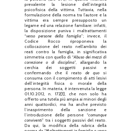
prevalente la lesione dell’integrità
psicofisica della vittima. Tuttavia, nella
formulazione della norma tra l’autore e la
vittima era sempre presupposto un
legame ed una relazione familiare: infatti,
la disposizione puniva i maltrattamenti
“
verso persone della famiglia
”; invece, il
Codice Rocco riproponeva la
collocazione del reato nell’ambito dei
reati contro la famiglia, in significativa
simmetria con quello di “
Abuso dei mezzi di
correzione o di disciplina
”, allargando la
cerchia dei soggetti passivi e
confermando che il reato
de quo
si
consuma con il compimento di atti lesivi
dell’integrità fisica o morale della
persona. In materia, è intervenuta la legge
01.10.2012, n. 172
[1]
, che non solo ha
offerto una tutela più ampia ai minori degli
anni quattordici, ma ha anche previsto
l’inasprimento della sanzione e
l’introduzione delle persone “
comunque
conviventi
” tra i soggetti passivi del reato.
Da qui, la modifica della rubrica della
norma da “
Maltrattamenti in famiglia o verso