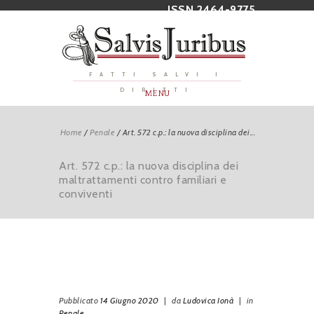
ISSN 2464-9775
FATTI SALVI I
DIRITTI
MENU
Home
/
Penale
/
Art. 572 c.p.: la nuova disciplina dei...
Art. 572 c.p.: la nuova disciplina dei
maltrattamenti contro familiari e
conviventi
Pubblicato
14 Giugno 2020
|
da
Ludovica Ionà
|
in
Penale