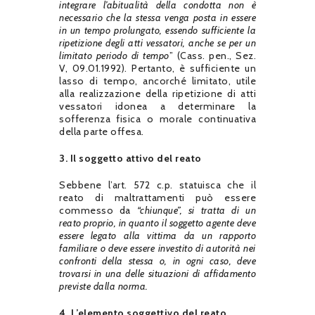
integrare l’abitualità della condotta non è
necessario che la stessa venga posta in essere
in un tempo prolungato, essendo sufficiente la
ripetizione degli atti vessatori, anche se per un
limitato periodo di tempo
” (Cass. pen., Sez.
V, 09.01.1992). Pertanto, è sufficiente un
lasso di tempo, ancorché limitato, utile
alla realizzazione della ripetizione di atti
vessatori idonea a determinare la
sofferenza fisica o morale continuativa
della parte offesa.
3. Il soggetto attivo del reato
Sebbene l’art. 572 c.p. statuisca che il
reato di maltrattamenti può essere
commesso da
“chiunque”
, si tratta di un
reato proprio, in quanto il soggetto agente deve
essere legato alla vittima da un rapporto
familiare o deve essere investito di autorità nei
confronti della stessa o, in ogni caso, deve
trovarsi in una delle situazioni di affidamento
previste dalla norma.
4. L’elemento soggettivo del reato