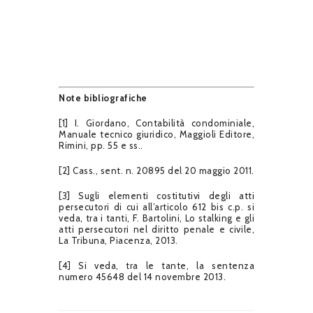
Note bibliografiche
[1] I. Giordano, Contabilità condominiale,
Manuale tecnico giuridico, Maggioli Editore,
Rimini, pp. 55 e ss..
[2] Cass., sent. n. 20895 del 20 maggio 2011.
[3] Sugli elementi costitutivi degli atti
persecutori di cui all’articolo 612 bis c.p. si
veda, tra i tanti, F. Bartolini, Lo stalking e gli
atti persecutori nel diritto penale e civile,
La Tribuna, Piacenza, 2013.
[4] Si veda, tra le tante, la sentenza
numero 45648 del 14 novembre 2013.