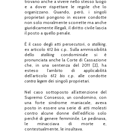
trovano anche a vivere nello stesso luogo
e a dover rispettare le regole che lo
organizzano. Quando, però, i singoli
proprietari pongono in essere condotte
non solo moralmente scorrette ma anche
giuridicamente illegali, il diritto civile lascia
il posto a quello penale.
È il caso degli atti persecutori, o
stalking
,
ex articolo 612
bis
c.p.. Sulla ammissibilità
dello
stalking
condominiale si è
pronunciata anche la Corte di Cassazione
che, in una sentenza del 2011 [2], ha
esteso l’ambito di applicabilità
dell’articolo 612
bis
c.p. alle condotte
contra legem
dei singoli proprietari.
Nel caso sottoposto all’attenzione del
Supremo Consesso, un condomino, con
una forte sindrome maniacale, aveva
posto in essere una serie di atti molesti
contro alcune donne dell’edificio solo
perché di genere femminile. Le pedinava,
le minacciava di morte e,
contestualmente, le insultava.