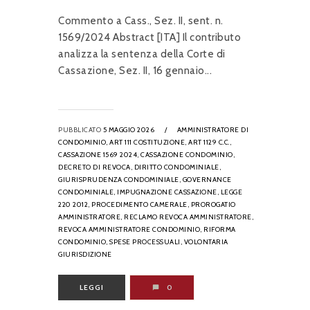
Commento a Cass., Sez. II, sent. n.
1569/2024 Abstract [ITA] Il contributo
analizza la sentenza della Corte di
Cassazione, Sez. II, 16 gennaio...
PUBBLICATO
5 MAGGIO 2026
/
AMMINISTRATORE DI
CONDOMINIO,
ART 111 COSTITUZIONE,
ART 1129 C.C.,
CASSAZIONE 1569 2024,
CASSAZIONE CONDOMINIO,
DECRETO DI REVOCA,
DIRITTO CONDOMINIALE,
GIURISPRUDENZA CONDOMINIALE,
GOVERNANCE
CONDOMINIALE,
IMPUGNAZIONE CASSAZIONE,
LEGGE
220 2012,
PROCEDIMENTO CAMERALE,
PROROGATIO
AMMINISTRATORE,
RECLAMO REVOCA AMMINISTRATORE,
REVOCA AMMINISTRATORE CONDOMINIO,
RIFORMA
CONDOMINIO,
SPESE PROCESSUALI,
VOLONTARIA
GIURISDIZIONE
LEGGI
0