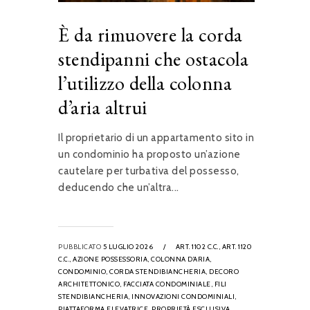
È da rimuovere la corda
stendipanni che ostacola
l’utilizzo della colonna
d’aria altrui
Il proprietario di un appartamento sito in
un condominio ha proposto un’azione
cautelare per turbativa del possesso,
deducendo che un’altra...
PUBBLICATO
5 LUGLIO 2026
/
ART. 1102 C.C.,
ART. 1120
C.C.,
AZIONE POSSESSORIA,
COLONNA D’ARIA,
CONDOMINIO,
CORDA STENDIBIANCHERIA,
DECORO
ARCHITETTONICO,
FACCIATA CONDOMINIALE,
FILI
STENDIBIANCHERIA,
INNOVAZIONI CONDOMINIALI,
PIATTAFORMA ELEVATRICE,
PROPRIETÀ ESCLUSIVA,