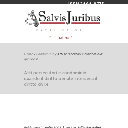
ISSN 2464-9775
FATTI SALVI I
DIRITTI
MENU
Home
/
Condominio
/
Atti persecutori e condominio:
quando il...
Atti persecutori e condominio:
quando il diritto penale interseca il
diritto civile
Pubblicato
2 Luglio 2021
|
da
Avv. Tullio Facciolini