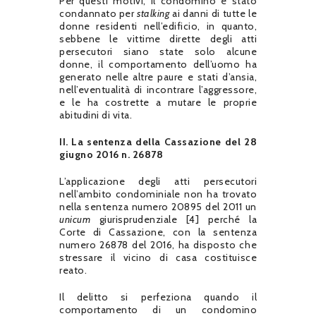
Per questi motivi, il condomino è stato
condannato per
stalking
ai danni di tutte le
donne residenti nell’edificio, in quanto,
sebbene le vittime dirette degli atti
persecutori siano state solo alcune
donne, il comportamento dell’uomo ha
generato nelle altre paure e stati d’ansia,
nell’eventualità di incontrare l’aggressore,
e le ha costrette a mutare le proprie
abitudini di vita.
II. La sentenza della Cassazione del 28
giugno 2016 n. 26878
L’applicazione degli atti persecutori
nell’ambito condominiale non ha trovato
nella sentenza numero 20895 del 2011 un
unicum
giurisprudenziale [4] perché la
Corte di Cassazione, con la sentenza
numero 26878 del 2016, ha disposto che
stressare il vicino di casa costituisce
reato.
Il delitto si perfeziona quando il
comportamento di un condomino