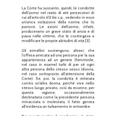
La Corte ha sussunto, quindi, le condotte
dell’uomo nel reato di atti persecutori di
cui all’articolo 612
bis
c.p., vedendo in esse
un’unica violazione della norma che lo
punisce. Le azioni dell’uomo, infatti,
producevano un grave stato di ansia e di
paura nelle vittime, che le costringeva a
modificare le proprie abitudini di vita [3].
Gli ermellini sostengono, altresì, che
l’offesa arrecata ad una persona per la sua
appartenenza ad un genere (femminile,
nel caso in esame) turbi di per sé ogni
altra persona dello stesso sesso (donna,
nel caso sottoposto all’attenzione della
Corte). Se, poi, la condotta è reiterata
contro un’altra donna, perché vive nello
stesso luogo privato, così da esserne, per
questa ragione, occasionalmente
destinataria come la precedente persona
minacciata o molestata, il fatto genera
all’evidenza un turbamento in entrambe.