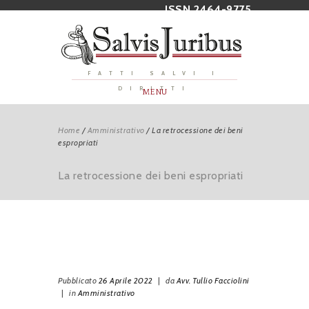
ISSN 2464-9775
FATTI SALVI I
DIRITTI
MENU
Home
/
Amministrativo
/
La retrocessione dei beni
espropriati
La retrocessione dei beni espropriati
Pubblicato
26 Aprile 2022
|
da
Avv. Tullio Facciolini
|
in
Amministrativo