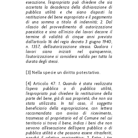
esecuzione, l’espropriato può chiedere che sia
accertata la decadenza della dichiarazione di
pubblica utilità e che siano disposti la
restituzione del bene espropriato e il pagamento
di una somma a titolo di indennità; 2. Dal
rilascio del provvedimento di autorizzazione
paesistica e sino all’inizio dei lavori decorre il
termine di validità di cinque anni previsto
dall’articolo 16 del regio decreto 3 giugno 1940,
n. 1357, dell’autorizzazione stessa. Qualora i
lavori siano iniziati nel quinquennio,
l’autorizzazione si considera valida per tutta la
durata degli stessi
.
[3] Nella specie un diritto potestativo.
[4] Articolo 47:
1. Quando è stata realizzata
l’opera pubblica o di pubblica utilità,
l’espropriato può chiedere la restituzione della
parte del bene, già di sua proprietà, che non sia
stata utilizzata. In tal caso, il soggetto
beneficiario della espropriazione, con lettera
raccomandata con avviso di ricevimento,
trasmessa al proprietario ed al Comune nel cui
territorio si trova il bene, indica i beni che non
servono all’esecuzione dell’opera pubblica o di
pubblica utilità e che possono essere ritrasferiti,
nonché il relativo corrispettivo; 2. Entro i tre