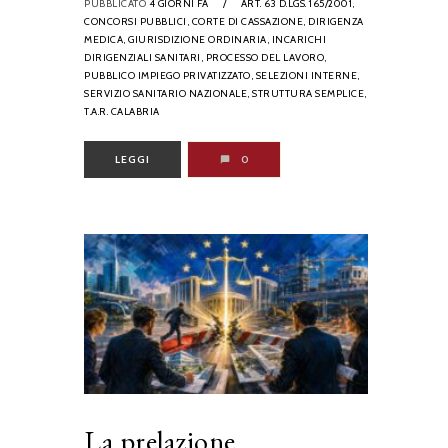
PUBBLICATO
4 GIORNI FA
/
ART. 63 D.LGS. 165/2001,
CONCORSI PUBBLICI,
CORTE DI CASSAZIONE,
DIRIGENZA
MEDICA,
GIURISDIZIONE ORDINARIA,
INCARICHI
DIRIGENZIALI SANITARI,
PROCESSO DEL LAVORO,
PUBBLICO IMPIEGO PRIVATIZZATO,
SELEZIONI INTERNE,
SERVIZIO SANITARIO NAZIONALE,
STRUTTURA SEMPLICE,
T.A.R. CALABRIA
LEGGI
0
La prelazione