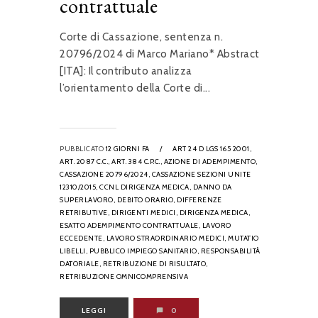
contrattuale
Corte di Cassazione, sentenza n.
20796/2024 di Marco Mariano* Abstract
[ITA]: Il contributo analizza
l’orientamento della Corte di...
PUBBLICATO
12 GIORNI FA
/
ART 24 D LGS 165 2001,
ART. 2087 C.C.,
ART. 384 C.P.C.,
AZIONE DI ADEMPIMENTO,
CASSAZIONE 20796/2024,
CASSAZIONE SEZIONI UNITE
12310/2015,
CCNL DIRIGENZA MEDICA,
DANNO DA
SUPERLAVORO,
DEBITO ORARIO,
DIFFERENZE
RETRIBUTIVE,
DIRIGENTI MEDICI,
DIRIGENZA MEDICA,
ESATTO ADEMPIMENTO CONTRATTUALE,
LAVORO
ECCEDENTE,
LAVORO STRAORDINARIO MEDICI,
MUTATIO
LIBELLI,
PUBBLICO IMPIEGO SANITARIO,
RESPONSABILITÀ
DATORIALE,
RETRIBUZIONE DI RISULTATO,
RETRIBUZIONE OMNICOMPRENSIVA
LEGGI
0