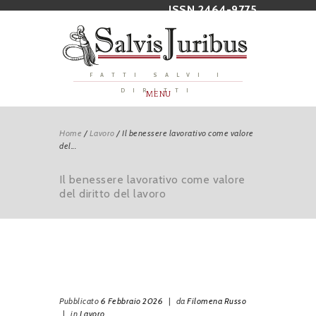
ISSN 2464-9775
FATTI SALVI I
DIRITTI
MENU
Home
/
Lavoro
/
Il benessere lavorativo come valore
del...
Il benessere lavorativo come valore
del diritto del lavoro
Pubblicato
6 Febbraio 2026
|
da
Filomena Russo
|
in
Lavoro