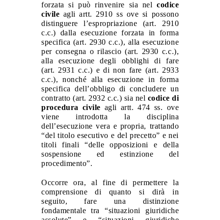
forzata si può rinvenire sia nel
codice
civile
agli artt. 2910 ss ove si possono
distinguere l’espropriazione (art. 2910
c.c.) dalla esecuzione forzata in forma
specifica (art. 2930 c.c.), alla esecuzione
per consegna o rilascio (art. 2930 c.c.),
alla esecuzione degli obblighi di fare
(art. 2931 c.c.) e di non fare (art. 2933
c.c.), nonché alla esecuzione in forma
specifica dell’obbligo di concludere un
contratto (art. 2932 c.c.) sia nel
codice di
procedura civile
agli artt. 474 ss. ove
viene introdotta la disciplina
dell’esecuzione vera e propria, trattando
“del titolo esecutivo e del precetto” e nei
titoli finali “delle opposizioni e della
sospensione ed estinzione del
procedimento”.
Occorre ora, al fine di permettere la
comprensione di quanto si dirà in
seguito, fare una distinzione
fondamentale tra “situazioni giuridiche
assolute” e “situazioni giuridiche