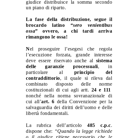
giudice distribuisce la somma secondo
un piano di riparto.
La fase della distribuzione, segue il
brocardo latino “
sero venientibus
ossa
” ovvero, a
chi tardi arriva
rimangono le ossa!
N
el proseguire l’esegesi che regola
l’esecuzione forzata, grande interesse
deve essere riservato anche al
sistema
delle garanzie processuali
, in
particolare al
principio del
contraddittorio
, il quale si rileva dal
combinato disposto delle norme
costituzionali di cui agli artt.
24 e 111
nonché nella norma sovranazionale di
cui all’
art. 6
della Convenzione per la
salvaguardia dei diritti dell’uomo e delle
libertà fondamentali.
La rubrica dell’articolo
485 c.p.c
.
dispone che:
“Quando la legge richiede
o il giudice ritiene necessario che le