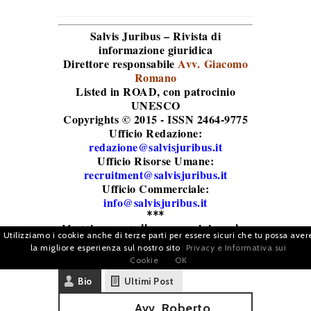
Salvis Juribus – Rivista di
informazione giuridica
Direttore responsabile
Avv. Giacomo
Romano
Listed in ROAD
, con patrocinio
UNESCO
Copyrights © 2015 - ISSN 2464-9775
Ufficio Redazione:
redazione@salvisjuribus.it
Ufficio Risorse Umane:
recruitment@salvisjuribus.it
Ufficio Commerciale:
info@salvisjuribus.it
***
Metti una stella e seguici anche
Utilizziamo i cookie anche di terze parti per essere sicuri che tu possa aver
su
Google News
la migliore esperienza sul nostro sito
Privacy e Informativa sui
Cookie
OK
Bio
Ultimi Post
Avv. Roberto