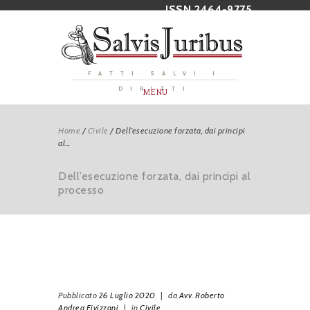
ISSN 2464-9775
FATTI SALVI I
DIRITTI
MENU
Home
/
Civile
/
Dell’esecuzione forzata, dai principi
al...
Dell’esecuzione forzata, dai principi al
processo
Pubblicato
26 Luglio 2020
|
da
Avv. Roberto
Andrea Fivizzani
|
in
Civile