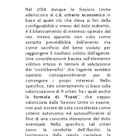
Nel 2014 dunque le Sezioni Unite
aderiscono al
c.d. criterio economico
in
base al quale ciò che rileva ai fini della
configurabilità o meno del dolo indiretto,
è il bilanciamento di interessi operato dal
reo, inteso appunto non solo come
astratta prevedibilità dell’evento ma
come sacrificio del bene violato per
raggiungere il risultato voluto dell’agente.
Una considerazione basata sull’elemento
volitivo inteso in termini di valutazione
dei “costi/benefici” che l’agente avrebbe
operato consapevolmente pur di
conseguire i propri interessi. Nello
specifico, tale orientamento si basa sulla
valorizzazione di 11 criteri, fra i quali anche
la
formula di “Frank”,
che seppur
valorizzata dalle Sezioni Unite in esame,
non può essere da sola considerata come
criterio autonomo ed autosufficiente al
fine di una concreta rilevazione del dolo
eventuale. Nello specifico, tali criteri
sono: la condotta dell’illecito; la
lontananza dalla regola cautelare; la