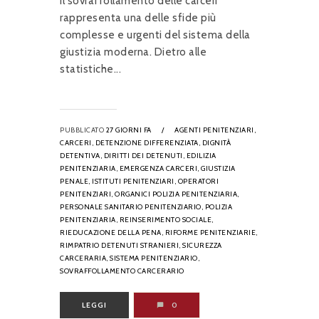
Il sovraffollamento delle carceri
rappresenta una delle sfide più
complesse e urgenti del sistema della
giustizia moderna. Dietro alle
statistiche...
PUBBLICATO
27 GIORNI FA
/
AGENTI PENITENZIARI,
CARCERI,
DETENZIONE DIFFERENZIATA,
DIGNITÀ
DETENTIVA,
DIRITTI DEI DETENUTI,
EDILIZIA
PENITENZIARIA,
EMERGENZA CARCERI,
GIUSTIZIA
PENALE,
ISTITUTI PENITENZIARI,
OPERATORI
PENITENZIARI,
ORGANICI POLIZIA PENITENZIARIA,
PERSONALE SANITARIO PENITENZIARIO,
POLIZIA
PENITENZIARIA,
REINSERIMENTO SOCIALE,
RIEDUCAZIONE DELLA PENA,
RIFORME PENITENZIARIE,
RIMPATRIO DETENUTI STRANIERI,
SICUREZZA
CARCERARIA,
SISTEMA PENITENZIARIO,
SOVRAFFOLLAMENTO CARCERARIO
LEGGI
0