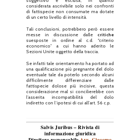
soggettivo è esclusa, in quanto
considerata ascrivibile solo nei confronti
di fattispecie non consumate ma dotate
di un certo livello di intensità.
Tali conclusioni, potrebbero però essere
messe in discussione dalle
critiche
suesposte in ordine al c.d. “criterio
economico” a cui hanno aderito le
Sezioni Unite oggetto della traccia.
Se infatti tale orientamento ha portato ad
una qualificazione più pregnante del dolo
eventuale tale da poterlo secondo alcuni
difficilmente differenziare dalle
fattispecie dolose più incisive, questa
considerazione mal si concilierebbe con
l’asserita incompatibilità del dolo
indiretto con l’ipotesi di cui all’art. 56 c.p.
Salvis Juribus – Rivista di
informazione giuridica
Direttore responsabile
Avv. Giacomo