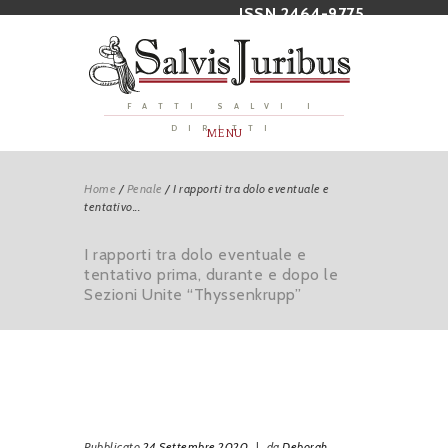
ISSN 2464-9775
FATTI SALVI I
DIRITTI
MENU
Home
/
Penale
/
I rapporti tra dolo eventuale e
tentativo...
I rapporti tra dolo eventuale e
tentativo prima, durante e dopo le
Sezioni Unite “Thyssenkrupp”
Pubblicato
24 Settembre 2020
|
da
Deborah