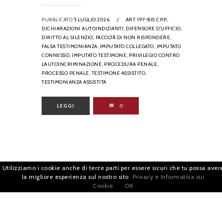
PUBBLICATO
5 LUGLIO 2026
/
ART. 197-BIS C.P.P.,
DICHIARAZIONI AUTOINDIZIANTI,
DIFENSORE D’UFFICIO,
DIRITTO AL SILENZIO,
FACOLTÀ DI NON RISPONDERE,
FALSA TESTIMONIANZA,
IMPUTATO COLLEGATO,
IMPUTATO
CONNESSO,
IMPUTATO TESTIMONE,
PRIVILEGIO CONTRO
L’AUTOINCRIMINAZIONE,
PROCEDURA PENALE,
PROCESSO PENALE,
TESTIMONE ASSISTITO,
TESTIMONIANZA ASSISTITA
LEGGI
0
Utilizziamo i cookie anche di terze parti per essere sicuri che tu possa aver
la migliore esperienza sul nostro sito
Privacy e Informativa sui
Cookie
OK