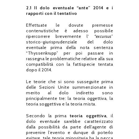
2.1 Il dolo eventuale “ante” 2014 e i
rapporti con il tentativo
Effettuate le dovute premesse
contenutistiche è adesso possibile
ripercorrere brevemente l‘
“excursus
”
storico-giurisprudenziale del dolo
eventuale prima della nota sentenza
“Thyssenkrupp” per poi passare in
rassegna le problematiche relative alla sua
compatibilità con la fattispecie tentata
dopo il 2014.
Le teorie che si sono susseguite prima
delle Sezioni Unite summenzionate in
merito al dolo indiretto sono
principalmente tre: la teoria oggettiva, la
teoria soggettiva e la teoria mista.
Secondo la prima
teoria oggettiva
, il
dolo eventuale sarebbe caratterizzato
dalla possibilità da parte dell’agente di
prevenire l’evento e dunque di poterlo
evitare, tale teoria minoritaria ha la pecca