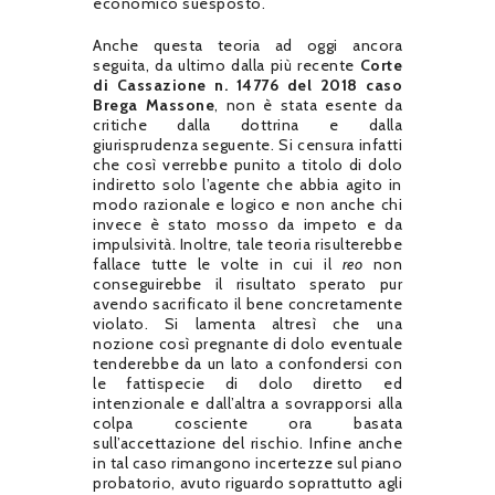
economico suesposto.
Anche questa teoria ad oggi ancora
seguita, da ultimo dalla più recente
Corte
di Cassazione n. 14776 del 2018 caso
Brega Massone
, non è stata esente da
critiche dalla dottrina e dalla
giurisprudenza seguente. Si censura infatti
che così verrebbe punito a titolo di dolo
indiretto solo l’agente che abbia agito in
modo razionale e logico e non anche chi
invece è stato mosso da impeto e da
impulsività. Inoltre, tale teoria risulterebbe
fallace tutte le volte in cui il
reo
non
conseguirebbe il risultato sperato pur
avendo sacrificato il bene concretamente
violato. Si lamenta altresì che una
nozione così pregnante di dolo eventuale
tenderebbe da un lato a confondersi con
le fattispecie di dolo diretto ed
intenzionale e dall’altra a sovrapporsi alla
colpa cosciente ora basata
sull’accettazione del rischio. Infine anche
in tal caso rimangono incertezze sul piano
probatorio, avuto riguardo soprattutto agli