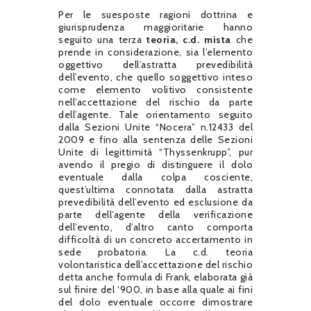
Per le suesposte ragioni dottrina e
giurisprudenza maggioritarie hanno
seguito una terza
teoria, c.d. mista
che
prende in considerazione, sia l’elemento
oggettivo dell’astratta prevedibilità
dell’evento, che quello soggettivo inteso
come elemento volitivo consistente
nell’accettazione del rischio da parte
dell’agente. Tale orientamento seguito
dalla Sezioni Unite “Nocera” n.12433 del
2009 e fino alla sentenza delle Sezioni
Unite di legittimità “Thyssenkrupp”, pur
avendo il pregio di distinguere il dolo
eventuale dalla colpa cosciente,
quest’ultima connotata dalla astratta
prevedibilità dell’evento ed esclusione da
parte dell’agente della verificazione
dell’evento, d’altro canto comporta
difficoltà di un concreto accertamento in
sede probatoria. La c.d. teoria
volontaristica dell’accettazione del rischio
detta anche formula di Frank, elaborata già
sul finire del ‘900, in base alla quale ai fini
del dolo eventuale occorre dimostrare