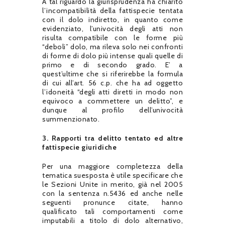
A tal riguardo la giurisprudenza ha chiarito
l’incompatibilità della fattispecie tentata
con il dolo indiretto, in quanto come
evidenziato, l’univocità degli atti non
risulta compatibile con le forme più
“deboli” dolo, ma rileva solo nei confronti
di forme di dolo più intense quali quelle di
primo e di secondo grado. E’ a
quest’ultime che si riferirebbe la formula
di cui all’art. 56 c.p. che ha ad oggetto
l’idoneità “degli atti diretti in modo non
equivoco a commettere un delitto”, e
dunque al profilo dell’univocità
summenzionato.
3. Rapporti tra delitto tentato ed altre
fattispecie giuridiche
Per una maggiore completezza della
tematica suesposta è utile specificare che
le Sezioni Unite in merito, già nel 2005
con la sentenza n.5436 ed anche nelle
seguenti pronunce citate, hanno
qualificato tali comportamenti come
imputabili a titolo di dolo alternativo,