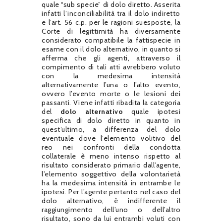
quale “sub specie” di dolo diretto. Asserita
infatti l’inconciliabilità tra il dolo indiretto
e l’art. 56 c.p. per le ragioni suesposte, la
Corte di legittimità ha diversamente
considerato compatibile la fattispecie in
esame con il dolo alternativo, in quanto si
afferma che gli agenti, attraverso il
compimento di tali atti avrebbero voluto
con la medesima intensità
alternativamente l’una o l’alto evento,
ovvero l’evento morte o le lesioni dei
passanti. Viene infatti ribadita la categoria
del
dolo alternativo
quale ipotesi
specifica di dolo diretto in quanto in
quest’ultimo, a differenza del dolo
eventuale dove l’elemento volitivo del
reo nei confronti della condotta
collaterale è meno intenso rispetto al
risultato considerato primario dall’agente,
l’elemento soggettivo della volontarietà
ha la medesima intensità in entrambe le
ipotesi. Per l’agente pertanto nel caso del
dolo alternativo, è indifferente il
raggiungimento dell’uno o dell’altro
risultato, sono da lui entrambi voluti con