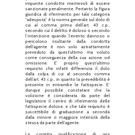
impunite condotte meritevoli di essere
sanzionate penalmente. Pertanto la figura
giuridica di riferimento per tale categoria
“adespota” è la norma generale sul dolo di
cui al comma prima dell’art. 43 c.p.,
secondo cui il delitto è doloso o secondo
l’intenzione quando l’evento dannoso o
pericoloso risultante dalla condotta
dell’agente è non solo astrattamente
preveduto da quest’ultimo ma voluto
come conseguenza della sua azione od
omissione. E’ proprio quest’ultimo
requisito che infatti differenzia il dolo
dalla colpa di cui al secondo comma
dell’art. 43 c.p., in quanto la prevedibilità è
presente in entrambe le fattispecie. E’
dunque possibile constatare che la
volizione è considerata da parte del
legislatore il centro di riferimento delle
fattispecie dolose, e che tale requisito è
suscettibile di graduazione a seconda
dalla minore o maggiore intensità della
stessa da parte dell’agente.
La corretta qualificazione di una