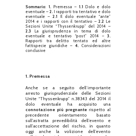
Sommario
:
1.
Premessa –
1.1
Dolo e dolo
eventuale –
2.
I rapporti tra tentativo e dolo
eventuale –
2.1
Il dolo eventuale “ante”
2014 e i rapporti con il tentativo –
2.2
Le
Sezioni Unite “Thyssenkrupp” del 2014 –
2.3
La giurisprudenza in tema di dolo
eventuale e tentativo “post” 2014 –
3.
Rapporti tra delitto tentato ed altre
fattispecie giuridiche –
4.
Considerazioni
conclusive
1. Premessa
Anche se a seguito dell’importante
arresto giurisprudenziale delle Sezioni
Unite “Thyssenkrupp” n.38343 del 2014 il
dolo eventuale ha acquisito una
connotazione più pregnante
rispetto al
precedente orientamento basato
sull’astratta prevedibilità dell’evento e
sull’accettazione del rischio, in quanto
oggi anche la volizione dell’evento