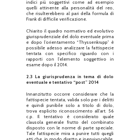
indici più soggettivi come ad esempio
quelli attinente alla personalità del reo,
che risulterebbero al pari della formula di
Frank di difficile verificazione.
Chiarito il quadro normativo ed evolutivo
giurisprudenziale del dolo eventuale prima
e dopo l’orientamento “Thyssenkrupp” è
possibile adesso analizzare la fattispecie
tentata con specifico riguardo con i
rapporti con l’elemento soggettivo in
esame dopo il 2014.
2.3 La giurisprudenza in tema di dolo
eventuale e tentativo “post” 2014
Innanzitutto occorre considerare che la
fattispecie tentata, valida solo per i delitti
e quindi punibile solo a titolo di dolo,
trova esplicito riconoscimento all’art. 56
c.p. Il tentativo è considerato quale
clausola generale frutto del combinato
disposto con le norme di parte speciale.
Tale fattispecie mira a punire tutti quegli
atti che, in modo diretto e inequivocabile,