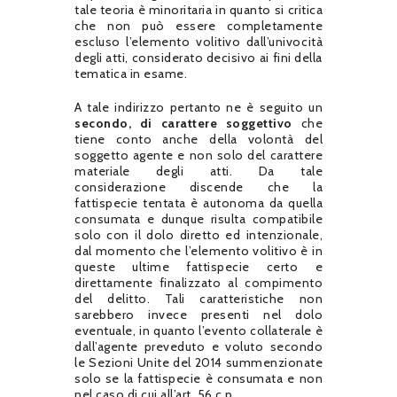
tale teoria è minoritaria in quanto si critica
che non può essere completamente
escluso l’elemento volitivo dall’univocità
degli atti, considerato decisivo ai fini della
tematica in esame.
A tale indirizzo pertanto ne è seguito un
secondo, di carattere soggettivo
che
tiene conto anche della volontà del
soggetto agente e non solo del carattere
materiale degli atti. Da tale
considerazione discende che la
fattispecie tentata è autonoma da quella
consumata e dunque risulta compatibile
solo con il dolo diretto ed intenzionale,
dal momento che l’elemento volitivo è in
queste ultime fattispecie certo e
direttamente finalizzato al compimento
del delitto. Tali caratteristiche non
sarebbero invece presenti nel dolo
eventuale, in quanto l’evento collaterale è
dall’agente preveduto e voluto secondo
le Sezioni Unite del 2014 summenzionate
solo se la fattispecie è consumata e non
nel caso di cui all’art. 56 c.p.